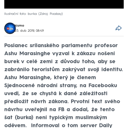
Ilustrační foto: burka
Zdroj: Pixabay
kismo
25. dub 2019, 08:49
Poslanec srílanského parlamentu profesor
Ashu Marasinghe vyzval k zákazu nošení
burek v celé zemi z důvodu toho, aby se
zabránilo teroristům zakrývat svoji identitu.
Ashu Marasinghe, který je členem
Sjednocené národní strany, na Facebooku
uvedl, že se chystá k dané záležitosti
předložit návrh zákona. Prvotní text svého
návrhu uveřejnil na FB a dodal, že tento
šat (burka) není typickým muslimským
oděvem. Informoval o tom server Daily