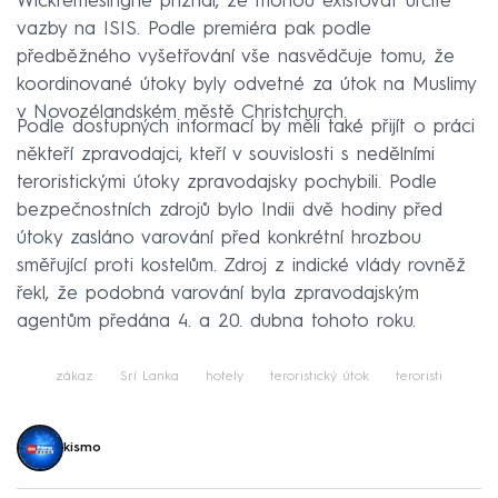
Wickremesinghe přiznal, že mohou existovat určité
vazby na ISIS. Podle premiéra pak podle
předběžného vyšetřování vše nasvědčuje tomu, že
koordinované útoky byly odvetné za útok na Muslimy
v Novozélandském městě Christchurch.
Podle dostupných informací by měli také přijít o práci
někteří zpravodajci, kteří v souvislosti s nedělními
teroristickými útoky zpravodajsky pochybili. Podle
bezpečnostních zdrojů bylo Indii dvě hodiny před
útoky zasláno varování před konkrétní hrozbou
směřující proti kostelům. Zdroj z indické vlády rovněž
řekl, že podobná varování byla zpravodajským
agentům předána 4. a 20. dubna tohoto roku.
zákaz
Srí Lanka
hotely
teroristický útok
teroristi
kismo