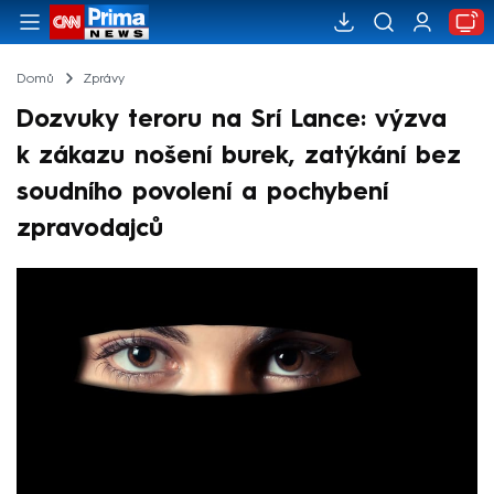
Domů
Zprávy
Dozvuky teroru na Srí Lance: výzva
k zákazu nošení burek, zatýkání bez
soudního povolení a pochybení
zpravodajců