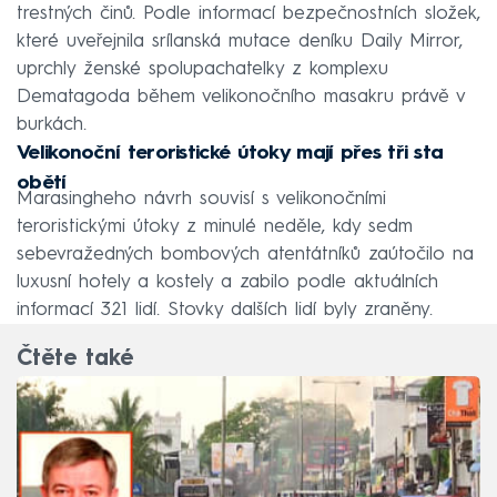
trestných činů. Podle informací bezpečnostních složek,
které uveřejnila srílanská mutace deníku Daily Mirror,
uprchly ženské spolupachatelky z komplexu
Dematagoda během velikonočního masakru právě v
burkách.
Velikonoční teroristické útoky mají přes tři sta
obětí
Marasingheho návrh souvisí s velikonočními
teroristickými útoky z minulé neděle, kdy sedm
sebevražedných bombových atentátníků zaútočilo na
luxusní hotely a kostely a zabilo podle aktuálních
informací 321 lidí. Stovky dalších lidí byly zraněny.
Čtěte také