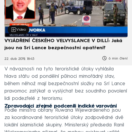
Video
VYJÁDŘENÍ ČESKÉHO VELVYSLANCE V DILLÍ: Jaká
jsou na Srí Lance bezpečnostní opatření?
6 min čtení
22. dub 2019, 18:45
V návaznosti na tyto teroristické útoky vyhlásila
hlava státu od pondělní půlnoci mimořádný stav,
během něhož mají bezpečnostní složky na Srí Lance
pravomoc zatýkat a vyslýchat bez soudního povolení
lidi podezřelé z terorismu.
Zpravodajci zřejmě podcenili indické varování
Podle ministra obrany Ruwana Wijewardeneho jsou
za koordinované teroristické útoky zodpovědné dvě
lokální islamistické skupiny. Ministerský předseda Ranil