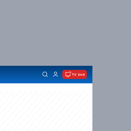
TV živě