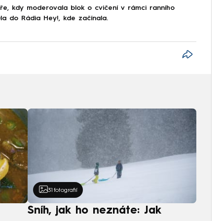
oře, kdy moderovala blok o cvičení v rámci ranního
a do Rádia Hey!, kde začínala.
31
fotografií
Sníh, jak ho neznáte: Jak