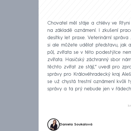
Chovatel měl stáje a chlévy ve Rtyni
na základě oznámení. I zkušení praco
desítky let praxe. Veterinární správa
si ale můžete udělat představu, jak 
půl, zvířata se v této podestýlce ne
zvířata. Hasičský záchranný sbor ná
těchto zvířat ze stájí,“ uvedl pro zpr
správy pro Královéhradecký kraj Aleš
se už chystá trestní oznámení kvůli 
správy a ta prý nebude jen v řádech 
k
Daniela Soukalová