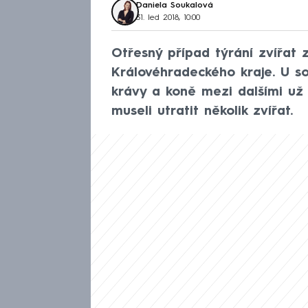
Daniela Soukalová
31. led 2018, 10:00
Otřesný případ týrání zvířat z
Královéhradeckého kraje. U 
krávy a koně mezi dalšími už 
museli utratit několik zvířat.