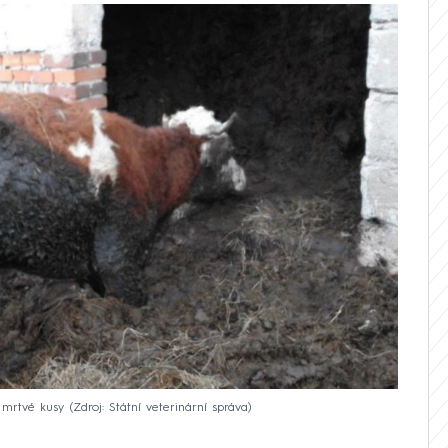
i mrtvé kusy
Zdroj: Státní veterinární správa