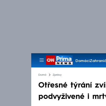
Domácí
Zahranič
Pořady
Domů
Zprávy
Otřesné týrání zví
podvyživené i mrt