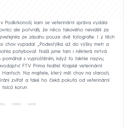
 v Podkrkonoší, kam se veterinární správa vydala
vníci ale potvrdili, že něco takového neviděli za
 zveřejnila ze zásahu pouze dvě fotografie. I z těch
asi chov vypadal. „Podestýlka až do výšky metr a
mohla pohybovat. Našli jsme tam i některá mrtvá
m pomáhal s vyproštěním, když to takhle nazvu,
avodajství FTV Prima ředitel Krajské veterinární
 Hantsch. Na majitele, který měl chov na starosti,
týrání zvířat a také ho čeká pokuta od veterinární
tisíců korun.
rávy
týrání
koně