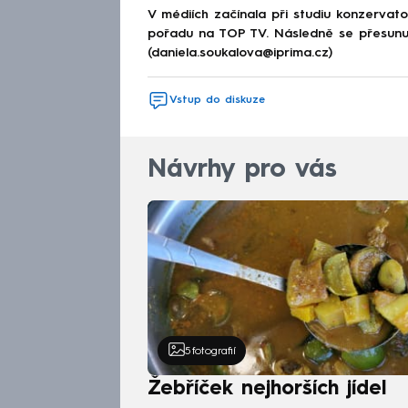
V médiích začínala při studiu konzervat
pořadu na TOP TV. Následně se přesunul
(daniela.soukalova@iprima.cz)
Vstup do diskuze
Návrhy pro vás
5
fotografií
Žebříček nejhorších jídel