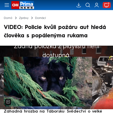
Domů
Zprávy
Domácí
VIDEO: Policie kvůli požáru aut hledá
člověka s popálenýma rukama
Žádná položka z playlistu není
Výběr redakce
dostupná.
Záhadná hrozba na Táborsku: Svědectví o velké
S