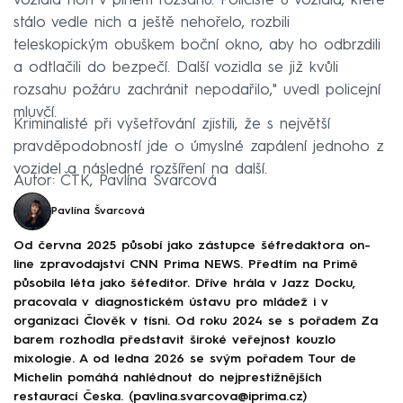
vozidla hoří v plném rozsahu. Policisté u vozidla, které
stálo vedle nich a ještě nehořelo, rozbili
teleskopickým obuškem boční okno, aby ho odbrzdili
a odtlačili do bezpečí. Další vozidla se již kvůli
rozsahu požáru zachránit nepodařilo," uvedl policejní
mluvčí.
Kriminalisté při vyšetřování zjistili, že s největší
pravděpodobností jde o úmyslné zapálení jednoho z
vozidel a následné rozšíření na další.
Autor: ČTK, Pavlína Švarcová
Pavlína Švarcová
Od června 2025 působí jako zástupce šéfredaktora on-
line zpravodajství CNN Prima NEWS. Předtím na Primě
působila léta jako šéfeditor. Dříve hrála v Jazz Docku,
pracovala v diagnostickém ústavu pro mládež i v
organizaci Člověk v tísni. Od roku 2024 se s pořadem Za
barem rozhodla představit široké veřejnost kouzlo
mixologie. A od ledna 2026 se svým pořadem Tour de
Michelin pomáhá nahlédnout do nejprestižnějších
restaurací Česka. (pavlina.svarcova@iprima.cz)