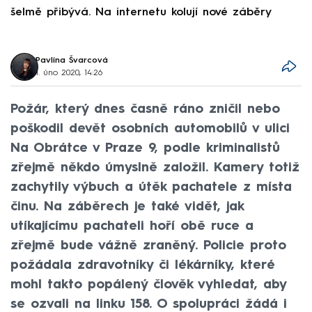
šelmě přibývá. Na internetu kolují nové záběry
d
Pavlína Švarcová
1. úno 2020, 14:26
Požár, který dnes časně ráno zničil nebo
poškodil devět osobních automobilů v ulici
Na Obrátce v Praze 9, podle kriminalistů
zřejmě někdo úmyslně založil. Kamery totiž
zachytily výbuch a útěk pachatele z místa
činu. Na záběrech je také vidět, jak
utíkajícímu pachateli hoří obě ruce a
zřejmě bude vážně zraněný. Policie proto
požádala zdravotníky či lékárníky, které
mohl takto popálený člověk vyhledat, aby
se ozvali na linku 158. O spolupráci žádá i