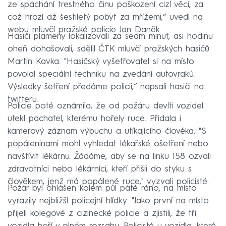
ze spáchání trestného činu poškození cizí věci, za
což hrozí až šestiletý pobyt za mřížemi,“ uvedl na
webu mluvčí pražské policie Jan Daněk.
Hasiči plameny lokalizovali za sedm minut, asi hodinu
oheň dohašovali, sdělil ČTK mluvčí pražských hasičů
Martin Kavka. "Hasičský vyšetřovatel si na místo
povolal speciální techniku na zvedání autovraků.
Výsledky šetření předáme policii,“ napsali hasiči na
twitteru.
Policie poté oznámila, že od požáru devíti vozidel
utekl pachatel, kterému hořely ruce. Přidala i
kamerový záznam výbuchu a utíkajícího člověka. "S
popáleninami mohl vyhledat lékařské ošetření nebo
navštívit lékárnu. Žádáme, aby se na linku 158 ozvali
zdravotníci nebo lékárníci, kteří přišli do styku s
člověkem, jenž má popálené ruce," vyzvali policisté.
Požár byl ohlášen kolem půl páté ráno, na místo
vyrazily nejbližší policejní hlídky. "Jako první na místo
přijeli kolegové z cizinecké policie a zjistili, že tři