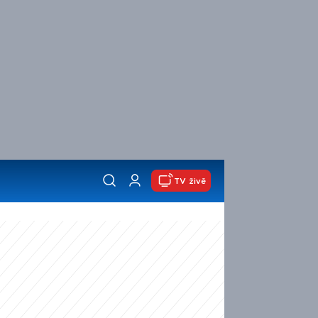
TV živě