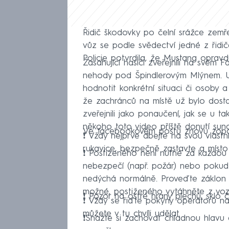
Řidič škodovky po čelní srážce zemře
vůz se podle svědectví jedné z řidiče
Policie potvrdila, že Mustang oprav
Zasahující hasiči zveřejnili na svém
nehody pod Špindlerovým Mlýnem. U 
hodnotit konkrétní situaci či osoby a o
že zachránců na místě už bylo dosta
zveřejnili jako ponaučení, jak se u 
někoho toto video příště donutí sund
Ve facebookovém postu znovu zopako
❗️ Vždy nejprve dbejte na svou vlastn
rukavice, bezpečně zastavte a míst
❗️ Postiženého není nutné za každou
nebezpečí (např. požár) nebo poku
nedýchá normálně. Proveďte záklon h
možné, postiženého vytáhněte z vozid
❗️ Pozor na ostré hrany plechů, sklo č
❗️ Vždy se řiďte pokyny operátorů na 
můžete v tu chvíli udělat.
❗️Snažte si zachovat chladnou hlavu a