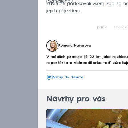
rozmyšlenou.
Závěrem poděkovali všem, kdo se n
jejich přijezdem.
policie
tragedie
Romana Navarová
V médiích pracuje již 22 let jako rozhla
reportérka a videoeditorka teď zúroču
Vstup do diskuze
Návrhy pro vás