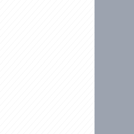
ideo
kat migranty do Česka? Sami by odešli, tvrdí exp
ické sebevraždě