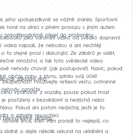
l, jeho spolujezdkyně se vážně zranila. Sportovní
k honil na silnici v plném provozu s jiným autem.
du pravděpodobně přejel do protisměru.
 Facebooku jako varování video od svědků dopravní
videa napsali, že nebudou a ani nechtějí
 to stejné prosí i diskutující. Ze záběrů je vidět,
tečné množství, a tak toto svědecké video
takové nehody chovat (jak postupovat). Navíc, pokud
at občas nohu z plynu, splnilo svůj účel!
vali základní věci:
í bezpečnost! Používejte reflexní vestu, ochranné
o nehody označte.
 cenu vytahovat z vozidla, pouze pokud hrozí
d je postižený v bezvědomí a nedýchá nebo
lavy. Pokud ani potom nedýchá, jestli je to
la a zahajte resuscitaci.
i nevystřelené airbagy.
tísňové lince, kteří vám poradí to nejlepší, co
 klidně si dejte několik sekund na uklidnění a