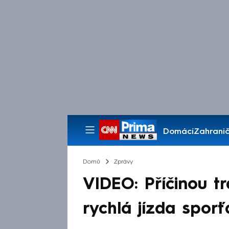
Domácí
Zahranič
Pořady
Domů
Zprávy
VIDEO: Příčinou t
rychlá jízda spor