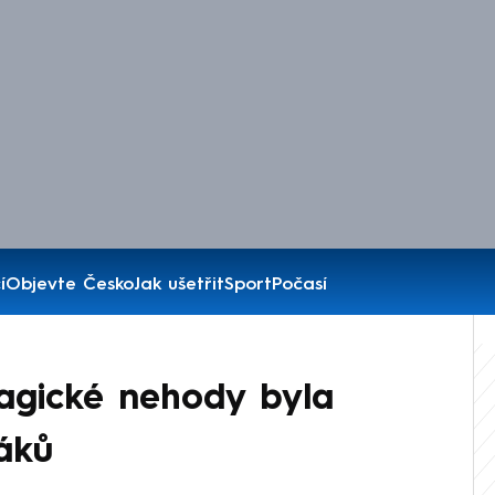
í
Objevte Česko
Jak ušetřit
Sport
Počasí
ragické nehody byla
ťáků