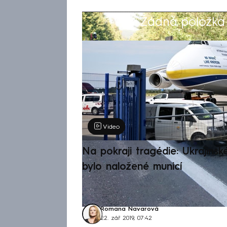
Žádná položka z
Výběr redakce
Video
Na pokraji tragédie: Ukrajinsk
bylo naložené municí
Romana Navarová
22. zář 2019, 07:42