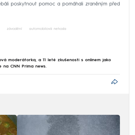
ebáli poskytnout pomoc a pomáhali zraněným před
závodění
automobilová nehoda
sová moderátorka, a 11 leté zkušenosti s onlinem jako
je na CNN Prima news.