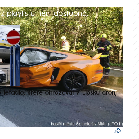
 playlistu není dostupná.
V
é letadlo, které ohrožoval v Lipsku dron,
Přilá
polit