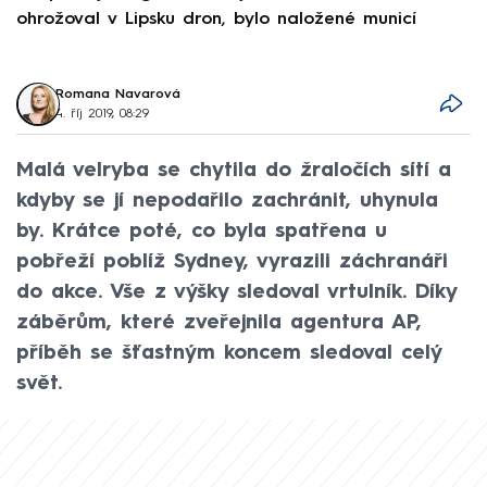
ohrožoval v Lipsku dron, bylo naložené municí
e
Romana Navarová
4. říj 2019, 08:29
Malá velryba se chytila do žraločích sítí a
kdyby se jí nepodařilo zachránit, uhynula
by. Krátce poté, co byla spatřena u
pobřeží poblíž Sydney, vyrazili záchranáři
do akce. Vše z výšky sledoval vrtulník. Díky
záběrům, které zveřejnila agentura AP,
příběh se šťastným koncem sledoval celý
svět.