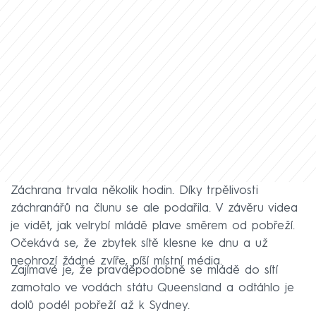
Záchrana trvala několik hodin. Díky trpělivosti
záchranářů na člunu se ale podařila. V závěru videa
je vidět, jak velrybí mládě plave směrem od pobřeží.
Očekává se, že zbytek sítě klesne ke dnu a už
neohrozí žádné zvíře, píší místní média.
Zajímavé je, že pravděpodobně se mládě do sítí
zamotalo ve vodách státu Queensland a odtáhlo je
dolů podél pobřeží až k Sydney.