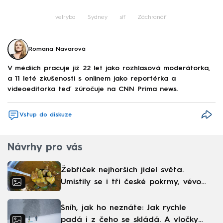
velryba
Sydney
síť
Záchranáři
Romana Navarová
V médiích pracuje již 22 let jako rozhlasová moderátorka,
a 11 leté zkušenosti s onlinem jako reportérka a
videoeditorka teď zúročuje na CNN Prima news.
Vstup do diskuze
Návrhy pro vás
Žebříček nejhorších jídel světa.
Umístily se i tři české pokrmy, vévodí
skandinávská kuchyně
Sníh, jak ho neznáte: Jak rychle
padá i z čeho se skládá. A vločky