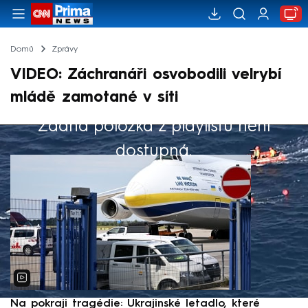
Domů
Zprávy
VIDEO: Záchranáři osvobodili velrybí
mládě zamotané v síti
Žádná položka z playlistu není
Výběr redakce
dostupná.
Na pokraji tragédie: Ukrajinské letadlo, které
P