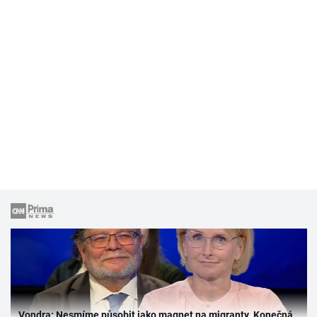
Vondra: Nesmíme působit jako magnet na migranty. Konečná