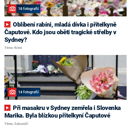
18 fotografií
Oblíbení rabíni, mladá dívka i přítelkyně
Čaputové. Kdo jsou oběti tragické střelby v
Sydney?
Téma: Krimi
14 fotografií
Při masakru v Sydney zemřela i Slovenka
Marika. Byla blízkou přítelkyní Čaputové
Téma: Zahraničí