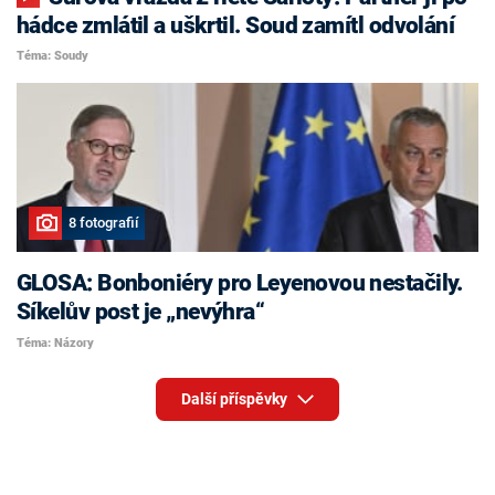
hádce zmlátil a uškrtil. Soud zamítl odvolání
Téma: Soudy
8 fotografií
GLOSA: Bonboniéry pro Leyenovou nestačily.
Síkelův post je „nevýhra“
Téma: Názory
Další příspěvky