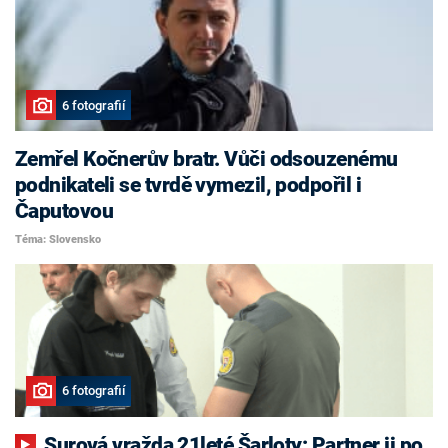
6 fotografií
Zemřel Kočnerův bratr. Vůči odsouzenému
podnikateli se tvrdě vymezil, podpořil i
Čaputovou
Téma: Slovensko
6 fotografií
Surová vražda 21leté Šarloty: Partner ji po