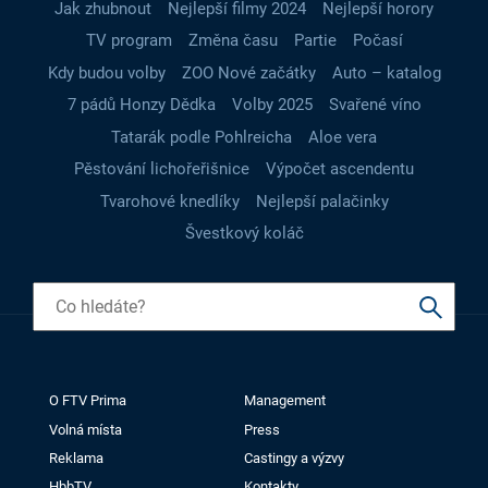
Jak zhubnout
Nejlepší filmy 2024
Nejlepší horory
TV program
Změna času
Partie
Počasí
Kdy budou volby
ZOO Nové začátky
Auto – katalog
7 pádů Honzy Dědka
Volby 2025
Svařené víno
Tatarák podle Pohlreicha
Aloe vera
Pěstování lichořeřišnice
Výpočet ascendentu
Tvarohové knedlíky
Nejlepší palačinky
Švestkový koláč
O FTV Prima
Management
Volná místa
Press
Reklama
Castingy a výzvy
HbbTV
Kontakty