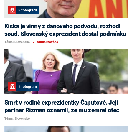
8 fotografií
Kiska je vinný z daňového podvodu, rozhodl
soud. Slovenský exprezident dostal podmínku
Téma: Slovensko
Aktualizováno
■
5 fotografií
Smrt v rodině exprezidentky Čaputové. Její
partner Rizman oznámil, že mu zemřel otec
Téma: Slovensko