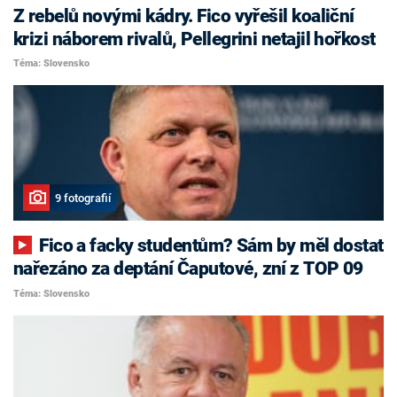
Z rebelů novými kádry. Fico vyřešil koaliční
krizi náborem rivalů, Pellegrini netajil hořkost
Téma: Slovensko
9 fotografií
Fico a facky studentům? Sám by měl dostat
nařezáno za deptání Čaputové, zní z TOP 09
Téma: Slovensko