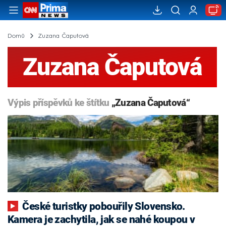
Domů
Zuzana Čaputová
Zuzana Čaputová
Výpis příspěvků ke štítku
„Zuzana Čaputová“
České turistky pobouřily Slovensko.
Kamera je zachytila, jak se nahé koupou v