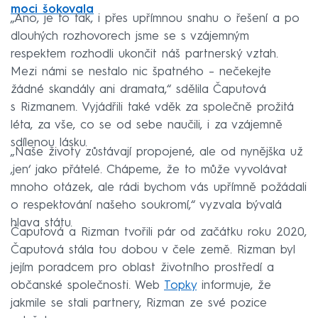
moci šokovala
„Ano, je to tak, i přes upřímnou snahu o řešení a po
dlouhých rozhovorech jsme se s vzájemným
respektem rozhodli ukončit náš partnerský vztah.
Mezi námi se nestalo nic špatného – nečekejte
žádné skandály ani dramata,“ sdělila Čaputová
s Rizmanem. Vyjádřili také vděk za společně prožitá
léta, za vše, co se od sebe naučili, i za vzájemně
sdílenou lásku.
„Naše životy zůstávají propojené, ale od nynějška už
‚jen‘ jako přátelé. Chápeme, že to může vyvolávat
mnoho otázek, ale rádi bychom vás upřímně požádali
o respektování našeho soukromí,“ vyzvala bývalá
hlava státu.
Čaputová a Rizman tvořili pár od začátku roku 2020,
Čaputová stála tou dobou v čele země. Rizman byl
jejím poradcem pro oblast životního prostředí a
občanské společnosti. Web
Topky
informuje, že
jakmile se stali partnery, Rizman ze své pozice