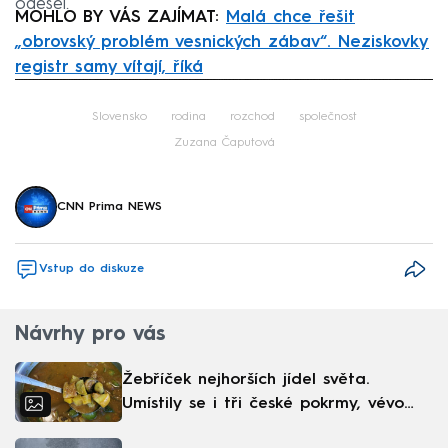
odešel.
MOHLO BY VÁS ZAJÍMAT:
Malá chce řešit
„obrovský problém vesnických zábav“. Neziskovky
registr samy vítají, říká
Failed to fetch
Slovensko
rodina
rozchod
společnost
Zuzana Čaputová
CNN Prima NEWS
Vstup do diskuze
Návrhy pro vás
Žebříček nejhorších jídel světa.
Umístily se i tři české pokrmy, vévodí
skandinávská kuchyně