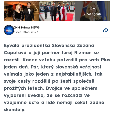
7 fotografií
CNN Prima NEWS
7. čvn 2026, 20:27
Bývalá prezidentka Slovenska Zuzana
Čaputová a její partner Juraj Rizman se
rozešli. Konec vztahu potvrdili pro web Plus
jeden deň. Pár, který slovenská veřejnost
vnímala jako jeden z nejstabilnějších, tak
svoje cesty rozdělil po šesti společně
prožitých letech. Dvojice ve společném
vyjádření uvedla, že se rozchází ve
vzájemné úctě a lidé nemají čekat žádné
skandály.