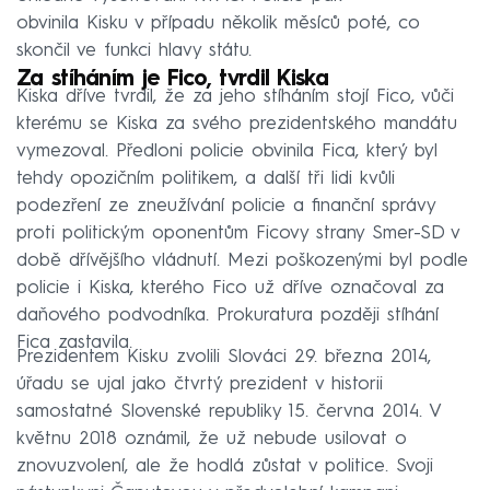
obvinila Kisku v případu několik měsíců poté, co
skončil ve funkci hlavy státu.
Za stíháním je Fico, tvrdil Kiska
Kiska dříve tvrdil, že za jeho stíháním stojí Fico, vůči
kterému se Kiska za svého prezidentského mandátu
vymezoval. Předloni policie obvinila Fica, který byl
tehdy opozičním politikem, a další tři lidi kvůli
podezření ze zneužívání policie a finanční správy
proti politickým oponentům Ficovy strany Smer-SD v
době dřívějšího vládnutí. Mezi poškozenými byl podle
policie i Kiska, kterého Fico už dříve označoval za
daňového podvodníka. Prokuratura později stíhání
Fica zastavila.
Prezidentem Kisku zvolili Slováci 29. března 2014,
úřadu se ujal jako čtvrtý prezident v historii
samostatné Slovenské republiky 15. června 2014. V
květnu 2018 oznámil, že už nebude usilovat o
znovuzvolení, ale že hodlá zůstat v politice. Svoji