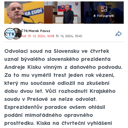
8 fotografií
ČTK
,
Marek Pausz
Akt. 31. říj 2024, 16:03
• 31. říj 2024, 13:40
Odvolací soud na Slovensku ve čtvrtek
uznal bývalého slovenského prezidenta
Andreje Kisku vinným z daňového podvodu.
Za to mu vyměřil trest jeden rok vězení,
který mu současně odložil na zkušební
dobu dvou let. Vůči rozhodnutí Krajského
soudu v Prešově se nelze odvolat.
Exprezidentův poradce ovšem ohlásil
podání mimořádného opravného
prostředku. Kiska na čtvrteční vyhlášení