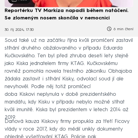
Reportérku TV Markíza napadli během natáčení.
Se zlomeným nosem skončila v nemocnici
6 min čtení
30. říj 2024, 17:30
Soud také už na začátku října kvůli promlčení zastavil
stíhání druhého obžalovaného v případu Eduarda
Kučkovského. Ten byl před zhruba deseti lety stejně
jako Kiska jednatelem firmy KTAG. Kučkovskému
rovněž pomohla novela trestního zákoníku. Obhajoba
žádala zastavit i stíhání Kisky, odvolací soud jí ale
nevyhověl. Podle něj totiž promlčecí
doba Kiskovi neplynula v době prezidentského
mandátu, kdy Kisku v případu nebylo možné stíhat
kvůli imunitě. Kiska byl prezidentem v letech 2014 až
2019.
Daňová kauza Kiskovy firmy propukla za třetí Ficovy
vlády v roce 2017, kdy do médií unikly dokumenty
ohledně vyšetřování KTAG. Policie pak