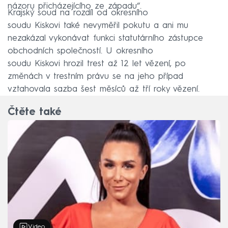
názoru přicházejícího ze západu“.
Krajský soud na rozdíl od okresního
soudu Kiskovi také nevyměřil pokutu a ani mu
nezakázal vykonávat funkci statutárního zástupce
obchodních společností. U okresního
soudu Kiskovi hrozil trest až 12 let vězení, po
změnách v trestním právu se na jeho případ
vztahovala sazba šest měsíců až tří roky vězení.
Čtěte také
Video