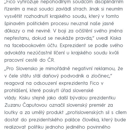
„Fico vyhrožuje nepohodlným soudcům disciplinárním
řízením a mezi soudci zavládl strach. Jinak si neumím
vysvětlit rozhodnutí krajského soudu, který v tomto
špinavém politickém procesu neuznal naše jasné
důkazy o mé nevině. V boji za očištění svého jména
nepřestanu, dokud se neukáže pravda,“ uvedl Kiska
na facebookovém účtu. Exprezident se podle svého
advokáta nezúčastnil líčení u krajského soudu kvůli
pracovní cestě do ČR.
„Pro Slovensko je mimořádně negativní reklamou, že
v čele státu stál daňový podvodník a zločinec,“
reagoval na odsouzení exprezidenta Fico v
prohlášení, které poskytl úřad slovenské
vlády. Kisku stejně jako další bývalou prezidentku
Zuzanu Čaputovou označil slovenský premiér za
loutky a za umělý produkt „protislovenských sil s cílem
dostat do prezidentského paláce člověka, který bude
realizovat politiku jednoho jediného povinného