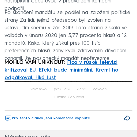
nástupkyni Čaputovou v předvolební kampani
podpořil.
Po skončení mandátu se podílel na založení politické
strany Za lidi, jejímž předsedou byl zvolen na
ustavujícím sněmu v září 2019. Tato strana získala ve
volbách v únoru 2020 jen 5,77 procenta hlasů a 12
mandátů. Kiska, který získal přes 100 tisíc
preferenčních hlasů, záhy kvůli zdravotním důvodům
oznámil, že poslanecký mandát nepřevezme.
MOHLO VÁM UNIKNOUT:
Fico v ruské televizi
kritizoval EU. Efekt bude minimální, Kreml ho
odpálkoval, říká Just
Failed to fetch
Slovensko
prezident
daně
odvolání
Zuzana Čaputová
Pro tento článek jsou komentáře vypnuté