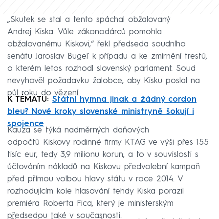
„Skutek se stal a tento spáchal obžalovaný
Andrej Kiska. Vůle zákonodárců pomohla
obžalovanému Kiskovi,“ řekl předseda soudního
senátu Jaroslav Bugeľ k případu a ke zmírnění trestů,
o kterém letos rozhodl slovenský parlament. Soud
nevyhověl požadavku žalobce, aby Kisku poslal na
půl roku do vězení.
K TÉMATU:
Státní hymna jinak a žádný cordon
bleu? Nové kroky slovenské ministryně šokují i
spojence
Kauza se týká nadměrných daňových
odpočtů Kiskovy rodinné firmy KTAG ve výši přes 155
tisíc eur, tedy 3,9 milionu korun, a to v souvislosti s
účtováním nákladů na Kiskovu předvolební kampaň
před přímou volbou hlavy státu v roce 2014. V
rozhodujícím kole hlasování tehdy Kiska porazil
premiéra Roberta Fica, který je ministerským
předsedou také v současnosti.