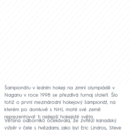
Šampionátu v ledním hokeji na zimní olympiádě v
Naganu v roce 1998 se přezdívá turnaj století. Šlo
totiž o první mezinárodní hokejový šampionát, na
kterém po domluvě s NHL mohli své země
reprezentovat ti nejlepší hokejisté světa.
Většina odborníků očekávala, že zvítězí kanadský
výběr v čele s hvězdami, jako byl Eric Lindros, Steve