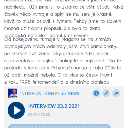
nekoukám až tak rád,“ přiznal Hašek s jistou mírou
nadhledu. „Užili jsme si to zkrátka se vším všudy. Když
člověk něco vyhraje a splní se mu sen, je krásné,
když to může oslavit s týmem. Tehdy jsme to slavení
možná už trochu přepískli, ale byla to zlatá
olympijská medaile,“ dodal s úsměvem.
Od hokejového turnaje v Naganu se na zimních
olympijských hrách odehrály ještě čtyři šampionáty,
na kterých své země díky ústupkům NHL mohli
reprezentovat ti nejlepší hokejisté z nejlepších. Na té
poslední v korejském Pchjongčchangu z roku 2018 to
už opět možné nebylo. O to více je český triumf
z roku 1998 fenomenální a z dnešního pohledu
nezopakovatelný.