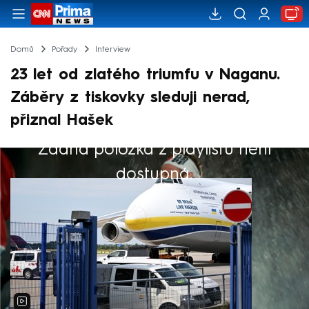
Domů
Pořady
Interview
23 let od zlatého triumfu v Naganu.
Záběry z tiskovky sleduji nerad,
přiznal Hašek
Žádná položka z playlistu není
Výběr redakce
dostupná.