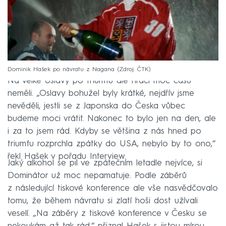
Dominik Hašek po návratu z Nagana
Zdroj: ČTK
Na velké oslavy po triumfu ale hráči moc času
neměli. „Oslavy bohužel byly krátké, nejdřív jsme
nevěděli, jestli se z Japonska do Česka vůbec
budeme moci vrátit. Nakonec to bylo jen na den, ale
i za to jsem rád. Kdyby se většina z nás hned po
triumfu rozprchla zpátky do USA, nebylo by to ono,“
řekl Hašek v pořadu Interview.
Jaký alkohol se pil ve zpátečním letadle nejvíce, si
Dominátor už moc nepamatuje. Podle záběrů
z následující tiskové konference ale vše nasvědčovalo
tomu, že během návratu si zlatí hoši dost užívali
veselí. „Na záběry z tiskové konference v Česku se