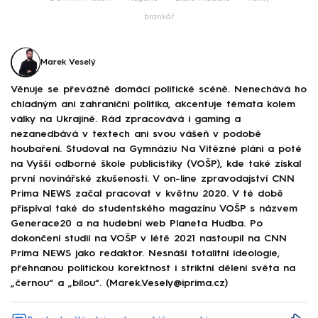
brankář
Marek Veselý
Věnuje se převážně domácí politické scéně. Nenechává ho
chladným ani zahraniční politika, akcentuje témata kolem
války na Ukrajině. Rád zpracovává i gaming a
nezanedbává v textech ani svou vášeň v podobě
houbaření. Studoval na Gymnáziu Na Vítězné pláni a poté
na Vyšší odborné škole publicistiky (VOŠP), kde také získal
první novinářské zkušenosti. V on-line zpravodajství CNN
Prima NEWS začal pracovat v květnu 2020. V té době
přispíval také do studentského magazínu VOŠP s názvem
Generace20 a na hudební web Planeta Hudba. Po
dokončení studií na VOŠP v létě 2021 nastoupil na CNN
Prima NEWS jako redaktor. Nesnáší totalitní ideologie,
přehnanou politickou korektnost i striktní dělení světa na
„černou“ a „bílou“. (Marek.Vesely@iprima.cz)