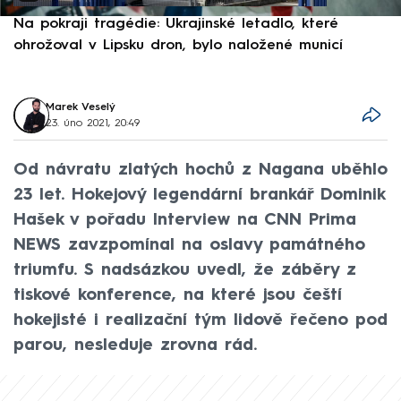
Na pokraji tragédie: Ukrajinské letadlo, které
P
ohrožoval v Lipsku dron, bylo naložené municí
e
Marek Veselý
23. úno 2021, 20:49
Od návratu zlatých hochů z Nagana uběhlo
23 let. Hokejový legendární brankář Dominik
Hašek v pořadu Interview na CNN Prima
NEWS zavzpomínal na oslavy památného
triumfu. S nadsázkou uvedl, že záběry z
tiskové konference, na které jsou čeští
hokejisté i realizační tým lidově řečeno pod
parou, nesleduje zrovna rád.