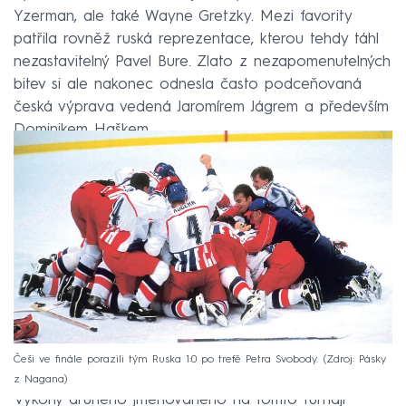
Yzerman, ale také Wayne Gretzky. Mezi favority
patřila rovněž ruská reprezentace, kterou tehdy táhl
nezastavitelný Pavel Bure. Zlato z nezapomenutelných
bitev si ale nakonec odnesla často podceňovaná
česká výprava vedená Jaromírem Jágrem a především
Dominikem Haškem.
Češi ve finále porazili tým Ruska 1:0 po trefě Petra Svobody.
Zdroj: Pásky
z Nagana
Výkony druhého jmenovaného na tomto turnaji