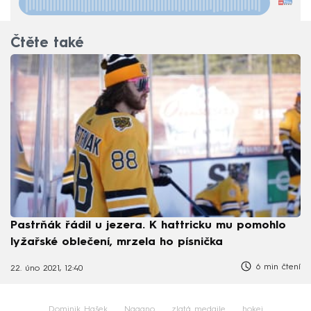
Čtěte také
Pastrňák řádil u jezera. K hattricku mu pomohlo
lyžařské oblečení, mrzela ho písnička
6 min čtení
22. úno 2021, 12:40
Dominik Hašek
Nagano
zlatá medaile
hokej