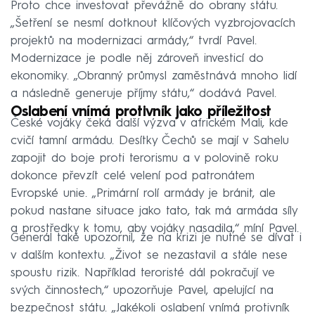
Proto chce investovat převážně do obrany státu.
„Šetření se nesmí dotknout klíčových vyzbrojovacích
projektů na modernizaci armády,“ tvrdí Pavel.
Modernizace je podle něj zároveň investicí do
ekonomiky. „Obranný průmysl zaměstnává mnoho lidí
a následně generuje příjmy státu,“ dodává Pavel.
Oslabení vnímá protivník jako příležitost
České vojáky čeká další výzva v africkém Mali, kde
cvičí tamní armádu. Desítky Čechů se mají v Sahelu
zapojit do boje proti terorismu a v polovině roku
dokonce převzít celé velení pod patronátem
Evropské unie. „Primární rolí armády je bránit, ale
pokud nastane situace jako tato, tak má armáda síly
a prostředky k tomu, aby vojáky nasadila,“ míní Pavel.
Generál také upozornil, že na krizi je nutné se dívat i
v dalším kontextu. „Život se nezastavil a stále nese
spoustu rizik. Například teroristé dál pokračují ve
svých činnostech,“ upozorňuje Pavel, apelující na
bezpečnost státu. „Jakékoli oslabení vnímá protivník