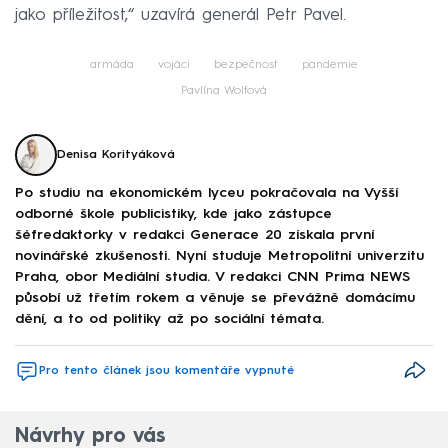
jako příležitost,“ uzavírá generál Petr Pavel.
armáda
vojáci
bezpečnost
pandemie
Pavlína Wolfová
Denisa Korityáková
Po studiu na ekonomickém lyceu pokračovala na Vyšší
odborné škole publicistiky, kde jako zástupce
šéfredaktorky v redakci Generace 20 získala první
novinářské zkušenosti. Nyní studuje Metropolitní univerzitu
Praha, obor Mediální studia. V redakci CNN Prima NEWS
působí už třetím rokem a věnuje se převážně domácímu
dění, a to od politiky až po sociální témata.
Pro tento článek jsou komentáře vypnuté
Návrhy pro vás