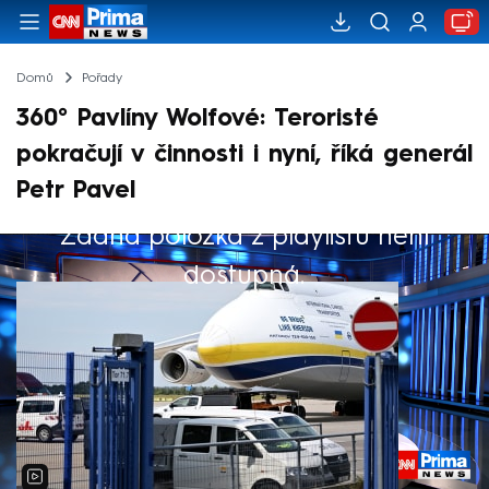
Domů
Pořady
360° Pavlíny Wolfové: Teroristé
pokračují v činnosti i nyní, říká generál
Petr Pavel
Žádná položka z playlistu není
Výběr redakce
dostupná.