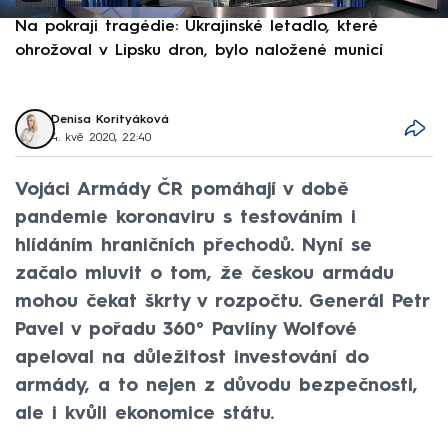
Na pokraji tragédie: Ukrajinské letadlo, které
P
ohrožoval v Lipsku dron, bylo naložené municí
e
Denisa Korityáková
4. kvě 2020, 22:40
Vojáci Armády ČR pomáhají v době
pandemie koronaviru s testováním i
hlídáním hraničních přechodů. Nyní se
začalo mluvit o tom, že českou armádu
mohou čekat škrty v rozpočtu. Generál Petr
Pavel v pořadu 360° Pavlíny Wolfové
apeloval na důležitost investování do
armády, a to nejen z důvodu bezpečnosti,
ale i kvůli ekonomice státu.