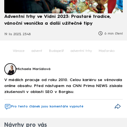
Adventní trhy ve Vídni 2023: Prastaré tradice,
vánoční vesnička a další užitečné tipy
6 min čtení
19. lis 2023, 23:48
Vánoce
advent
Budapešť
adventní trhy
Maďarsko
Michaela Maršálová
V médiích pracuje od roku 2010. Celou kariéru se věnovala
online obsahu. Před nástupem na CNN Prima NEWS získala
zkušenosti v oblasti SEO v Borgisu.
Pro tento článek jsou komentáře vypnuté
Návrhy pro vás