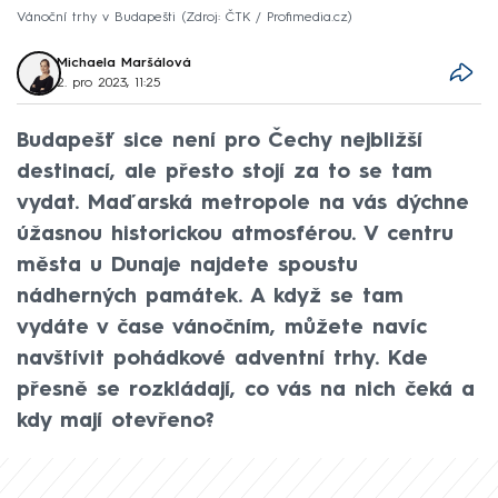
Vánoční trhy v Budapešti
Zdroj: ČTK / Profimedia.cz
Michaela Maršálová
2. pro 2023, 11:25
Budapešť sice není pro Čechy nejbližší
destinací, ale přesto stojí za to se tam
vydat. Maďarská metropole na vás dýchne
úžasnou historickou atmosférou. V centru
města u Dunaje najdete spoustu
nádherných památek. A když se tam
vydáte v čase vánočním, můžete navíc
navštívit pohádkové adventní trhy. Kde
přesně se rozkládají, co vás na nich čeká a
kdy mají otevřeno?