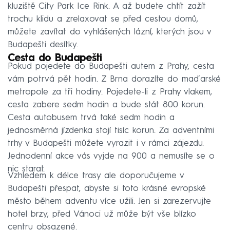
kluziště City Park Ice Rink. A až budete chtít zažít
trochu klidu a zrelaxovat se před cestou domů,
můžete zavítat do vyhlášených lázní, kterých jsou v
Budapešti desítky.
Cesta do Budapešti
Pokud pojedete do Budapešti autem z Prahy, cesta
vám potrvá pět hodin. Z Brna dorazíte do maďarské
metropole za tři hodiny. Pojedete-li z Prahy vlakem,
cesta zabere sedm hodin a bude stát 800 korun.
Cesta autobusem trvá také sedm hodin a
jednosměrná jízdenka stojí tisíc korun. Za adventními
trhy v Budapešti můžete vyrazit i v rámci zájezdu.
Jednodenní akce vás vyjde na 900 a nemusíte se o
nic starat.
Vzhledem k délce trasy ale doporučujeme v
Budapešti přespat, abyste si toto krásné evropské
město během adventu více užili. Jen si zarezervujte
hotel brzy, před Vánoci už může být vše blízko
centru obsazené.