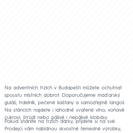
Na adventních trzích v Budapešti můžete ochutnat
spoustu místních dobrot. Doporučujeme maďarský
guláš, trdelník, pečené kaštany a samozřejmě langoš.
Na stáncích najdete i lahodné svařené víno, voňavé
cukroví, štrúdl nebo pálivé i nepálivé klobásy.
Pokud sháníte na trzích dárky, přijdete si na své.
Prodejci vám nabídnou skvostné řemeslné výrobky,