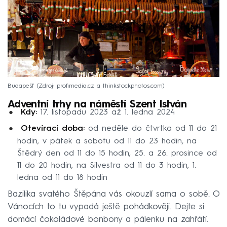
Budapešť
Zdroj: profimedia.cz a thinkstockphotos.com
Adventní trhy na náměstí Szent István
Kdy:
17. listopadu 2023 až 1. ledna 2024
Otevírací doba:
od neděle do čtvrtka od 11 do 21
hodin, v pátek a sobotu od 11 do 23 hodin, na
Štědrý den od 11 do 15 hodin, 25. a 26. prosince od
11 do 20 hodin, na Silvestra od 11 do 3 hodin, 1.
ledna od 11 do 18 hodin
Bazilika svatého Štěpána vás okouzlí sama o sobě. O
Vánocích to tu vypadá ještě pohádkověji. Dejte si
domácí čokoládové bonbony a pálenku na zahřátí.