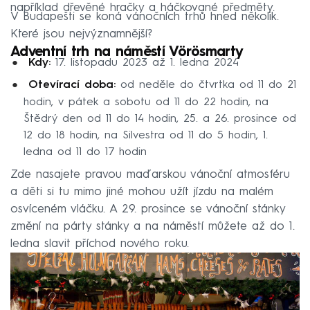
například dřevěné hračky a háčkované předměty.
V Budapešti se koná vánočních trhů hned několik.
Které jsou nejvýznamnější?
Adventní trh na náměstí Vörösmarty
Kdy:
17. listopadu 2023 až 1. ledna 2024
Otevírací doba:
od neděle do čtvrtka od 11 do 21
hodin, v pátek a sobotu od 11 do 22 hodin, na
Štědrý den od 11 do 14 hodin, 25. a 26. prosince od
12 do 18 hodin, na Silvestra od 11 do 5 hodin, 1.
ledna od 11 do 17 hodin
Zde nasajete pravou maďarskou vánoční atmosféru
a děti si tu mimo jiné mohou užít jízdu na malém
osvíceném vláčku. A 29. prosince se vánoční stánky
změní na párty stánky a na náměstí můžete až do 1.
ledna slavit příchod nového roku.