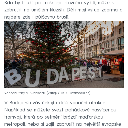
Kdo by toužil po troše sportovního vyžití, může si
zabruslit na umělém kluzišti. Děti mají vstup zdarma a
najdete zde i půjčovnu bruslí.
Vánoční trhy v Budapešti
Zdroj: ČTK / Profimedia.cz
V Budapešti vás čekají i další vánoční atrakce.
Například se můžete svézt pohádkově nasvícenou
tramvají, která po setmění brázdí maďarskou
metropoli, nebo si zajít zabruslit na největší evropské