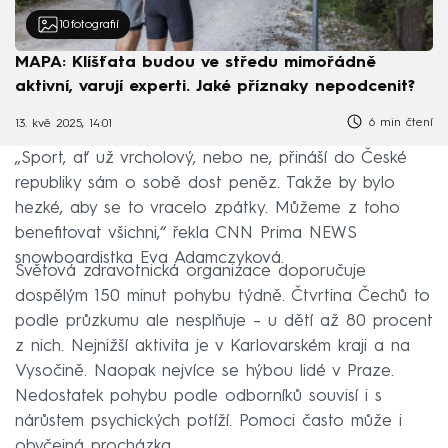
10
fotografií
MAPA: Klíšťata budou ve středu mimořádně
aktivní, varují experti. Jaké příznaky nepodcenit?
6 min čtení
13. kvě 2025, 14:01
„Sport, ať už vrcholový, nebo ne, přináší do České
republiky sám o sobě dost peněz. Takže by bylo
hezké, aby se to vracelo zpátky. Můžeme z toho
benefitovat všichni,“ řekla CNN Prima NEWS
snowboardistka Eva Adamczyková.
Světová zdravotnická organizace doporučuje
dospělým 150 minut pohybu týdně. Čtvrtina Čechů to
podle průzkumu ale nesplňuje – u dětí až 80 procent
z nich. Nejnižší aktivita je v Karlovarském kraji a na
Vysočině. Naopak nejvíce se hýbou lidé v Praze.
Nedostatek pohybu podle odborníků souvisí i s
nárůstem psychických potíží. Pomoci často může i
obyčejná procházka.