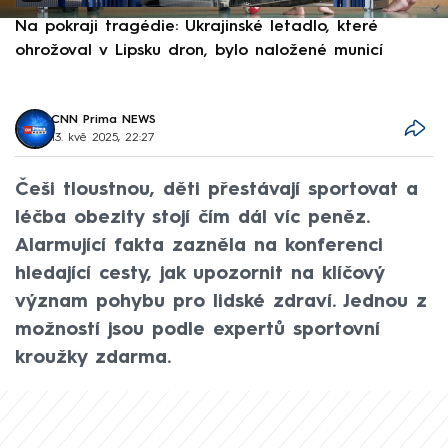
Na pokraji tragédie: Ukrajinské letadlo, které
P
ohrožoval v Lipsku dron, bylo naložené municí
e
CNN Prima NEWS
13. kvě 2025, 22:27
Češi tloustnou, děti přestávají sportovat a
léčba obezity stojí čím dál víc peněz.
Alarmující fakta zazněla na konferenci
hledající cesty, jak upozornit na klíčový
význam pohybu pro lidské zdraví. Jednou z
možností jsou podle expertů sportovní
kroužky zdarma.