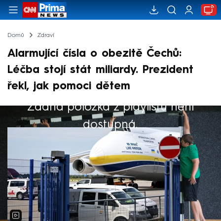
Domů
Zdraví
Alarmující čísla o obezitě Čechů:
Léčba stojí stát miliardy. Prezident
řekl, jak pomoci dětem
Žádná položka z playlistu není
Výběr redakce
dostupná.