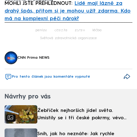
MOHLI JSTE PŘEHLÉDNOUT:
Lidé mají lázně za
drahý špás, přitom si je mohou užít zdarma. Kdo
má na komplexní péči nárok?
Failed to fetch
peníze
obezita
zdraví
léčba
Světová zdravotnická organizace
CNN Prima NEWS
Pro tento článek jsou komentáře vypnuté
Návrhy pro vás
Žebříček nejhorších jídel světa.
Umístily se i tři české pokrmy, vévodí
skandinávská kuchyně
Sníh, jak ho neznáte: Jak rychle