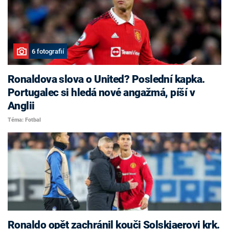
6 fotografií
Ronaldova slova o United? Poslední kapka.
Portugalec si hledá nové angažmá, píší v
Anglii
Téma: Fotbal
Ronaldo opět zachránil kouči Solskjaerovi krk.