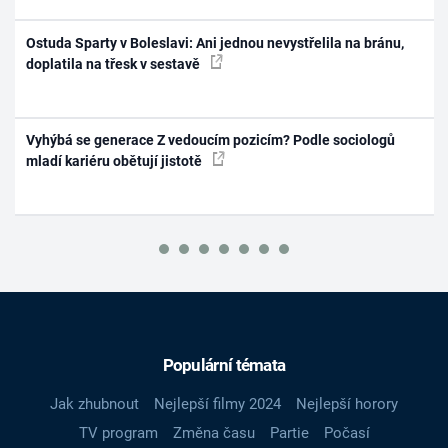
Ostuda Sparty v Boleslavi: Ani jednou nevystřelila na bránu,
doplatila na třesk v sestavě
Vyhýbá se generace Z vedoucím pozicím? Podle sociologů
mladí kariéru obětují jistotě
Populární témata
Jak zhubnout
Nejlepší filmy 2024
Nejlepší horory
TV program
Změna času
Partie
Počasí