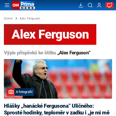
Domů
Alex Ferguson
Alex Ferguson
Výpis příspěvků ke štítku
„Alex Ferguson“
6 fotografií
Hlášky „hanácké Fergusona“ Uličného:
Sprosté hodinky, teploměr v zadku i „je mi mě