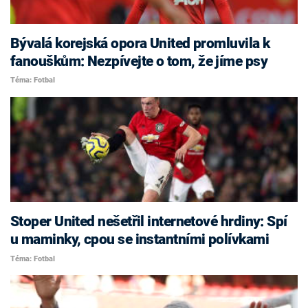
Bývalá korejská opora United promluvila k
fanouškům: Nezpívejte o tom, že jíme psy
Téma: Fotbal
Stoper United nešetřil internetové hrdiny: Spí
u maminky, cpou se instantními polívkami
Téma: Fotbal