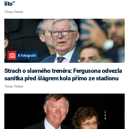
líto“
Téma: Fotbal
8 fotografií
Strach o slavného trenéra: Fergusona odvezla
sanitka před šlágrem kola přímo ze stadionu
Téma: Fotbal