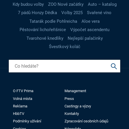
Kdy budou volby
ZOO Nové začátky
Auto – katalog
7 pádů Honzy Dědka
Volby 2025
Svařené víno
Tatarák podle Pohlreicha
Aloe vera
Pěstování lichořeřišnice
Výpočet ascendentu
Tvarohové knedlíky
Nejlepší palačinky
Švestkový koláč
O FTV Prima
Management
Volná místa
Press
Reklama
Castingy a výzvy
HbbTV
Kontakty
Podmínky užívání
Zpracování osobních údajů
Cookies
Nápověda