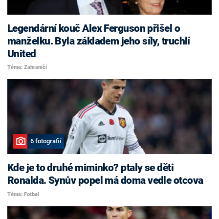
Legendární kouč Alex Ferguson přišel o
manželku. Byla základem jeho síly, truchlí
United
Téma: Zahraničí
6 fotografií
Kde je to druhé miminko? ptaly se děti
Ronalda. Synův popel má doma vedle otcova
Téma: Fotbal