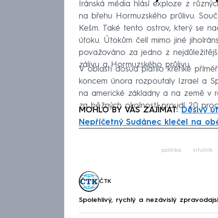
Íránská média hlásí exploze z různýc
na břehu Hormuzského průlivu. Součást
Kešm. Také tento ostrov, který se na
útoku. Útokům čelí mimo jiné jihoírá
považováno za jedno z nejdůležitější
zálivu a Hormuzského průlivu.
V oblasti dosud platilo křehké přímě
koncem února rozpoutaly Izrael a Sp
na americké základny a na země v re
za běžných okolností proudí 20 pro
MOHLO BY VÁS ZAJÍMAT:
Děsivý ú
Nepříčetný Sudánec klečel na obět
Fa
politika
vrtulník
ČTK
Spolehlivý, rychlý a nezávislý zpravodajs