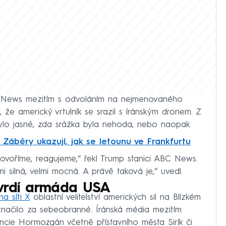
 News mezitím s odvoláním na nejmenovaného
 že americký vrtulník se srazil s íránským dronem. Z
bylo jasné, zda srážka byla nehoda, nebo naopak
Záběry ukazují, jak se letounu ve Frankfurtu
 hovoříme, reagujeme,“ řekl Trump stanici ABC News.
 silná, velmi mocná. A právě taková je,“ uvedl.
tvrdí armáda USA
na síti X
oblastní velitelství amerických sil na Blízkém
ačilo za sebeobranné. Íránská média mezitím
incie Hormozgán včetně přístavního města Sirík či