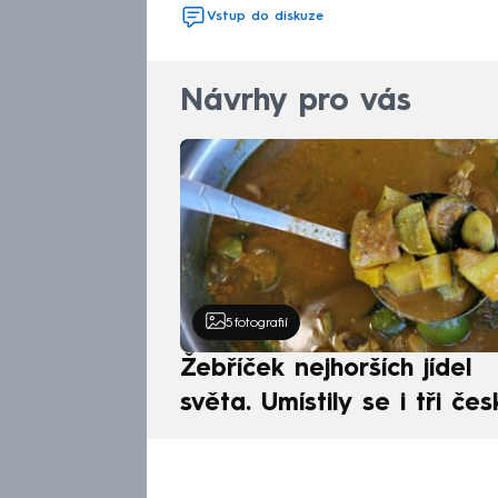
Vstup do diskuze
Návrhy pro vás
5
fotografií
Žebříček nejhorších jídel
světa. Umístily se i tři čes
pokrmy, vévodí skandináv
kuchyně