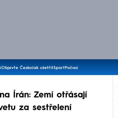
í
Objevte Česko
Jak ušetřit
Sport
Počasí
na Írán: Zemí otřásají
vetu za sestřelení