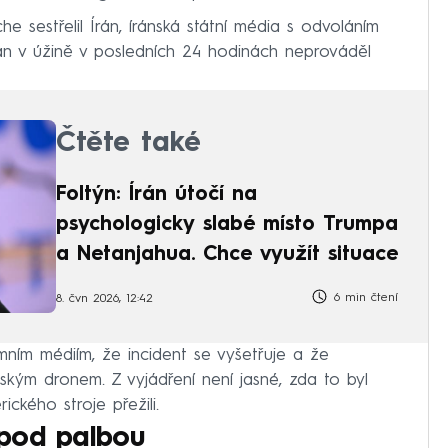
he sestřelil Írán, íránská státní média s odvoláním
án v úžině v posledních 24 hodinách neprováděl
Čtěte také
Foltýn: Írán útočí na
psychologicky slabé místo Trumpa
a Netanjahua. Chce využít situace
6 min čtení
8. čvn 2026, 12:42
mním médiím, že incident se vyšetřuje a že
ánským dronem. Z vyjádření není jasné, zda to byl
ckého stroje přežili.
 pod palbou