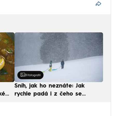
31
fotografií
Sníh, jak ho neznáte: Jak
ké
rychle padá i z čeho se
ská
skládá. A vločky nejsou bílé