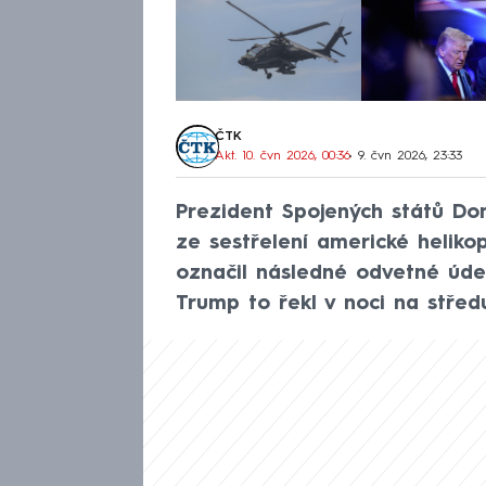
ČTK
Akt. 10. čvn 2026, 00:36
• 9. čvn 2026, 23:33
Prezident Spojených států Don
ze sestřelení americké helik
označil následné odvetné úder
Trump to řekl v noci na střed