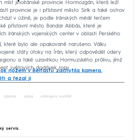
h míst jihoíránské provincie Hormozgán, která leží
í provincie je i přístavní město Sirík a také ostrov
chází v úžině, je podle íránských médií terčem
nské přístavní město Bandar Abbás, které je
ch íránských vojenských center v oblasti Perského
ří, které bylo ale opakovaně narušeno. Válku
ojené státy útoky na Írán, který odpověděl údery
gionu a také uzavírkou Hormuzského průlivu, jímž
cent světových dodávek ropy.
tok nožem v Belfastu zachytila kamera.
i a řezal ji
iled to fetch
obrana
vláda
ozbrojený konflikt
ký servis.