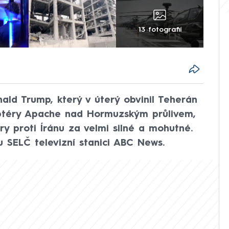
13 fotografií
ald Trump, který v úterý obvinil Teherán
optéry Apache nad Hormuzským průlivem,
y proti Íránu za velmi silné a mohutné.
u SELČ televizní stanici ABC News.