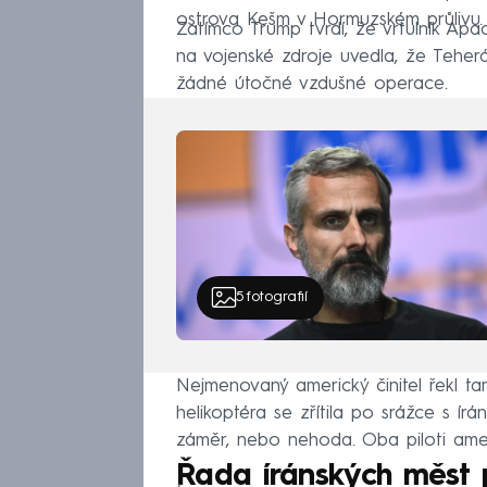
ostrova Kešm v Hormuzském průlivu.
Zatímco Trump tvrdí, že vrtulník Apac
na vojenské zdroje uvedla, že Teher
žádné útočné vzdušné operace.
5
fotografií
Nejmenovaný americký činitel řekl ta
helikoptéra se zřítila po srážce s ír
záměr, nebo nehoda. Oba piloti ameri
Řada íránských měst