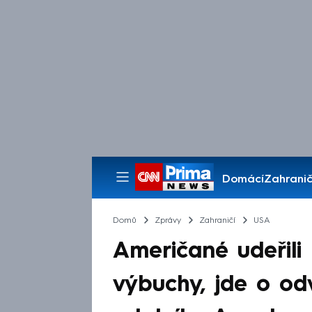
Domácí
Zahranič
Pořady
Domů
Zprávy
Zahraničí
USA
Američané udeřili 
výbuchy, jde o od