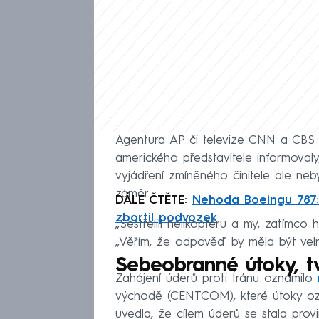
Agentura AP či televize CNN a CBS
amerického představitele informovaly,
vyjádření zmíněného činitele ale ne
záměr.
DÁLE ČTĚTE:
Nehoda Boeingu 787: 
zbortil podvozek
„Sestřelili helikoptéru a my, zatímco
„Věřím, že odpověď by měla být velmi
Sebeobranné útoky, 
Zahájení úderů proti Íránu oznámilo
východě (CENTCOM), které útoky ozn
uvedla, že cílem úderů se stala prov