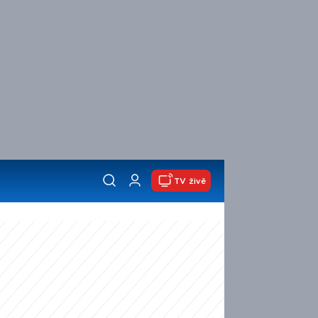
TV živě