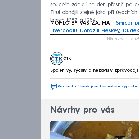
soupeře zdolali na den přesně po dvo
Titul obhájili stejně jako při úvodn
letech 1982 a 1984.
MOHLO BY VÁS ZAJÍMAT:
Šmicer p
Liverpoolu. Dorazili Heskey, Dude
Fa
Německo
Angl
ČTK
Spolehlivý, rychlý a nezávislý zpravodajs
Pro tento článek jsou komentáře vypnuté
Návrhy pro vás