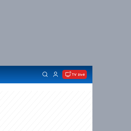
TV živě