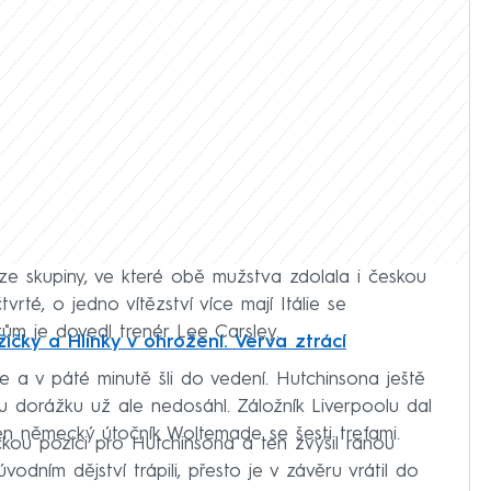
2 ze skupiny, ve které obě mužstva zdolala i českou
vrté, o jedno vítězství více mají Itálie se
ům je dovedl trenér Lee Carsley.
ičky a Hlinky v ohrožení. Verva ztrácí
ěle a v páté minutě šli do vedení. Hutchinsona ještě
vu dorážku už ale nedosáhl. Záložník Liverpoolu dal
jen německý útočník Woltemade se šesti trefami.
ckou pozici pro Hutchinsona a ten zvýšil ranou
dním dějství trápili, přesto je v závěru vrátil do