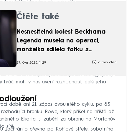
 připsal čtvrtý gól na šampionátu.
Čtěte také
Nesnesitelná bolest Beckhama:
Legenda musela na operaci,
manželka sdílela fotku z
nemocnice
6 min čtení
27. čvn 2025, 11:29
vní zásah svého týmu přidal i vyrovnávací gól, když
jný hráč mohl v nastavení rozhodnout, další jeho
rodloužení
ací době ani 21. zápas dvouletého cyklu, po 85
rozhodující branku. Rowe, který přišel na hřiště až
něného Elliotta, si zaběhl za obranu na Mortonův
o sítě.
vu zachránilo břevno po Röhlově střele, sobotního