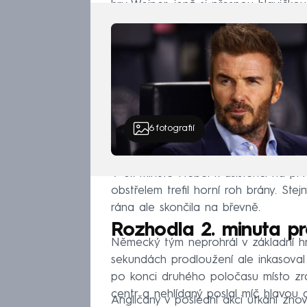
hry Weiper, jenž si přesnou hlavičkou
6
fotografií
V 61. minutě Nebel k asistenci na pr
obstřelem trefil horní roh brány. Ste
rána ale skončila na břevně.
Rozhodla 2. minuta p
Německý tým neprohrál v základní hr
sekundách prodloužení ale inkasoval 
po konci druhého poločasu místo zra
centr a nehlídaný poslal míč hlavou d
Angličany v poslední akci utkání zno