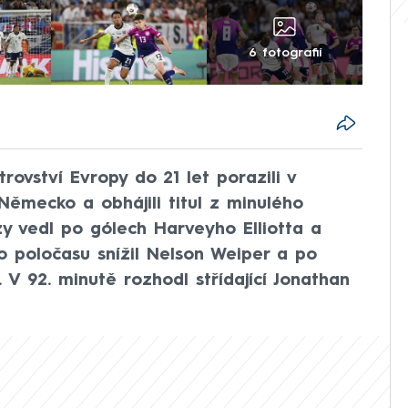
6 fotografií
trovství Evropy do 21 let porazili v
Německo a obhájili titul z minulého
y vedl po gólech Harveyho Elliotta a
o poločasu snížil Nelson Weiper a po
 V 92. minutě rozhodl střídající Jonathan