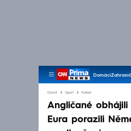
Domácí
Zahranič
Pořady
Domů
Sport
Fotbal
Angličané obhájili 
Eura porazili Něm