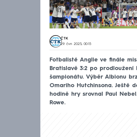
ČTK
29. čvn 2025, 00:15
Fotbalisté Anglie ve finále mis
Bratislavě 3:2 po prodloužení 
šampionátu. Výběr Albionu brz
Omariho Hutchinsona. Ještě d
hodině hry srovnal Paul Nebel.
Rowe.