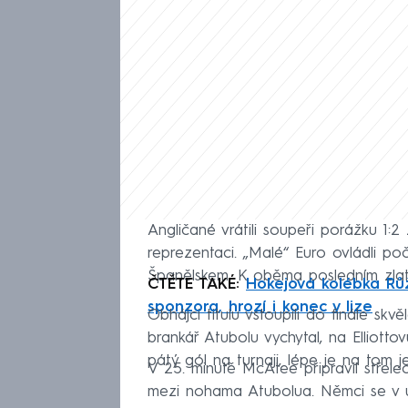
Angličané vrátili soupeři porážku 1:
reprezentaci. „Malé“ Euro ovládli počt
Španělskem. K oběma posledním zlat
ČTĚTE TAKÉ:
Hokejová kolébka Růž
sponzora, hrozí i konec v lize
Obhájci titulu vstoupili do finále skv
brankář Atubolu vychytal, na Elliotto
pátý gól na turnaji, lépe je na tom 
V 25. minutě McAtee připravil střele
mezi nohama Atubolua. Němci se v úvo