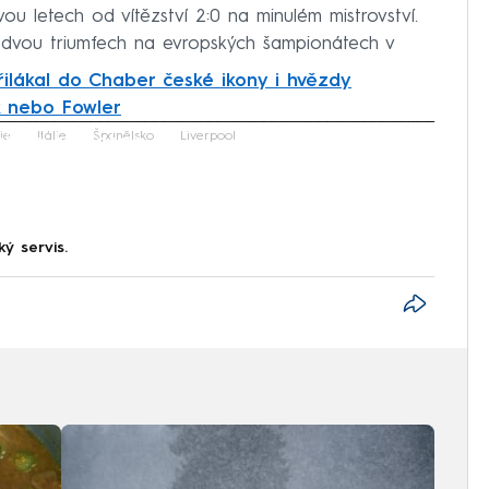
u letech od vítězství 2:0 na minulém mistrovství.
ích dvou triumfech na evropských šampionátech v
řilákal do Chaber české ikony i hvězdy
k nebo Fowler
iled to fetch
ie
Itálie
Španělsko
Liverpool
ký servis.