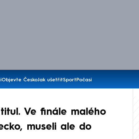
í
Objevte Česko
Jak ušetřit
Sport
Počasí
titul. Ve finále malého
ecko, museli ale do