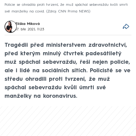
Policie se ohradila proti tvrzení, že muž spáchal sebevraždu kvůli smrti
své manželky na covid.
Zdroj: CNN Prima NEWS
Eliška Míková
17. bře 2021, 11:23
Tragédii před ministerstvem zdravotnictví,
před kterým minulý čtvrtek padesátiletý
muž spáchal sebevraždu, řeší nejen policie,
ale i lidé na sociálních sítích. Policisté se ve
středu ohradili proti tvrzení, že muž
spáchal sebevraždu kvůli úmrti své
manželky na koronavirus.