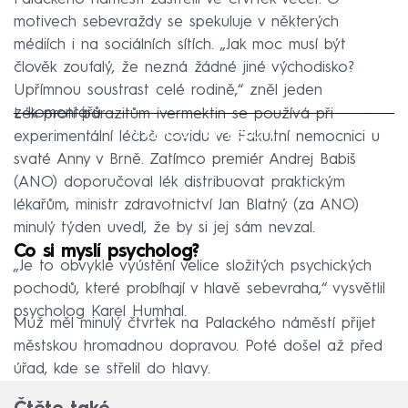
motivech sebevraždy se spekuluje v některých
médiích i na sociálních sítích. „Jak moc musí být
člověk zoufalý, že nezná žádné jiné východisko?
Upřímnou soustrast celé rodině,“ zněl jeden
z komentářů.
Lék proti parazitům ivermektin se používá při
Failed to fetch
experimentální léčbě covidu ve Fakultní nemocnici u
svaté Anny v Brně. Zatímco premiér Andrej Babiš
(ANO) doporučoval lék distribuovat praktickým
lékařům, ministr zdravotnictví Jan Blatný (za ANO)
minulý týden uvedl, že by si jej sám nevzal.
Co si myslí psycholog?
„Je to obvykle vyústění velice složitých psychických
pochodů, které probíhají v hlavě sebevraha,“ vysvětlil
psycholog Karel Humhal.
Muž měl minulý čtvrtek na Palackého náměstí přijet
městskou hromadnou dopravou. Poté došel až před
úřad, kde se střelil do hlavy.