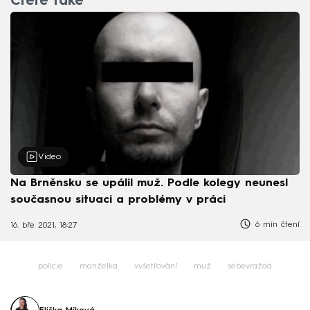
Čtěte také
Video
Na Brněnsku se upálil muž. Podle kolegy neunesl
současnou situaci a problémy v práci
6 min čtení
16. bře 2021, 18:27
policie
manželka
vyšetřování
muž
sebevražda