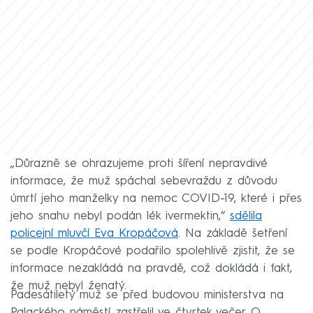
„Důrazně se ohrazujeme proti šíření nepravdivé
informace, že muž spáchal sebevraždu z důvodu
úmrtí jeho manželky na nemoc COVID-19, které i přes
jeho snahu nebyl podán lék ivermektin,“
sdělila
policejní mluvčí Eva Kropáčová
. Na základě šetření
se podle Kropáčové podařilo spolehlivě zjistit, že se
informace nezakládá na pravdě, což dokládá i fakt,
že muž nebyl ženatý.
Padesátiletý muž se před budovou ministerstva na
Palackého náměstí zastřelil ve čtvrtek večer. O