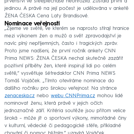
prvenství ve steeplechase neohrozila. Zůstala první a
jedinou. A právě na její počest je udělována v anketě
ŽENA ČESKA Cena Laty Brandisové.
Nominace veřejnosti
„Žijeme ve světě, ve kterém se naprosto stírají hranice
mezi výkonem žen a mužů a svět zpravodajství je
navíc plný nepříjemných, často i tragických zpráv.
Proto jsme nadšeni, že první ročník ankety CNN
Prima NEWS: ŽENA ČESKA nechal skutečně zazářit
pozitivní příběhy žen, které inspirují lidi po celém
světě,“ vysvětluje šéfredaktor CNN Prima NEWS
Tomáš Vojáček. „Tímto otevíráme nominace do
dalšího ročníku pro širokou veřejnost. Na stránce
zenaceska.cz
nebo
webu CNNPrima.cz
mohou lidé
nominovat ženu, která právě v jejich očích
jednoznačně září. Kritéria soutěže jsou přitom velice
široká – může jít o sportovní výkony, mimořádné činy
v kulturní, vědecké či pedagogické sféře, příkladné
chování či pomoc bližním,“ uzavírá Vojáček.