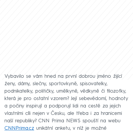
Vybavilo se vám hned na první dobrou jméno žijící
ženy, dámy, slečny, sportovkyně, spisovatelky,
podnikatelky, političky, umělkyně, vědkyně či filozofky,
která je pro ostatní vzorem? Její sebevědomí, hodnoty
a počiny inspirují a podporují lidi na cestě za jejich
vlastními cíli nejen v Česku, ale třeba i za hranicemi
naší republiky? CNN Prima NEWS spouští na webu
CNNPrima.cz
unikátní anketu, v níž je možné