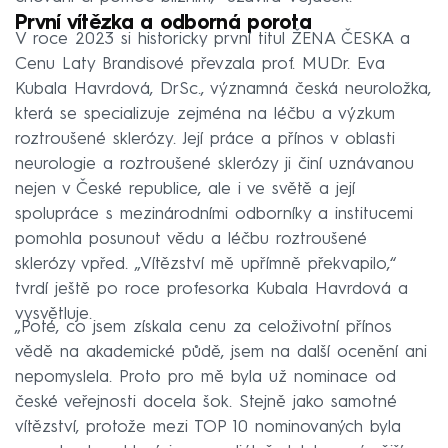
První vítězka a odborná porota
V roce 2023 si historicky první titul ŽENA ČESKA a
Cenu Laty Brandisové převzala prof. MUDr. Eva
Kubala Havrdová, DrSc., významná česká neuroložka,
která se specializuje zejména na léčbu a výzkum
roztroušené sklerózy. Její práce a přínos v oblasti
neurologie a roztroušené sklerózy ji činí uznávanou
nejen v České republice, ale i ve světě a její
spolupráce s mezinárodními odborníky a institucemi
pomohla posunout vědu a léčbu roztroušené
sklerózy vpřed. „Vítězství mě upřímně překvapilo,“
tvrdí ještě po roce profesorka Kubala Havrdová a
vysvětluje.
„Poté, co jsem získala cenu za celoživotní přínos
vědě na akademické půdě, jsem na další ocenění ani
nepomyslela. Proto pro mě byla už nominace od
české veřejnosti docela šok. Stejně jako samotné
vítězství, protože mezi TOP 10 nominovaných byla