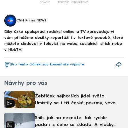
anketa
Terezie Tománková
CNN Prima NEWS
Díky úzké spolupráci redakcí online a TV zpravodajství
vám přinášíme desítky reportáží i v textové podobě, které
můžete sledovat v televizi, na webu, sociálních sítích nebo
v HbbTV.
Pro tento článek jsou komentáře vypnuté
Návrhy pro vás
Žebříček nejhorších jídel světa.
Umístily se i tři české pokrmy, vévodí
skandinávská kuchyně
Sníh, jak ho neznáte: Jak rychle
padá i z čeho se skládá. A vločky