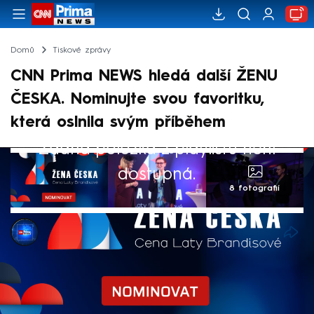
Domů
Tiskové zprávy
CNN Prima NEWS hledá další ŽENU
ČESKA. Nominujte svou favoritku,
která oslnila svým příběhem
Žádná položka z playlistu není
dostupná.
8 fotografií
CNN Prima NEWS
25. čvn 2024, 17:13
Český národ má mnoho pokladů v kultuře,
přírodě i památkách. Ten nejzářivější však