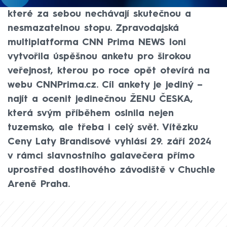
dřímá především v lidech a osobnostech,
které za sebou nechávají skutečnou a
nesmazatelnou stopu. Zpravodajská
multiplatforma CNN Prima NEWS loni
vytvořila úspěšnou anketu pro širokou
veřejnost, kterou po roce opět otevírá na
webu CNNPrima.cz. Cíl ankety je jediný –
najít a ocenit jedinečnou ŽENU ČESKA,
která svým příběhem oslnila nejen
tuzemsko, ale třeba i celý svět. Vítězku
Ceny Laty Brandisové vyhlásí 29. září 2024
v rámci slavnostního galavečera přímo
uprostřed dostihového závodiště v Chuchle
Areně Praha.