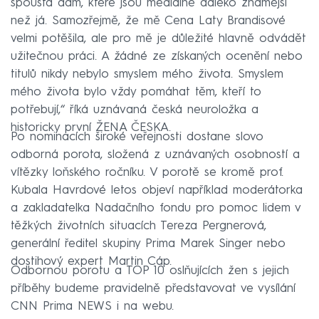
spousta dam, které jsou mediálně daleko známější
než já. Samozřejmě, že mě Cena Laty Brandisové
velmi potěšila, ale pro mě je důležité hlavně odvádět
užitečnou práci. A žádné ze získaných ocenění nebo
titulů nikdy nebylo smyslem mého života. Smyslem
mého života bylo vždy pomáhat těm, kteří to
potřebují,“ říká uznávaná česká neuroložka a
historicky první ŽENA ČESKA.
Po nominacích široké veřejnosti dostane slovo
odborná porota, složená z uznávaných osobností a
vítězky loňského ročníku. V porotě se kromě prof.
Kubala Havrdové letos objeví například moderátorka
a zakladatelka Nadačního fondu pro pomoc lidem v
těžkých životních situacích Tereza Pergnerová,
generální ředitel skupiny Prima Marek Singer nebo
dostihový expert Martin Cáp.
Odbornou porotu a TOP 10 oslňujících žen s jejich
příběhy budeme pravidelně představovat ve vysílání
CNN Prima NEWS i na webu.