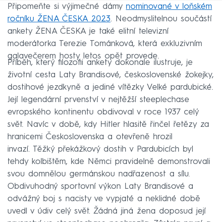
Připomeňte si výjimečné dámy
nominované v loňském
ročníku ŽENA ČESKA 2023
. Neodmyslitelnou součástí
ankety ŽENA ČESKA je také elitní televizní
moderátorka Terezie Tománková, která exkluzivním
galavečerem hosty letos opět provede.
Příběh, který filozofii ankety dokonale ilustruje, je
životní cesta Laty Brandisové, československé žokejky,
dostihové jezdkyně a jediné vítězky Velké pardubické.
Její legendární prvenství v nejtěžší steeplechase
evropského kontinentu obdivoval v roce 1937 celý
svět. Navíc v době, kdy Hitler hlasitě řinčel řetězy za
hranicemi Československa a otevřeně hrozil
invazí. Těžký překážkový dostih v Pardubicích byl
tehdy kolbištěm, kde Němci pravidelně demonstrovali
svou domnělou germánskou nadřazenost a sílu.
Obdivuhodný sportovní výkon Laty Brandisové a
odvážný boj s nacisty ve vypjaté a neklidné době
uvedl v údiv celý svět. Žádná jiná žena doposud její