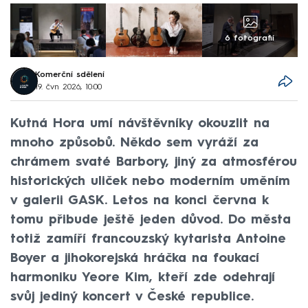
6 fotografií
Komerční sdělení
19. čvn 2026, 10:00
Kutná Hora umí návštěvníky okouzlit na
mnoho způsobů. Někdo sem vyráží za
chrámem svaté Barbory, jiný za atmosférou
historických uliček nebo moderním uměním
v galerii GASK. Letos na konci června k
tomu přibude ještě jeden důvod. Do města
totiž zamíří francouzský kytarista Antoine
Boyer a jihokorejská hráčka na foukací
harmoniku Yeore Kim, kteří zde odehrají
svůj jediný koncert v České republice.