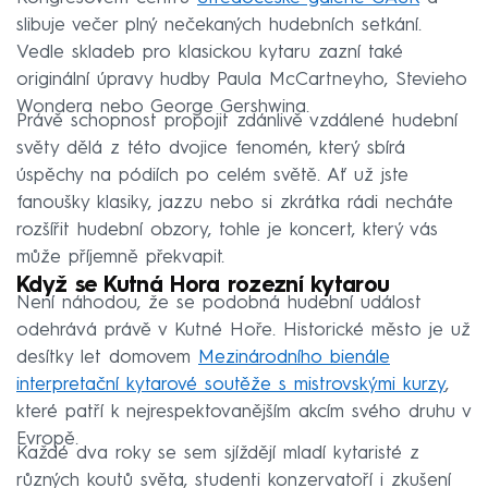
slibuje večer plný nečekaných hudebních setkání.
Vedle skladeb pro klasickou kytaru zazní také
originální úpravy hudby Paula McCartneyho, Stevieho
Wondera nebo George Gershwina.
Právě schopnost propojit zdánlivě vzdálené hudební
světy dělá z této dvojice fenomén, který sbírá
úspěchy na pódiích po celém světě. Ať už jste
fanoušky klasiky, jazzu nebo si zkrátka rádi necháte
rozšířit hudební obzory, tohle je koncert, který vás
může příjemně překvapit.
Když se Kutná Hora rozezní kytarou
Není náhodou, že se podobná hudební událost
odehrává právě v Kutné Hoře. Historické město je už
desítky let domovem
Mezinárodního bienále
interpretační kytarové soutěže s mistrovskými kurzy
,
které patří k nejrespektovanějším akcím svého druhu v
Evropě.
Každé dva roky se sem sjíždějí mladí kytaristé z
různých koutů světa, studenti konzervatoří i zkušení