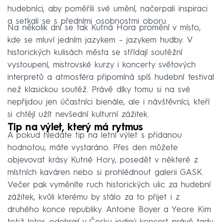
hudebníci, aby poměřili své umění, načerpali inspiraci
a setkali se s předními osobnostmi oboru.
Na několik dní se tak Kutná Hora promění v místo,
kde se mluví jedním jazykem – jazykem hudby. V
historických kulisách města se střídají soutěžní
vystoupení, mistrovské kurzy i koncerty světových
interpretů a atmosféra připomíná spíš hudební festival
než klasickou soutěž. Právě díky tomu si na své
nepřijdou jen účastníci bienále, ale i návštěvníci, kteří
si chtějí užít nevšední kulturní zážitek.
Tip na výlet, který má rytmus
A pokud hledáte tip na letní výlet s přidanou
hodnotou, máte vystaráno. Přes den můžete
objevovat krásy Kutné Hory, posedět v některé z
místních kaváren nebo si prohlédnout galerii GASK.
Večer pak vyměníte ruch historických ulic za hudební
zážitek, kvůli kterému by stálo za to přijet i z
druhého konce republiky. Antoine Boyer a Yeore Kim