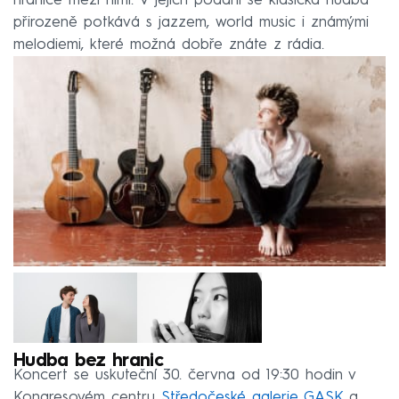
hranice mezi nimi. V jejich podání se klasická hudba
přirozeně potkává s jazzem, world music i známými
melodiemi, které možná dobře znáte z rádia.
Hudba bez hranic
Koncert se uskuteční 30. června od 19:30 hodin v
Kongresovém centru
Středočeské galerie GASK
a