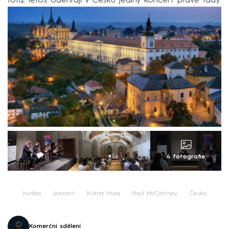
totiž letos odehrají v Česku jediný koncert právě tady.
4 fotografie
hudba
koncert
Kutná Hora
Paul McCartney
Česko
Komerční sdělení