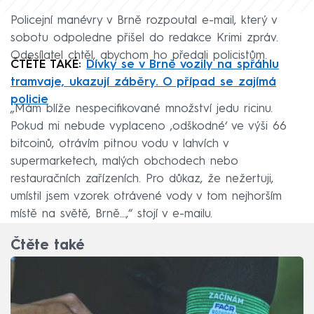
Policejní manévry v Brně rozpoutal e-mail, který v
sobotu odpoledne přišel do redakce Krimi zpráv.
Odesílatel chtěl, abychom ho předali policistům.
ČTĚTE TAKÉ:
Dívky se v Brně vozily na spřáhlu
tramvaje, ukazují záběry. O případ se zajímá
policie
„Mám blíže nespecifikované množství jedu ricinu.
Pokud mi nebude vyplaceno ‚odškodné‘ ve výši 66
bitcoinů, otrávím pitnou vodu v lahvích v
supermarketech, malých obchodech nebo
restauračních zařízeních. Pro důkaz, že nežertuji,
umístil jsem vzorek otrávené vody v tom nejhorším
místě na světě, Brně...,“ stojí v e-mailu.
Čtěte také