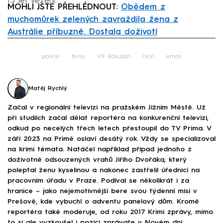
15 let vězení.
MOHLI JSTE PŘEHLÉDNOUT:
Obědem z
muchomůrek zelených zavraždila žena z
Austrálie příbuzné. Dostala doživotí
Failed to fetch
policie
Brno
Vít Rakušan
ricin
email
Matěj Rychlý
Začal v regionální televizi na pražském Jižním Městě. Už
při studiích začal dělat reportéra na konkurenční televizi,
odkud po necelých třech letech přestoupil do TV Prima. V
září 2023 na Primě oslaví desátý rok. Vždy se specializoval
na krimi témata. Natáčel například případ jednoho z
doživotně odsouzených vrahů Jiřího Dvořáka, který
poleptal ženu kyselinou a nakonec zastřelil úřednici na
pracovním úřadu v Praze. Podíval se několikrát i za
hranice – jako nejemotivnější bere svou týdenní misi v
Prešově, kde vybuchl o adventu panelový dům. Kromě
reportéra také moderuje, od roku 2017 Krimi zprávy, mimo
to si ale vyzkoušel i pozici zprávaře v Novém dni.