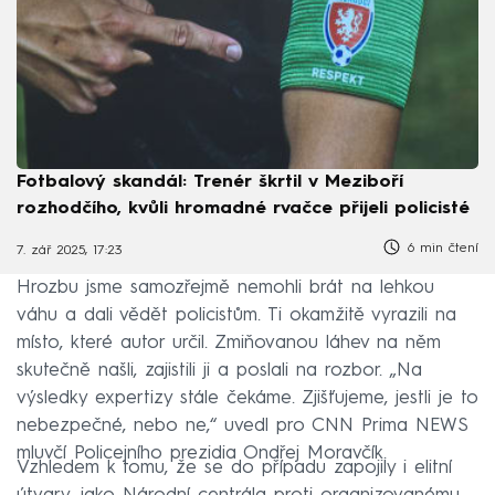
Fotbalový skandál: Trenér škrtil v Meziboří
rozhodčího, kvůli hromadné rvačce přijeli policisté
6 min čtení
7. zář 2025, 17:23
Hrozbu jsme samozřejmě nemohli brát na lehkou
váhu a dali vědět policistům. Ti okamžitě vyrazili na
místo, které autor určil. Zmiňovanou láhev na něm
skutečně našli, zajistili ji a poslali na rozbor. „Na
výsledky expertizy stále čekáme. Zjišťujeme, jestli je to
nebezpečné, nebo ne,“ uvedl pro CNN Prima NEWS
mluvčí Policejního prezidia Ondřej Moravčík.
Vzhledem k tomu, že se do případu zapojily i elitní