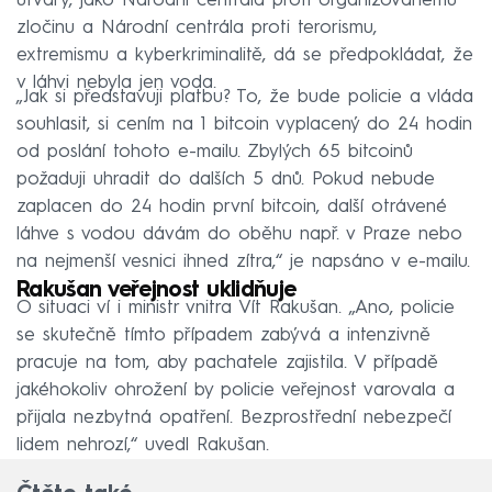
útvary, jako Národní centrála proti organizovanému
zločinu a Národní centrála proti terorismu,
extremismu a kyberkriminalitě, dá se předpokládat, že
v láhvi nebyla jen voda.
„Jak si představuji platbu? To, že bude policie a vláda
souhlasit, si cením na 1 bitcoin vyplacený do 24 hodin
od poslání tohoto e-mailu. Zbylých 65 bitcoinů
požaduji uhradit do dalších 5 dnů. Pokud nebude
zaplacen do 24 hodin první bitcoin, další otrávené
láhve s vodou dávám do oběhu např. v Praze nebo
na nejmenší vesnici ihned zítra,“ je napsáno v e-mailu.
Rakušan veřejnost uklidňuje
O situaci ví i ministr vnitra Vít Rakušan. „Ano, policie
se skutečně tímto případem zabývá a intenzivně
pracuje na tom, aby pachatele zajistila. V případě
jakéhokoliv ohrožení by policie veřejnost varovala a
přijala nezbytná opatření. Bezprostřední nebezpečí
lidem nehrozí,“ uvedl Rakušan.