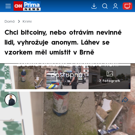
Domů
Krimi
Chci bitcoiny, nebo otrávím nevinné
lidi, vyhrožuje anonym. Láhev se
vzorkem měl umístit v Brně
Žádná položka z playlistu není
dostupná.
7 fotografií
Matěj Rychlý
8. zář 2025, 16:35
„Chci bitcoiny, jinak budu zabíjet nevinné
lidi. Takový e-mail přišel do redakce Krimi