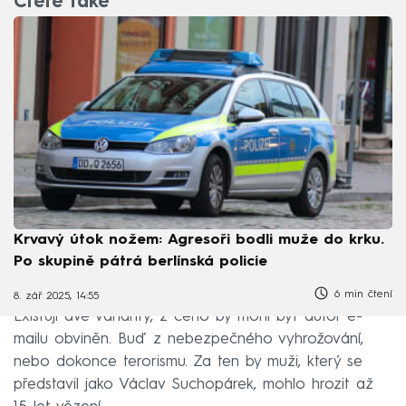
Čtěte také
Krvavý útok nožem: Agresoři bodli muže do krku.
Po skupině pátrá berlínská policie
6 min čtení
8. zář 2025, 14:55
Existují dvě varianty, z čeho by mohl být autor e-
mailu obviněn. Buď z nebezpečného vyhrožování,
nebo dokonce terorismu. Za ten by muži, který se
představil jako Václav Suchopárek, mohlo hrozit až