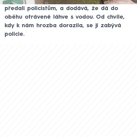
zpráv. Jeho autor si přál, abychom ho
předali policistům, a dodává, že dá do
oběhu otrávené láhve s vodou. Od chvíle,
kdy k nám hrozba dorazila, se jí zabývá
policie.