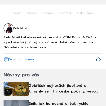
pokuta
Vánoce
průmysl
testování
Andrej Babiš
Petr Musil
Petr Musil byl ekonomický redaktor CNN Prima NEWS a
vysokoškolský učitel, v současné době působí jako člen
Národní rozpočtové rady.
Vstup do diskuze
Návrhy pro vás
Žebříček nejhorších jídel světa.
Umístily se i tři české pokrmy, vévodí
skandinávská kuchyně
Sníh, jak ho neznáte: Jak rychle