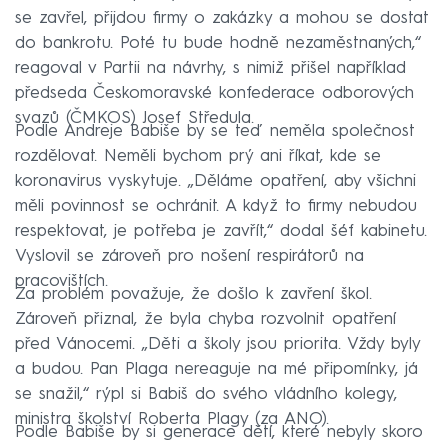
se zavřel, přijdou firmy o zakázky a mohou se dostat
do bankrotu. Poté tu bude hodně nezaměstnaných,“
reagoval v Partii na návrhy, s nimiž přišel například
předseda Českomoravské konfederace odborových
svazů (ČMKOS) Josef Středula.
Podle Andreje Babiše by se teď neměla společnost
rozdělovat. Neměli bychom prý ani říkat, kde se
koronavirus vyskytuje. „Děláme opatření, aby všichni
měli povinnost se ochránit. A když to firmy nebudou
respektovat, je potřeba je zavřít,“ dodal šéf kabinetu.
Vyslovil se zároveň pro nošení respirátorů na
pracovištích.
Za problém považuje, že došlo k zavření škol.
Zároveň přiznal, že byla chyba rozvolnit opatření
před Vánocemi. „Děti a školy jsou priorita. Vždy byly
a budou. Pan Plaga nereaguje na mé připomínky, já
se snažil,“ rýpl si Babiš do svého vládního kolegy,
ministra školství Roberta Plagy (za ANO).
Podle Babiše by si generace dětí, které nebyly skoro