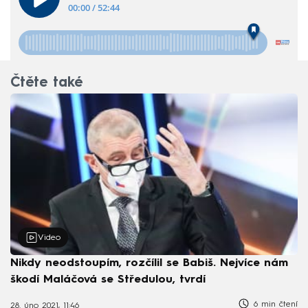
Čtěte také
Video
Nikdy neodstoupím, rozčílil se Babiš. Nejvíce nám
škodí Maláčová se Středulou, tvrdí
6 min čtení
28. úno 2021, 11:46