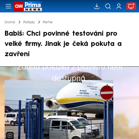
Domů
Pořady
Partie
Babiš: Chci povinné testování pro
velké firmy. Jinak je čeká pokuta a
zavření
Žádná položka z playlistu není
Výběr redakce
dostupná.