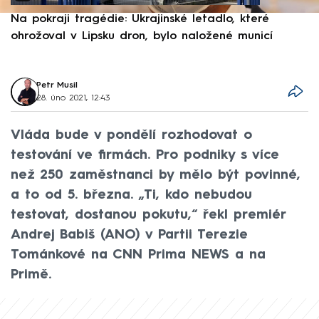
Na pokraji tragédie: Ukrajinské letadlo, které
P
ohrožoval v Lipsku dron, bylo naložené municí
e
Petr Musil
28. úno 2021, 12:43
Vláda bude v pondělí rozhodovat o
testování ve firmách. Pro podniky s více
než 250 zaměstnanci by mělo být povinné,
a to od 5. března. „Ti, kdo nebudou
testovat, dostanou pokutu,“ řekl premiér
Andrej Babiš (ANO) v Partii Terezie
Tománkové na CNN Prima NEWS a na
Primě.