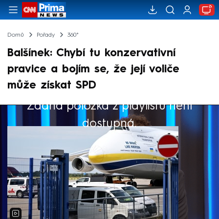
Domů
Pořady
360°
Balšínek: Chybí tu konzervativní
pravice a bojím se, že její voliče
může získat SPD
Žádná položka z playlistu není
Výběr redakce
dostupná.