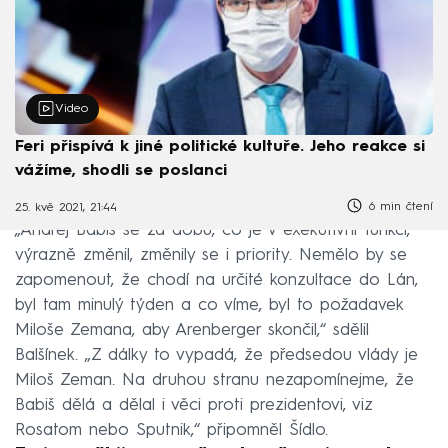
Video
Feri přispívá k jiné politické kultuře. Jeho reakce si
vážíme, shodli se poslanci
6 min čtení
25. kvě 2021, 21:44
„Andrej Babiš se za dobu, co je v exekutivní funkci,
výrazně změnil, změnily se i priority. Nemělo by se
zapomenout, že chodí na určité konzultace do Lán,
byl tam minulý týden a co víme, byl to požadavek
Miloše Zemana, aby Arenberger skončil,“ sdělil
Balšínek. „Z dálky to vypadá, že předsedou vlády je
Miloš Zeman. Na druhou stranu nezapomínejme, že
Babiš dělá a dělal i věci proti prezidentovi, viz
Rosatom nebo Sputnik,“ připomněl Šídlo.