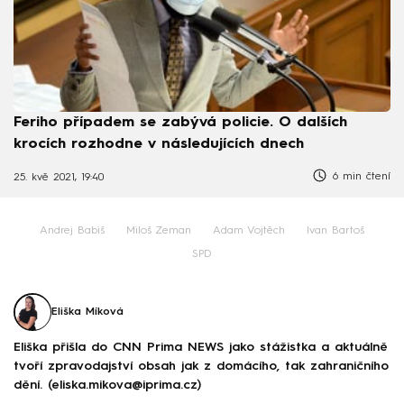
Feriho případem se zabývá policie. O dalších
krocích rozhodne v následujících dnech
6 min čtení
25. kvě 2021, 19:40
Andrej Babiš
Miloš Zeman
Adam Vojtěch
Ivan Bartoš
SPD
Eliška Míková
Eliška přišla do CNN Prima NEWS jako stážistka a aktuálně
tvoří zpravodajství obsah jak z domácího, tak zahraničního
dění. (eliska.mikova@iprima.cz)