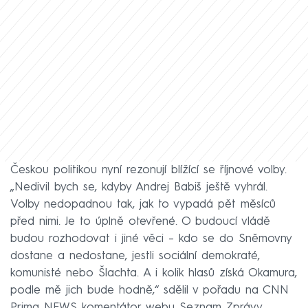
Českou politikou nyní rezonují blížící se říjnové volby.
„Nedivil bych se, kdyby Andrej Babiš ještě vyhrál.
Volby nedopadnou tak, jak to vypadá pět měsíců
před nimi. Je to úplně otevřené. O budoucí vládě
budou rozhodovat i jiné věci – kdo se do Sněmovny
dostane a nedostane, jestli sociální demokraté,
komunisté nebo Šlachta. A i kolik hlasů získá Okamura,
podle mě jich bude hodně,“ sdělil v pořadu na CNN
Prima NEWS komentátor webu Seznam Zprávy