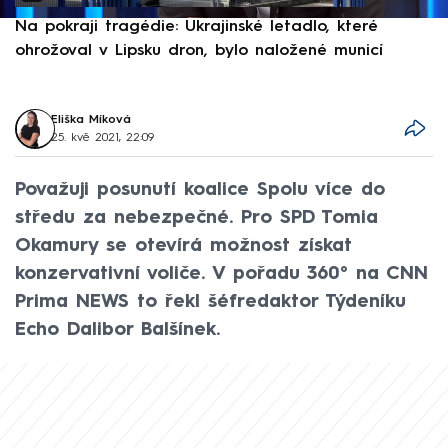
Na pokraji tragédie: Ukrajinské letadlo, které
P
ohrožoval v Lipsku dron, bylo naložené municí
e
Eliška Míková
25. kvě 2021, 22:09
Považuji posunutí koalice Spolu více do
středu za nebezpečné. Pro SPD Tomia
Okamury se otevírá možnost získat
konzervativní voliče. V pořadu 360° na CNN
Prima NEWS to řekl šéfredaktor Týdeníku
Echo Dalibor Balšínek.