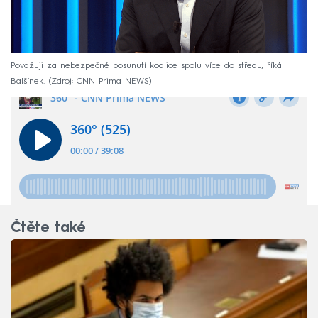
Považuji za nebezpečné posunutí koalice spolu více do středu, říká
Balšínek.
Zdroj: CNN Prima NEWS
Čtěte také