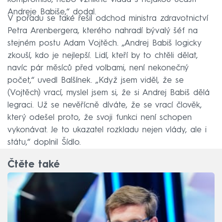
Andreje Babiše,“ dodal.
V pořadu se také řešil odchod ministra zdravotnictví
Petra Arenbergera, kterého nahradí bývalý šéf na
stejném postu Adam Vojtěch. „Andrej Babiš logicky
zkouší, kdo je nejlepší. Lidí, kteří by to chtěli dělat,
navíc pár měsíců před volbami, není nekonečný
počet,“ uvedl Balšínek. „Když jsem viděl, že se
(Vojtěch) vrací, myslel jsem si, že si Andrej Babiš dělá
legraci. Už se nevěřícně díváte, že se vrací člověk,
který odešel proto, že svoji funkci není schopen
vykonávat. Je to ukazatel rozkladu nejen vlády, ale i
státu,“ doplnil Šídlo.
Čtěte také