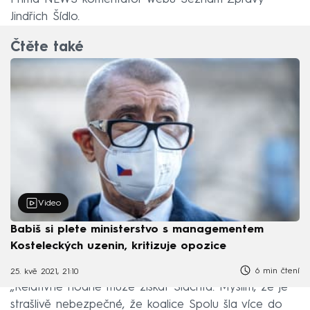
Jindřich Šídlo.
Čtěte také
Video
Babiš si plete ministerstvo s managementem
Kosteleckých uzenin, kritizuje opozice
6 min čtení
25. kvě 2021, 21:10
„Relativně hodně může získat Šlachta. Myslím, že je
strašlivě nebezpečné, že koalice Spolu šla více do