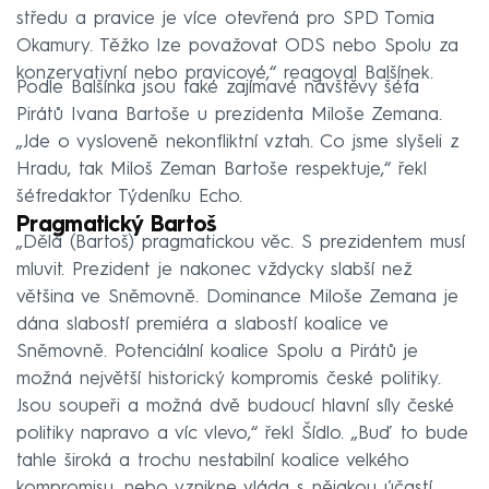
středu a pravice je více otevřená pro SPD Tomia
Okamury. Těžko lze považovat ODS nebo Spolu za
konzervativní nebo pravicové,“ reagoval Balšínek.
Podle Balšínka jsou také zajímavé návštěvy šéfa
Pirátů Ivana Bartoše u prezidenta Miloše Zemana.
„Jde o vysloveně nekonfliktní vztah. Co jsme slyšeli z
Hradu, tak Miloš Zeman Bartoše respektuje,“ řekl
šéfredaktor Týdeníku Echo.
Pragmatický Bartoš
„Dělá (Bartoš) pragmatickou věc. S prezidentem musí
mluvit. Prezident je nakonec vždycky slabší než
většina ve Sněmovně. Dominance Miloše Zemana je
dána slabostí premiéra a slabostí koalice ve
Sněmovně. Potenciální koalice Spolu a Pirátů je
možná největší historický kompromis české politiky.
Jsou soupeři a možná dvě budoucí hlavní síly české
politiky napravo a víc vlevo,“ řekl Šídlo. „Buď to bude
tahle široká a trochu nestabilní koalice velkého
kompromisu, nebo vznikne vláda s nějakou účastí