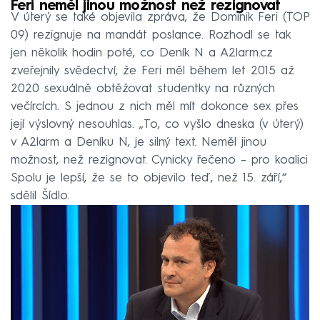
Feri neměl jinou možnost než rezignovat
V úterý se také objevila zpráva, že Dominik Feri (TOP
09) rezignuje na mandát poslance. Rozhodl se tak
jen několik hodin poté, co Deník N a A2larm.cz
zveřejnily svědectví, že Feri měl během let 2015 až
2020 sexuálně obtěžovat studentky na různých
večírcích. S jednou z nich měl mít dokonce sex přes
její výslovný nesouhlas. „To, co vyšlo dneska (v úterý)
v A2larm a Deníku N, je silný text. Neměl jinou
možnost, než rezignovat. Cynicky řečeno –⁠ pro koalici
Spolu je lepší, že se to objevilo teď, než 15. září,“
sdělil Šídlo.