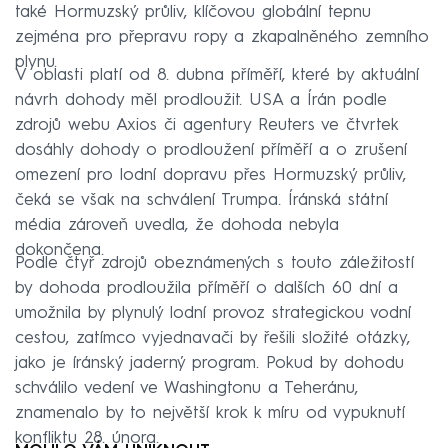
také Hormuzský průliv, klíčovou globální tepnu
zejména pro přepravu ropy a zkapalněného zemního
plynu.
V oblasti platí od 8. dubna příměří, které by aktuální
návrh dohody měl prodloužit. USA a Írán podle
zdrojů webu Axios či agentury Reuters ve čtvrtek
dosáhly dohody o prodloužení příměří a o zrušení
omezení pro lodní dopravu přes Hormuzský průliv,
čeká se však na schválení Trumpa. Íránská státní
média zároveň uvedla, že dohoda nebyla
dokončena.
Podle čtyř zdrojů obeznámených s touto záležitostí
by dohoda prodloužila příměří o dalších 60 dní a
umožnila by plynulý lodní provoz strategickou vodní
cestou, zatímco vyjednavači by řešili složité otázky,
jako je íránský jaderný program. Pokud by dohodu
schválilo vedení ve Washingtonu a Teheránu,
znamenalo by to největší krok k míru od vypuknutí
konfliktu 28. února.