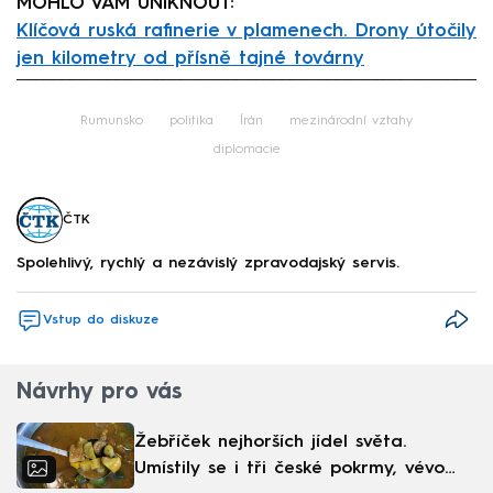
MOHLO VÁM UNIKNOUT:
Klíčová ruská rafinerie v plamenech. Drony útočily
jen kilometry od přísně tajné továrny
Failed to fetch
Rumunsko
politika
Írán
mezinárodní vztahy
diplomacie
ČTK
Spolehlivý, rychlý a nezávislý zpravodajský servis.
Vstup do diskuze
Návrhy pro vás
Žebříček nejhorších jídel světa.
Umístily se i tři české pokrmy, vévodí