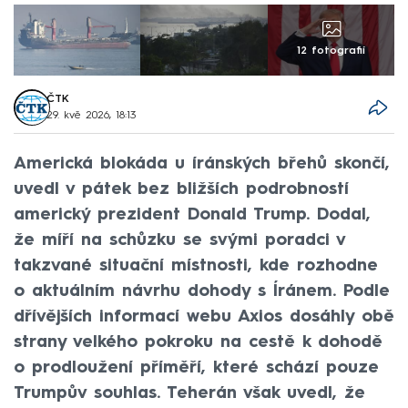
12 fotografií
ČTK
29. kvě 2026, 18:13
Americká blokáda u íránských břehů skončí,
uvedl v pátek bez bližších podrobností
americký prezident Donald Trump. Dodal,
že míří na schůzku se svými poradci v
takzvané situační místnosti, kde rozhodne
o aktuálním návrhu dohody s Íránem. Podle
dřívějších informací webu Axios dosáhly obě
strany velkého pokroku na cestě k dohodě
o prodloužení příměří, které schází pouze
Trumpův souhlas. Teherán však uvedl, že