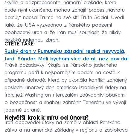
skvělé a bezprecedentní námořní blokádě, která
bude nyní ukončena, mohou zahájit proces ‚návratu
domů‘,“ napsal Trump na své síti Truth Social. Uvedl
také, že USA vyzvednou z íránského podzemí
obohacený uran a že Írán musí souhlasit, že nikdy
nezíská jadernou zbraň.
ČTĚTE TAKÉ:
Ruský dron v Rumunsku zásadní reakci nevyvolá,
tvrdí Šándor. Měli bychom více dělat, než povídat
Právě požadavky týkající se íránského jaderného
programu patří k nejspornějším bodům na cestě k
případné dohodě, která by ukončila konflikt zahájený
poslední únorový den americko-izraelskými údery na
Írán, jež Washington i Jeruzalém zdůvodnily obavami
o bezpečnost a snahou zabránit Teheránu ve vývoji
jaderné zbraně.
Největší krok k míru od února?
Írán odpověděl útoky na země v oblasti Perského
zálivu a na americké základny v regionu a zablokoval