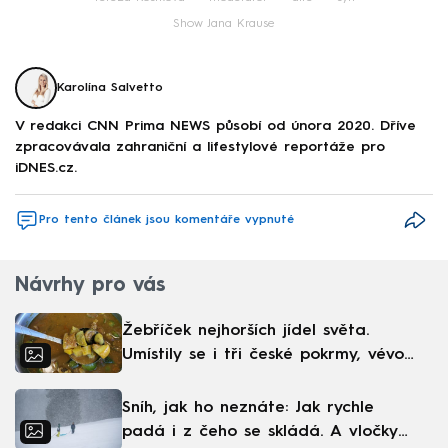
Show Jana Krause
Karolína Salvetto
V redakci CNN Prima NEWS působí od února 2020. Dříve
zpracovávala zahraniční a lifestylové reportáže pro
iDNES.cz.
Pro tento článek jsou komentáře vypnuté
Návrhy pro vás
Žebříček nejhorších jídel světa.
Umístily se i tři české pokrmy, vévodí
skandinávská kuchyně
Sníh, jak ho neznáte: Jak rychle
padá i z čeho se skládá. A vločky