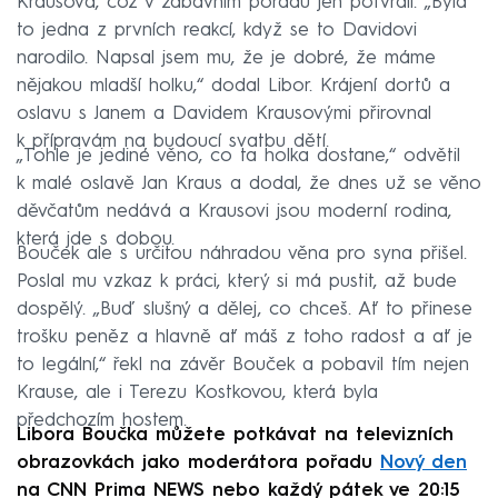
Krausová, což v zábavním pořadu jen potvrdil. „Byla
to jedna z prvních reakcí, když se to Davidovi
narodilo. Napsal jsem mu, že je dobré, že máme
nějakou mladší holku,“ dodal Libor. Krájení dortů a
oslavu s Janem a Davidem Krausovými přirovnal
k přípravám na budoucí svatbu dětí.
„Tohle je jediné věno, co ta holka dostane,“ odvětil
k malé oslavě Jan Kraus a dodal, že dnes už se věno
děvčatům nedává a Krausovi jsou moderní rodina,
která jde s dobou.
Bouček ale s určitou náhradou věna pro syna přišel.
Poslal mu vzkaz k práci, který si má pustit, až bude
dospělý. „Buď slušný a dělej, co chceš. Ať to přinese
trošku peněz a hlavně ať máš z toho radost a ať je
to legální,“ řekl na závěr Bouček a pobavil tím nejen
Krause, ale i Terezu Kostkovou, která byla
předchozím hostem.
Libora Boučka můžete potkávat na televizních
obrazovkách jako moderátora pořadu
Nový den
na CNN Prima NEWS nebo každý pátek ve 20:15