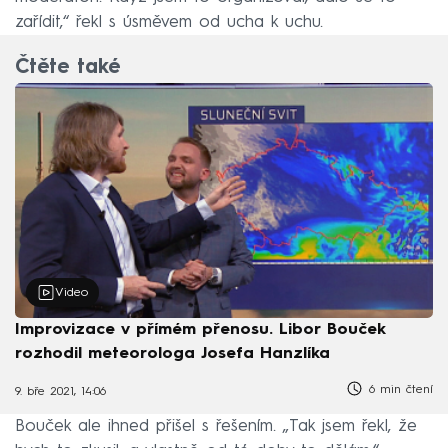
zařídit,“ řekl s úsměvem od ucha k uchu.
Čtěte také
Video
Improvizace v přímém přenosu. Libor Bouček
rozhodil meteorologa Josefa Hanzlíka
6 min čtení
9. bře 2021, 14:06
Bouček ale ihned přišel s řešením. „Tak jsem řekl, že