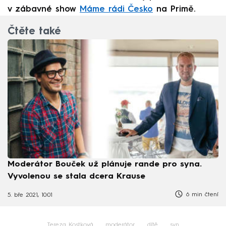
v zábavné show
Máme rádi Česko
na Primě.
Čtěte také
Moderátor Bouček už plánuje rande pro syna.
Vyvolenou se stala dcera Krause
6 min čtení
5. bře 2021, 10:01
Tereza Kostková
moderátor
dítě
syn