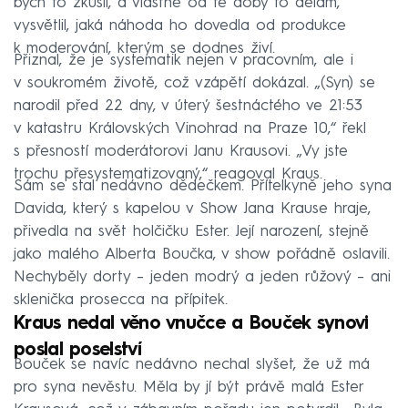
bych to zkusil, a vlastně od té doby to dělám,“
vysvětlil, jaká náhoda ho dovedla od produkce
k moderování, kterým se dodnes živí.
Přiznal, že je systematik nejen v pracovním, ale i
v soukromém životě, což vzápětí dokázal. „(Syn) se
narodil před 22 dny, v úterý šestnáctého ve 21:53
v katastru Královských Vinohrad na Praze 10,“ řekl
s přesností moderátorovi Janu Krausovi. „Vy jste
trochu přesystematizovaný,“ reagoval Kraus.
Sám se stal nedávno dědečkem. Přítelkyně jeho syna
Davida, který s kapelou v Show Jana Krause hraje,
přivedla na svět holčičku Ester. Její narození, stejně
jako malého Alberta Boučka, v show pořádně oslavili.
Nechyběly dorty – jeden modrý a jeden růžový – ani
sklenička prosecca na přípitek.
Kraus nedal věno vnučce a Bouček synovi
poslal poselství
Bouček se navíc nedávno nechal slyšet, že už má
pro syna nevěstu. Měla by jí být právě malá Ester