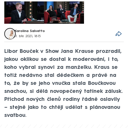
Karolína Salvetto
11. bře 2021, 18:15
Libor Bouček v Show Jana Krause prozradil,
jakou oklikou se dostal k moderování, i to,
koho vybral synovi za manželku. Kraus se
totiž nedávno stal dědečkem a právě na
to, že by se jeho vnučka stala Boučkovou
snachou, si dělá novopečený tatínek zálusk.
Příchod nových členů rodiny řádně oslavily
– stejně jako to chtějí udělat s plánovanou
svatbou.