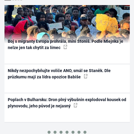
Boj s migranty Evropa prohrála, míní Stoniš. Podle Mlejnka je
nelze jen tak chytit za límec
Nikdy nezpochybňujte voliče ANO, smál se Staněk. Dle
průzkumu mají za lídra opozice Babiše
Poplach v Bulharsku: Dron plný výbušnin explodoval kousek od
plynovodu, jeho původ je nejasný