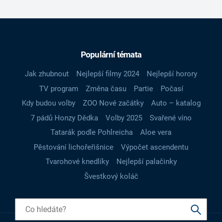
Populární témata
Jak zhubnout
Nejlepší filmy 2024
Nejlepší horory
TV program
Změna času
Partie
Počasí
Kdy budou volby
ZOO Nové začátky
Auto – katalog
7 pádů Honzy Dědka
Volby 2025
Svařené víno
Tatarák podle Pohlreicha
Aloe vera
Pěstování lichořeřišnice
Výpočet ascendentu
Tvarohové knedlíky
Nejlepší palačinky
Švestkový koláč