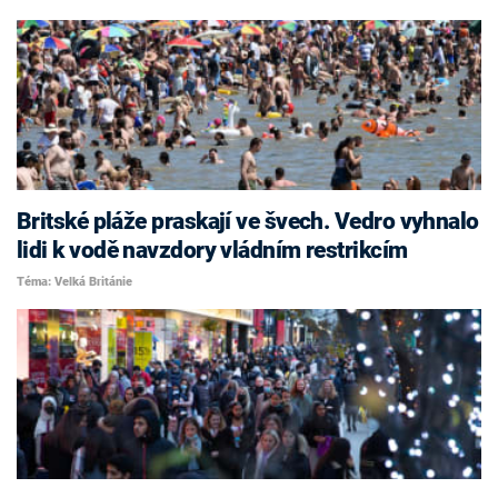
Britské pláže praskají ve švech. Vedro vyhnalo
lidi k vodě navzdory vládním restrikcím
Téma: Velká Británie