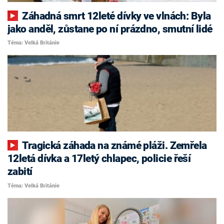
Záhadná smrt 12leté dívky ve vlnách: Byla
jako anděl, zůstane po ní prázdno, smutní lidé
Téma: Velká Británie
Tragická záhada na známé pláži. Zemřela
12letá dívka a 17letý chlapec, policie řeší
zabití
Téma: Velká Británie