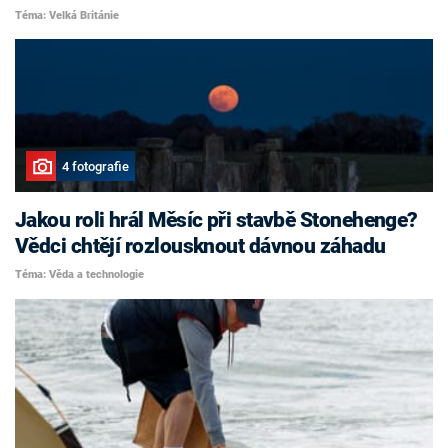
Téma: Velká Británie
4 fotografie
Jakou roli hrál Měsíc při stavbě Stonehenge?
Vědci chtějí rozlousknout dávnou záhadu
Téma: Věda a technologie