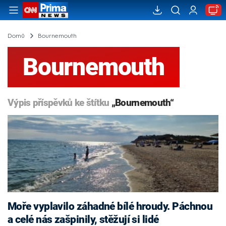
Domů
Bournemouth
Bournemouth
Výpis příspěvků ke štítku
„Bournemouth“
Moře vyplavilo záhadné bílé hroudy. Páchnou
a celé nás zašpinily, stěžují si lidé