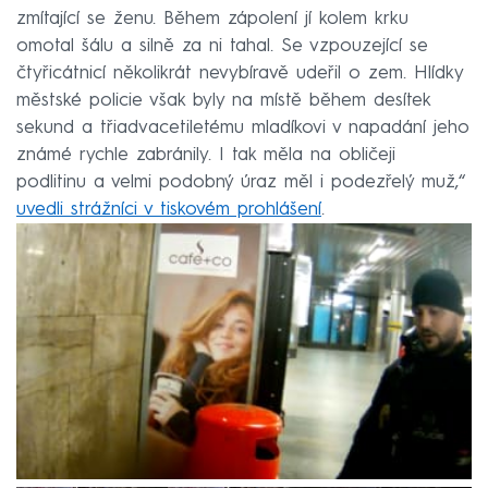
zmítající se ženu. Během zápolení jí kolem krku
omotal šálu a silně za ni tahal. Se vzpouzející se
čtyřicátnicí několikrát nevybíravě udeřil o zem. Hlídky
městské policie však byly na místě během desítek
sekund a třiadvacetiletému mladíkovi v napadání jeho
známé rychle zabránily. I tak měla na obličeji
podlitinu a velmi podobný úraz měl i podezřelý muž,“
uvedli strážníci v tiskovém prohlášení
.