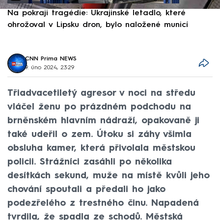
Na pokraji tragédie: Ukrajinské letadlo, které
P
ohrožoval v Lipsku dron, bylo naložené municí
e
CNN Prima NEWS
9. úno 2024, 23:29
Třiadvacetiletý agresor v noci na středu
vláčel ženu po prázdném podchodu na
brněnském hlavním nádraží, opakovaně ji
také udeřil o zem. Útoku si záhy všimla
obsluha kamer, která přivolala městskou
policii. Strážníci zasáhli po několika
desítkách sekund, muže na místě kvůli jeho
chování spoutali a předali ho jako
podezřelého z trestného činu. Napadená
tvrdila, že spadla ze schodů. Městská