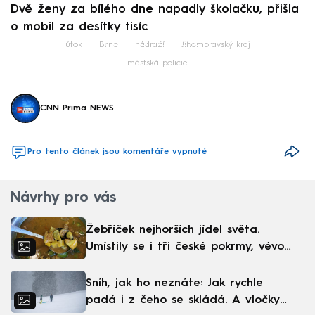
Dvě ženy za bílého dne napadly školačku, přišla
o mobil za desítky tisíc
Failed to fetch
útok
Brno
nádraží
Jihomoravský kraj
městská policie
CNN Prima NEWS
Pro tento článek jsou komentáře vypnuté
Návrhy pro vás
Žebříček nejhorších jídel světa.
Umístily se i tři české pokrmy, vévodí
skandinávská kuchyně
Sníh, jak ho neznáte: Jak rychle
padá i z čeho se skládá. A vločky