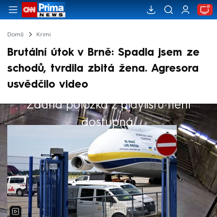
Domů
Krimi
Brutální útok v Brně: Spadla jsem ze
schodů, tvrdila zbitá žena. Agresora
usvědčilo video
Žádná položka z playlistu není
Výběr redakce
dostupná.