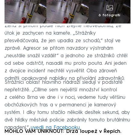
6 fotografií
Žena si přitom podle nich zřejmě neuvědomila, že
útok je zachycen na kameře. „Strážníky
přesvědčovala, že jen upadla ze schodů,“ stojí ve
zprávě. Agresor se přitom navzdory výstrahám
„neustále snažil vzdálit“ a jednoho ze strážníků chtěl
od sebe odstrčit, nasadili mu proto pouta. Ani jeden
z dvojice incident nechtěl vysvětlit. Oba zároveň
odmítli opakované nabídky na přivolání zdravotníků.
Strážníci oblast hlavního nádraží sledují v podstatě
nepřetržitě. „Cílíme sem největší množství kontrol
z celého Brna ve dne i v noci, vedeme tudy většinu
obchůzkových tras a v permanenci je kamerový
systém. I díky tomu stačilo několik desítek sekund, aby
dvě hlídky městské policie zabránily tomuto brutálnímu
napadení,“
uvedli na Facebooku.
MOHLO VÁM UNIKNOUT: Drzá loupež v Řepích.