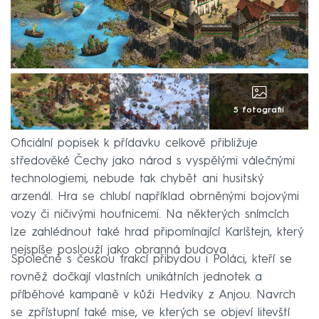
5 fotografií
Oficiální popisek k přídavku celkově přibližuje
středověké Čechy jako národ s vyspělými válečnými
technologiemi, nebude tak chybět ani husitský
arzenál. Hra se chlubí například obrněnými bojovými
vozy či ničivými houfnicemi. Na některých snímcích
lze zahlédnout také hrad připomínající Karlštejn, který
nejspíše poslouží jako obranná budova.
Společně s českou frakcí přibydou i Poláci, kteří se
rovněž dočkají vlastních unikátních jednotek a
příběhové kampaně v kůži Hedviky z Anjou. Navrch
se zpřístupní také mise, ve kterých se objeví litevští