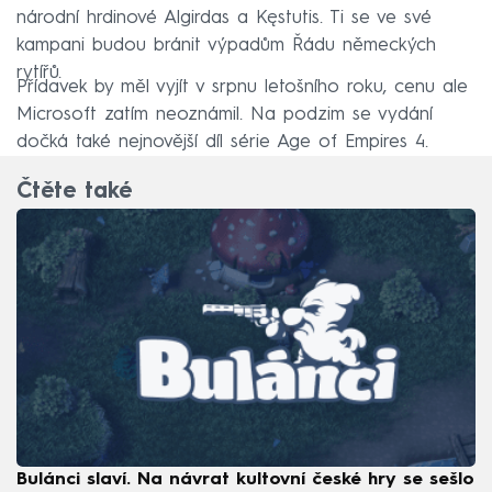
národní hrdinové Algirdas a Kęstutis. Ti se ve své
kampani budou bránit výpadům Řádu německých
rytířů.
Přídavek by měl vyjít v srpnu letošního roku, cenu ale
Microsoft zatím neoznámil. Na podzim se vydání
dočká také nejnovější díl série Age of Empires 4.
Čtěte také
Bulánci slaví. Na návrat kultovní české hry se sešlo