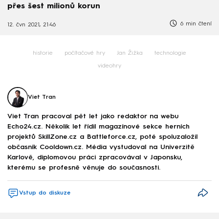
přes šest milionů korun
6 min čtení
12. čvn 2021, 21:46
historie
počítačové hry
Jan Žižka
technologie
videohry
Viet Tran
Viet Tran pracoval pět let jako redaktor na webu
Echo24.cz. Několik let řídil magazínové sekce herních
projektů SkillZone.cz a Battleforce.cz, poté spoluzaložil
občasník Cooldown.cz. Média vystudoval na Univerzitě
Karlově, diplomovou práci zpracovával v Japonsku,
kterému se profesně věnuje do současnosti.
Vstup do diskuze