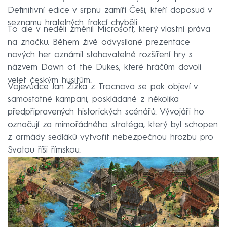
Definitivní edice v srpnu zamíří Češi, kteří doposud v
seznamu hratelných frakcí chyběli.
To ale v neděli změnil Microsoft, který vlastní práva
na značku. Během živě odvysílané prezentace
nových her oznámil stahovatelné rozšíření hry s
názvem Dawn of the Dukes, které hráčům dovolí
velet českým husitům.
Vojevůdce Jan Žižka z Trocnova se pak objeví v
samostatné kampani, poskládané z několika
předpřipravených historických scénářů. Vývojáři ho
označují za mimořádného stratéga, který byl schopen
z armády sedláků vytvořit nebezpečnou hrozbu pro
Svatou říši římskou.