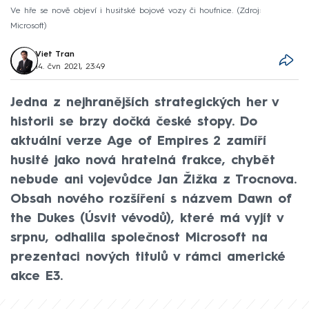
Ve hře se nově objeví i husitské bojové vozy či houfnice.
Zdroj:
Microsoft
Viet Tran
14. čvn 2021, 23:49
Jedna z nejhranějších strategických her v
historii se brzy dočká české stopy. Do
aktuální verze Age of Empires 2 zamíří
husité jako nová hratelná frakce, chybět
nebude ani vojevůdce Jan Žižka z Trocnova.
Obsah nového rozšíření s názvem Dawn of
the Dukes (Úsvit vévodů), které má vyjít v
srpnu, odhalila společnost Microsoft na
prezentaci nových titulů v rámci americké
akce E3.