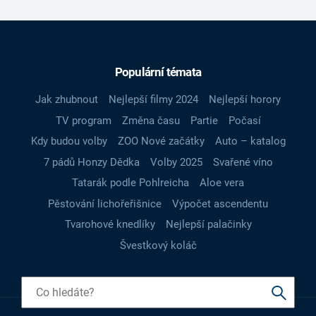
Populární témata
Jak zhubnout
Nejlepší filmy 2024
Nejlepší horory
TV program
Změna času
Partie
Počasí
Kdy budou volby
ZOO Nové začátky
Auto – katalog
7 pádů Honzy Dědka
Volby 2025
Svařené víno
Tatarák podle Pohlreicha
Aloe vera
Pěstování lichořeřišnice
Výpočet ascendentu
Tvarohové knedlíky
Nejlepší palačinky
Švestkový koláč