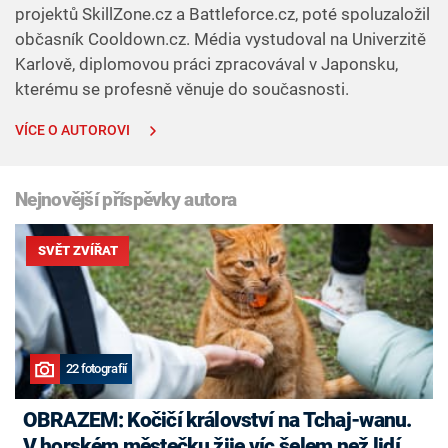
projektů SkillZone.cz a Battleforce.cz, poté spoluzaložil
občasník Cooldown.cz. Média vystudoval na Univerzitě
Karlově, diplomovou práci zpracovával v Japonsku,
kterému se profesně věnuje do současnosti.
VÍCE O AUTOROVI
Nejnovější příspěvky autora
SVĚT ZVÍŘAT
22 fotografií
OBRAZEM: Kočičí království na Tchaj-wanu.
V horském městečku žije víc šelem než lidí