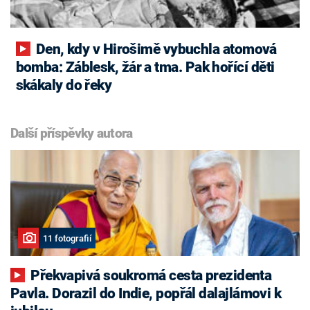
Den, kdy v Hirošimě vybuchla atomová
bomba: Záblesk, žár a tma. Pak hořící děti
skákaly do řeky
Další příspěvky autora
11 fotografií
Překvapivá soukromá cesta prezidenta
Pavla. Dorazil do Indie, popřál dalajlámovi k