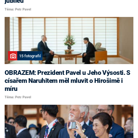
jubileu
Téma: Petr Pavel
15 fotografií
OBRAZEM: Prezident Pavel u Jeho Výsosti. S
císařem Naruhitem měl mluvit o Hirošimě i
míru
Téma: Petr Pavel