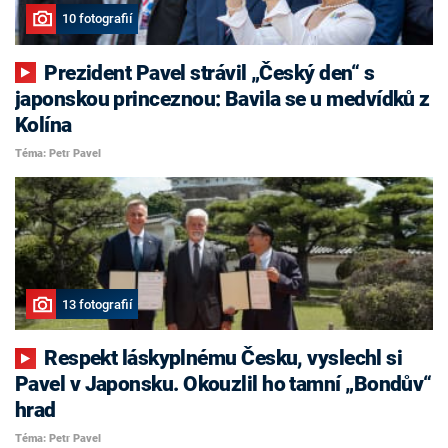
10 fotografií
Prezident Pavel strávil „Český den“ s
japonskou princeznou: Bavila se u medvídků z
Kolína
Téma: Petr Pavel
13 fotografií
Respekt láskyplnému Česku, vyslechl si
Pavel v Japonsku. Okouzlil ho tamní „Bondův“
hrad
Téma: Petr Pavel