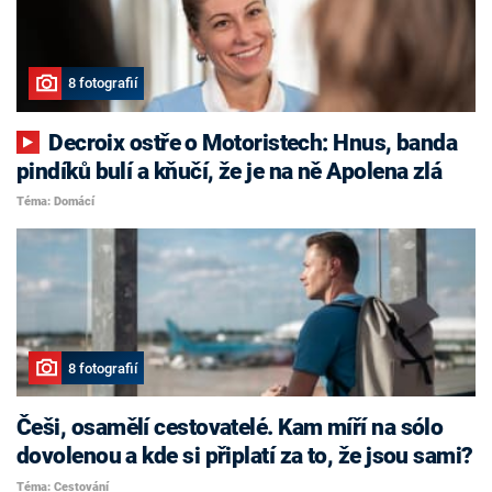
8 fotografií
Decroix ostře o Motoristech: Hnus, banda
pindíků bulí a kňučí, že je na ně Apolena zlá
Téma: Domácí
8 fotografií
Češi, osamělí cestovatelé. Kam míří na sólo
dovolenou a kde si připlatí za to, že jsou sami?
Téma: Cestování