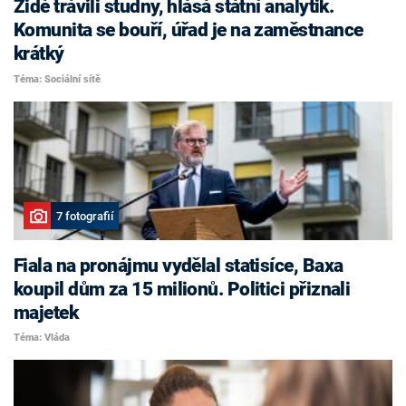
Židé trávili studny, hlásá státní analytik.
Komunita se bouří, úřad je na zaměstnance
krátký
Téma: Sociální sítě
7 fotografií
Fiala na pronájmu vydělal statisíce, Baxa
koupil dům za 15 milionů. Politici přiznali
majetek
Téma: Vláda