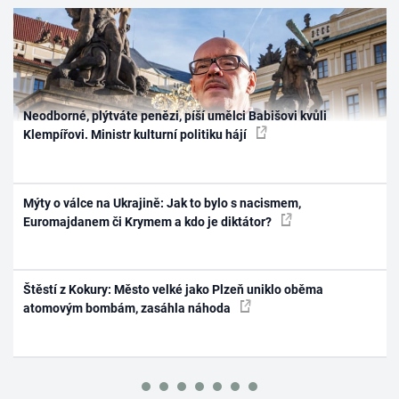
Neodborné, plýtváte penězi, píší umělci Babišovi kvůli
Klempířovi. Ministr kulturní politiku hájí
Mýty o válce na Ukrajině: Jak to bylo s nacismem,
Euromajdanem či Krymem a kdo je diktátor?
Štěstí z Kokury: Město velké jako Plzeň uniklo oběma
atomovým bombám, zasáhla náhoda