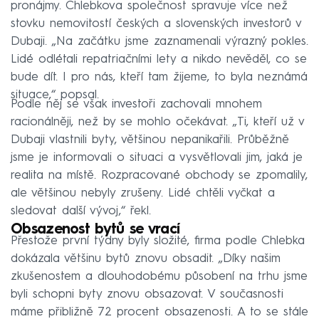
pronájmy. Chlebkova společnost spravuje více než
stovku nemovitostí českých a slovenských investorů v
Dubaji. „Na začátku jsme zaznamenali výrazný pokles.
Lidé odlétali repatriačními lety a nikdo nevěděl, co se
bude dít. I pro nás, kteří tam žijeme, to byla neznámá
situace,“ popsal.
Podle něj se však investoři zachovali mnohem
racionálněji, než by se mohlo očekávat. „Ti, kteří už v
Dubaji vlastnili byty, většinou nepanikařili. Průběžně
jsme je informovali o situaci a vysvětlovali jim, jaká je
realita na místě. Rozpracované obchody se zpomalily,
ale většinou nebyly zrušeny. Lidé chtěli vyčkat a
sledovat další vývoj,“ řekl.
Obsazenost bytů se vrací
Přestože první týdny byly složité, firma podle Chlebka
dokázala většinu bytů znovu obsadit. „Díky našim
zkušenostem a dlouhodobému působení na trhu jsme
byli schopni byty znovu obsazovat. V současnosti
máme přibližně 72 procent obsazenosti. A to se stále