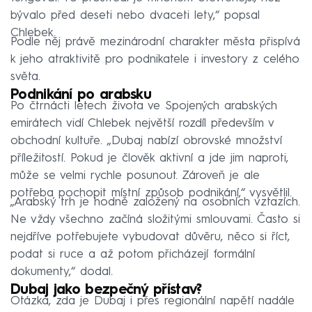
bývalo před deseti nebo dvaceti lety,“ popsal
Chlebek.
Podle něj právě mezinárodní charakter města přispívá
k jeho atraktivitě pro podnikatele i investory z celého
světa.
Podnikání po arabsku
Po čtrnácti letech života ve Spojených arabských
emirátech vidí Chlebek největší rozdíl především v
obchodní kultuře. „Dubaj nabízí obrovské množství
příležitostí. Pokud je člověk aktivní a jde jim naproti,
může se velmi rychle posunout. Zároveň je ale
potřeba pochopit místní způsob podnikání,“ vysvětlil.
„Arabský trh je hodně založený na osobních vztazích.
Ne vždy všechno začíná složitými smlouvami. Často si
nejdříve potřebujete vybudovat důvěru, něco si říct,
podat si ruce a až potom přicházejí formální
dokumenty,“ dodal.
Dubaj jako bezpečný přístav?
Otázka, zda je Dubaj i přes regionální napětí nadále