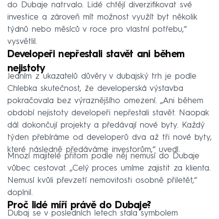
do Dubaje natrvalo. Lidé chtějí diverzifikovat své
investice a zároveň mít možnost využít byt několik
týdnů nebo měsíců v roce pro vlastní potřebu,“
vysvětlil.
Developeři nepřestali stavět ani během
nejistoty
Jedním z ukazatelů důvěry v dubajský trh je podle
Chlebka skutečnost, že developerská výstavba
pokračovala bez výraznějšího omezení. „Ani během
období nejistoty developeři nepřestali stavět. Naopak
dál dokončují projekty a předávají nové byty. Každý
týden přebíráme od developerů dva až tři nové byty,
které následně předáváme investorům,“ uvedl.
Mnozí majitelé přitom podle něj nemusí do Dubaje
vůbec cestovat. „Celý proces umíme zajistit za klienta.
Nemusí kvůli převzetí nemovitosti osobně přiletět,“
doplnil.
Proč lidé míří právě do Dubaje?
Dubaj se v posledních letech stala symbolem