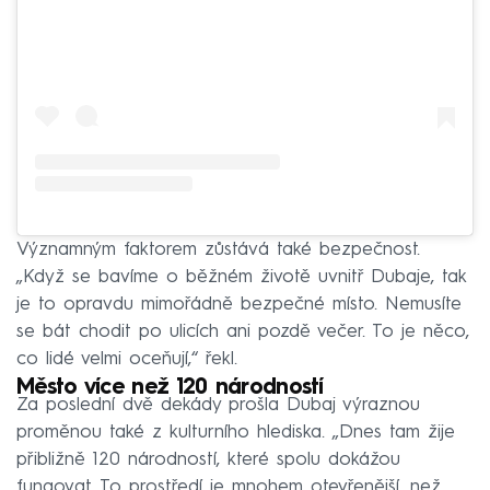
Významným faktorem zůstává také bezpečnost.
„Když se bavíme o běžném životě uvnitř Dubaje, tak
je to opravdu mimořádně bezpečné místo. Nemusíte
se bát chodit po ulicích ani pozdě večer. To je něco,
co lidé velmi oceňují,“ řekl.
Město více než 120 národností
Za poslední dvě dekády prošla Dubaj výraznou
proměnou také z kulturního hlediska. „Dnes tam žije
přibližně 120 národností, které spolu dokážou
fungovat. To prostředí je mnohem otevřenější, než