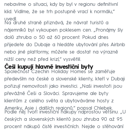
nebavíme o situaci, kdy by byl v regionu definitivní
klid. Vidíme, že se trh postupně vrací k normálu,“
uvedl.
Na druhé straně přiznává, že návrat turistů a
nájemníků byl vykoupen poklesem cen. „Pronájmy šly
dolů zhruba o 50 až 60 procent. Pokud dnes
přijedete do Dubaje a hledáte ubytování přes Airbnb
nebo jiné platformy, můžete se dostat na výrazně
nižší ceny než před krizí,“ vysvětlil.
Češi kupují hlavně investiční byty
Společnost Czechin Holiday Homes se zaměřuje
především na české a slovenské klienty, kteří v Dubaji
pořizují nemovitosti jako investici. „Naši investoři jsou
převážně Češi a Slováci. Spravujeme ale byty
klientům z celého světa a ubytováváme hosty z
Ameriky, Asie i dalších regionů,“ popsal Chlebek.
Podle něj tvoří investiční nákupy naprostou většinu. „U
českých a slovenských klientů jsou zhruba 90 až 95
procent nákupů čistě investičních. Nejde o stěhování