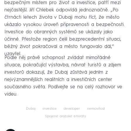
bezpečným místem pro život a investice, patří mezi
nejčastější. Jiří Chlebek odpovídá jednoznačně. „Po
čtrnácti letech života v Dubaji mohu říct, že město
ukázalo vysokou úroveň připravenosti a bezpečnosti.
Investice do obranných systémů se ukázaly jako
účinné. Přestože region čelil bezprecedentní situaci,
běžný život pokračoval a město fungovalo dál,“
uzavřel.
Podle něj právě schopnost zvládat mimořádné
situace, pokračující výstavba, návrat turistů a zájem
investorů dokazují, že Dubaj zůstává jedním z
nejvýznamnějších realitních a investičních center
současného světa. Podívejte se na celý rozhovor ve
videu.
Dubaj
investice
developer
nemovitost
Spojené arabské emiráty