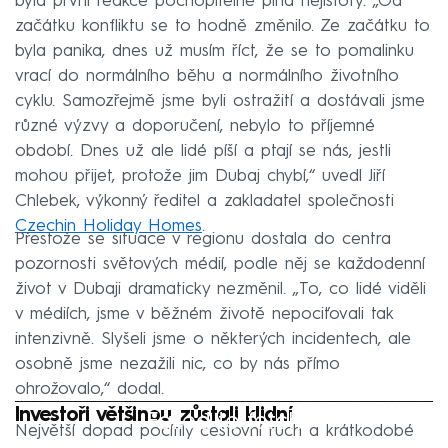
byla první reakce pochopitelně plná nejistoty. „Od
začátku konfliktu se to hodně změnilo. Ze začátku to
byla panika, dnes už musím říct, že se to pomalinku
vrací do normálního běhu a normálního životního
cyklu. Samozřejmě jsme byli ostražití a dostávali jsme
různé výzvy a doporučení, nebylo to příjemné
období. Dnes už ale lidé píší a ptají se nás, jestli
mohou přijet, protože jim Dubaj chybí,“ uvedl Jiří
Chlebek, výkonný ředitel a zakladatel společnosti
Czechin Holiday Homes
.
Přestože se situace v regionu dostala do centra
pozornosti světových médií, podle něj se každodenní
život v Dubaji dramaticky nezměnil. „To, co lidé viděli
v médiích, jsme v běžném životě nepociťovali tak
intenzivně. Slyšeli jsme o některých incidentech, ale
osobně jsme nezažili nic, co by nás přímo
ohrožovalo,“ dodal.
Investoři většinou zůstali klidní
Failed to fetch
Největší dopad pocítily cestovní ruch a krátkodobé