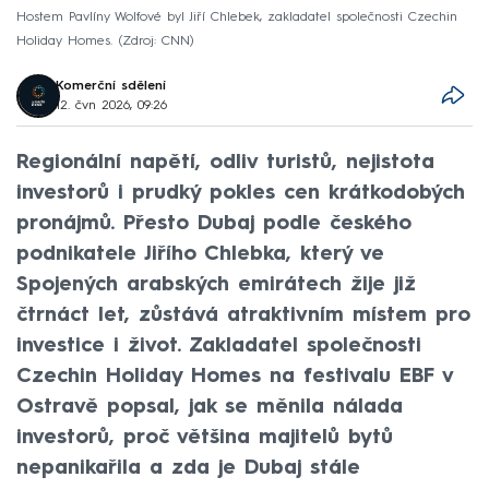
Hostem Pavlíny Wolfové byl Jiří Chlebek, zakladatel společnosti Czechin
Holiday Homes.
Zdroj: CNN
Komerční sdělení
12. čvn 2026, 09:26
Regionální napětí, odliv turistů, nejistota
investorů i prudký pokles cen krátkodobých
pronájmů. Přesto Dubaj podle českého
podnikatele Jiřího Chlebka, který ve
Spojených arabských emirátech žije již
čtrnáct let, zůstává atraktivním místem pro
investice i život. Zakladatel společnosti
Czechin Holiday Homes na festivalu EBF v
Ostravě popsal, jak se měnila nálada
investorů, proč většina majitelů bytů
nepanikařila a zda je Dubaj stále