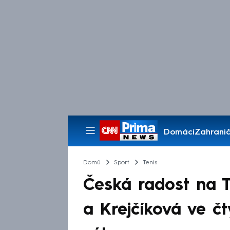
Domácí
Zahranič
Pořady
Domů
Sport
Tenis
Česká radost na Tu
a Krejčíková ve č