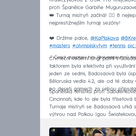
Krawczykovou z USA. Pro Krejčíkovo
proti Španělce Garbiňe Muguruzaové
👑 Turnaj mistryň začíná! 👉🏻 8 nejle
nejprestižnejším turnaji sezóny!
❤️ Držíme palce,
@KaPliskova
@BKre
#masters
#olympijskytym
#tennis
pic
— Český olympijský tým (@olympijskytym)
No
Čtvrteční večerní singl patřil v Guad
faktorem byla efektivita při využívá
jeden ze sedmi, Badosaová byla úspě
Běloruska vedla 4:2, ale od té doby 
po deseti gamech za sebou připsala 
Španělská tenistka proti Sabalenkov
Cincinnati, kde to ale byla třísetová
Turnaje mistryň se Badosaová utká s 
výhrou nad Polkou Igou Šwiatekovou