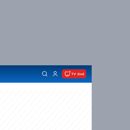
TV živě