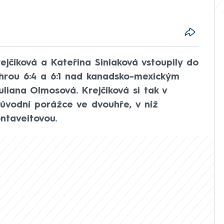
jčíková a Kateřina Siniaková vstoupily do
ýhrou 6:4 a 6:1 nad kanadsko-mexickým
iana Olmosová. Krejčíková si tak v
 úvodní porážce ve dvouhře, v níž
ntaveitovou.