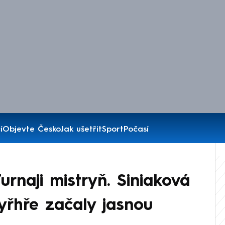
í
Objevte Česko
Jak ušetřit
Sport
Počasí
rnaji mistryň. Siniaková
tyřhře začaly jasnou