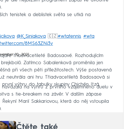
u je ale nejbližším programem zápas ve dvouhře
.
pších tenistek a deblistek světa se utká na
jcikova
@K_Siniakova
🇨🇿
#wtatennis
#wta
.twitter.com/8MS63ZNj3v
vember 10, 2021
alajaře třiadvacetileté Badosaové. Rozhodujícím
ní brejkbolů. Zatímco Sabalenková proměnila jen
šná při všech pěti příležitostech. Výše postavená
už neuhrála ani hru. Třiadvacetiletá Badosaová si
první výhru do tabulky skupiny Chichén Itzá.
é navázala na výhru z prvního vzájemného duelu v
 bitva s tie-breakem na závěr. V dalším zápase
Řekyní Marií Sakkariovou, která do něj vstoupila
.
Čtěte také