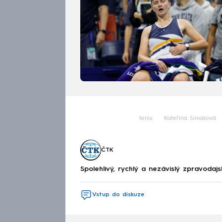
tenis
Kateřina Siniaková
ČTK
Spolehlivý, rychlý a nezávislý zpravodajs
Vstup do diskuze