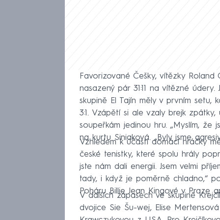
Favorizované Češky, vítězky Roland Ga
nasazený pár 31:11 na vítězné údery.
skupině El Tajín měly v prvním setu, 
3:1. Vzápětí si ale vzaly brejk zpátky
soupeřkám jedinou hru. „Myslím, že j
na kurtu Siniaková. „Byly jsme agresivn
Vzhledem k účasti domácí hráčky měl
české tenistky, které spolu hrály pop
jste nám dali energii. Jsem velmi příj
tady, i když je poměrně chladno,“ poc
Poháru Billie Jean Kingové v Praze a
V dalších zápasech ve skupině Krejčí
dvojice Sie Šu-wej, Elise Mertensov