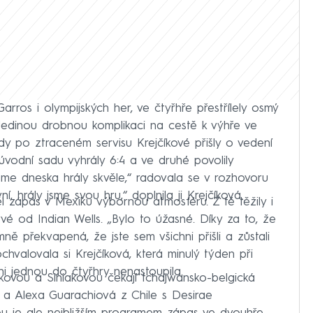
rros i olympijských her, ve čtyřhře přestřílely osmý
 Jedinou drobnou komplikaci na cestě k výhře ve
kdy po ztraceném servisu Krejčíkové přišly o vedení
, úvodní sadu vyhrály 6:4 a ve druhé povolily
sme dneska hrály skvěle,“ radovala se v rozhovoru
í, hrály jsme svou hru,“ doplnila ji Krejčíková.
 zápas v Mexiku výbornou atmosféru. Z té těžily i
rvé od Indian Wells. „Bylo to úžasné. Díky za to, že
emně překvapená, že jste sem všichni přišli a zůstali
hvalovala si Krejčíková, která minulý týden při
ni jednou do čtyřhry nenastoupila.
kovou a Siniakovou čekají tchajwansko-belgická
á a Alexa Guarachiová z Chile s Desirae