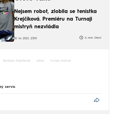
Nejsem robot, zlobila se tenistka
Krejčíková. Premiéru na Turnaji
mistryň nezvládla
6 min čtení
10. lis 2021, 23:01
Barbora Krejčíková
výhra
Turnaj mistryň
ký servis.