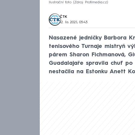
Ilustrační foto
Zdroj: Profimedia.cz
ČTK
12. lis 2021, 05:43
Nasazené jedničky Barbora Kre
tenisového Turnaje mistryň v
párem Sharon Fichmanová, Giul
Guadalajaře spravila chuť po
nestačila na Estonku Anett Ko