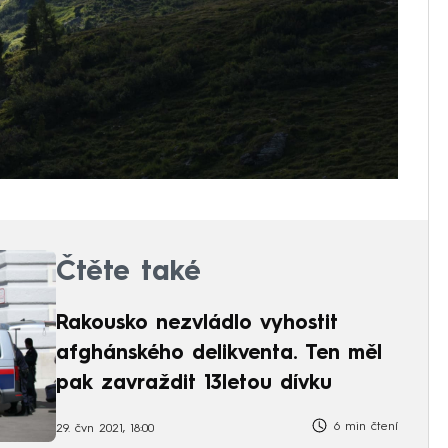
Čtěte také
Rakousko nezvládlo vyhostit
afghánského delikventa. Ten měl
pak zavraždit 13letou dívku
6 min čtení
29. čvn 2021, 18:00