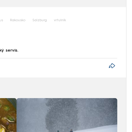
us
Rakousko
Salzburg
vrtulník
ký servis.