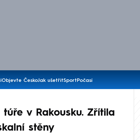
í
Objevte Česko
Jak ušetřit
Sport
Počasí
túře v Rakousku. Zřítila
kalní stěny