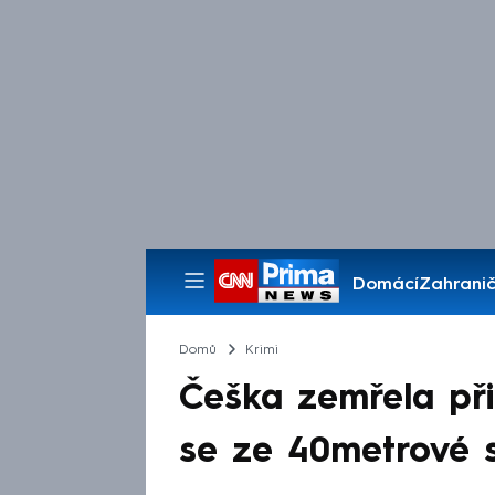
Domácí
Zahranič
Pořady
Domů
Krimi
Češka zemřela při 
se ze 40metrové s