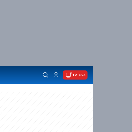
TV živě