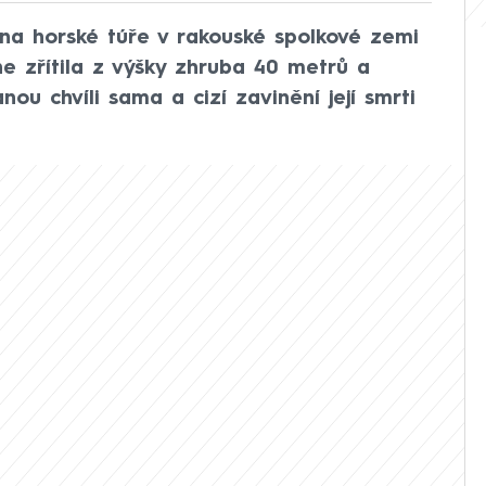
na horské túře v rakouské spolkové zemi
e zřítila z výšky zhruba 40 metrů a
ou chvíli sama a cizí zavinění její smrti