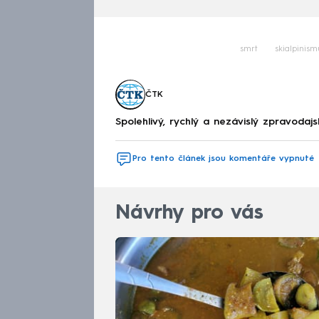
smrt
skialpinism
ČTK
Spolehlivý, rychlý a nezávislý zpravodajs
Pro tento článek jsou komentáře vypnuté
Návrhy pro vás