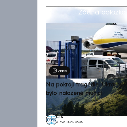
Žádná položka z
Výběr redakce
Video
Na pokraji tragédie: Ukrajinsk
bylo naložené municí
ČTK
6. čvc 2021, 06:04