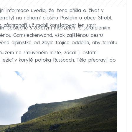
ní informace uvedla, že žena přišla o život v
(ferraty) na náhorní plošinu Postalm u obce Strobl.
 a záchranáři už mohli konstatovat jen smrt.
talm společně s 63letým manželem a spřáteleným
stěnou Gamsleckenwand, však zajištěnou cestu
ná alpinistka od zbylé trojice oddělila, aby ferratu
.
užem na smluveném místě, začali ji ostatní
ě ležící v korytě potoka Russbach. Tělo přepravil do