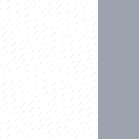
ideo
kat migranty do Česka? Sami by odešli, tvrdí exp
ické sebevraždě