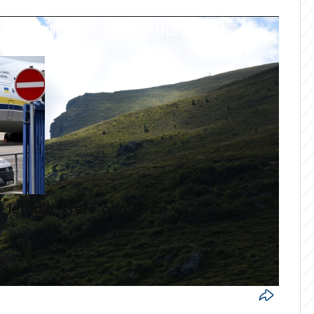
 playlistu není dostupná.
V
é letadlo, které ohrožoval v Lipsku dron,
Přilá
polit