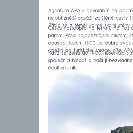
Agentura APA s odvoláním na policej
nejobtížnější pasáži zajištěné cesty 
Zřítila se z téměř kolmé skalní stěny
Češka nastoupila na ferratu na Pos
párem. Před nejobtížnějším místem, 
opustila. Kolem 13:00 se dobře vybave
obešla po turistické stezce, píše APA
Když se žena do 14:00 nesetkala s m
společníci hledat a našli ji bezvládn
údolí vrtulník.