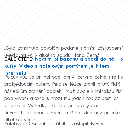
„Bylo zamítnuto odvolání podané státním zástupcem,“
uvedla mluvčí krajského soudu Hana Černá.
DÁLE ČTĚTE:
Nevšiml si bazénu a spadl do něj i s
kufry. Video s hotelovým portýrem je hitem
internetu
Pelcův vůz se při nehodě loni 4. června čelně střetl s
protijedoucím autem. Pelc se těžce zranil, druhý řidič
následkům zranění podlehl. Muž podle kriminalistů řídil
pod vlivem alkoholu, hrozil mu jeden rok až šest let
ve vězení. Výsledky expertiz prokázaly podle
dřívějších informací serveru u Pelce více než promile
alkoholu v krvi.
Žalobkyně Okresního státního zastupitelství v