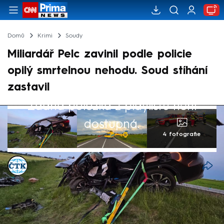
Domů
Krimi
Soudy
Miliardář Pelc zavinil podle policie
opilý smrtelnou nehodu. Soud stíhání
zastavil
Žádná položka z playlistu není
dostupná.
4 fotografie
ČTK
Akt. 29. kvě 2026, 14:45
• 29. kvě 2026, 14:31
Krajský soud v Praze definitivně zastavil
trestní stíhání někdejšího předsedy