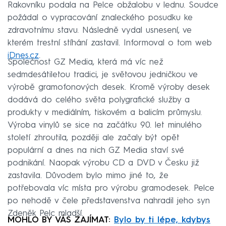
Rakovníku podala na Pelce obžalobu v lednu. Soudce
požádal o vypracování znaleckého posudku ke
zdravotnímu stavu. Následně vydal usnesení, ve
kterém trestní stíhání zastavil. Informoval o tom web
iDnes.cz
.
Společnost GZ Media, která má víc než
sedmdesátiletou tradici, je světovou jedničkou ve
výrobě gramofonových desek. Kromě výroby desek
dodává do celého světa polygrafické služby a
produkty v mediálním, tiskovém a balicím průmyslu.
Výroba vinylů se sice na začátku 90. let minulého
století zhroutila, později ale začaly být opět
populární a dnes na nich GZ Media staví své
podnikání. Naopak výrobu CD a DVD v Česku již
zastavila. Důvodem bylo mimo jiné to, že
potřebovala víc místa pro výrobu gramodesek. Pelce
po nehodě v čele představenstva nahradil jeho syn
Zdeněk Pelc mladší.
MOHLO BY VÁS ZAJÍMAT:
Bylo by ti lépe, kdybys