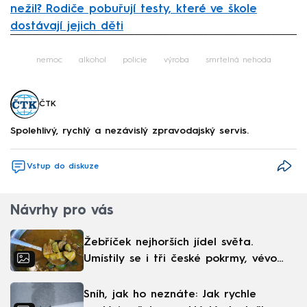
nežil? Rodiče pobuřují testy, které ve škole
dostávají jejich děti
Failed to fetch
nemoc
alkohol
policie
výroba
smrtelná nehoda
ČTK
Spolehlivý, rychlý a nezávislý zpravodajský servis.
Vstup do diskuze
Návrhy pro vás
Žebříček nejhorších jídel světa.
Umístily se i tři české pokrmy, vévodí
skandinávská kuchyně
Sníh, jak ho neznáte: Jak rychle