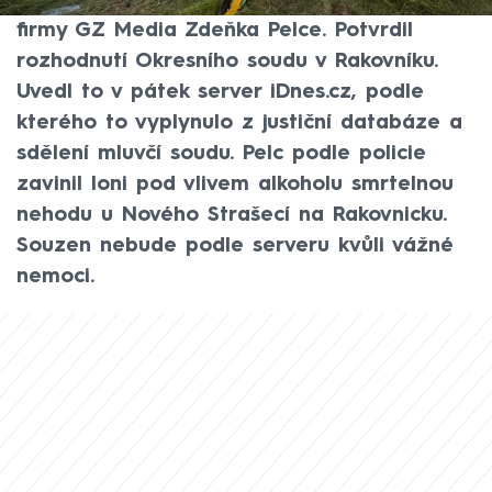
představenstva loděnické gramofonové
firmy GZ Media Zdeňka Pelce. Potvrdil
rozhodnutí Okresního soudu v Rakovníku.
Uvedl to v pátek server iDnes.cz, podle
kterého to vyplynulo z justiční databáze a
sdělení mluvčí soudu. Pelc podle policie
zavinil loni pod vlivem alkoholu smrtelnou
nehodu u Nového Strašecí na Rakovnicku.
Souzen nebude podle serveru kvůli vážné
nemoci.