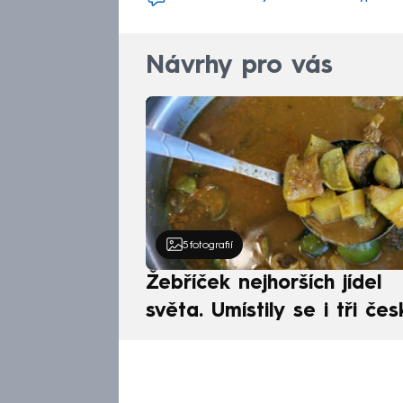
Návrhy pro vás
5
fotografií
Žebříček nejhorších jídel
světa. Umístily se i tři čes
pokrmy, vévodí skandináv
kuchyně