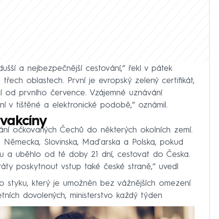
ušší a nejbezpečnější cestování,“ řekl v pátek
řech oblastech. První je evropský zelený certifikát,
í od prvního července. Vzájemné uznávání
ní v tištěné a elektronické podobě,“ oznámil.
vakcíny
vání očkovaných Čechů do některých okolních zemí.
é Německa, Slovinska, Maďarska a Polska, pokud
u a uběhlo od té doby 21 dní, cestovat do Česka.
áty poskytnout vstup také české straně,“ uvedl
ího styku, který je umožněn bez vážnějších omezení
tních dovolených, ministerstvo každý týden