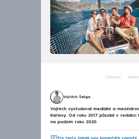
turismus
korona
Vojtěch Šeliga
Vojtěch vystudoval mediální a mezinárodní
Karlovy. Od roku 2017 působil v redakc
na podzim roku 2020.
Pro tento článek jsou komentáře vypnuté