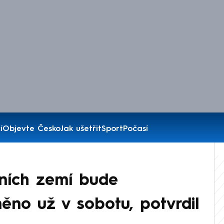
í
Objevte Česko
Jak ušetřit
Sport
Počasí
lních zemí bude
no už v sobotu, potvrdil