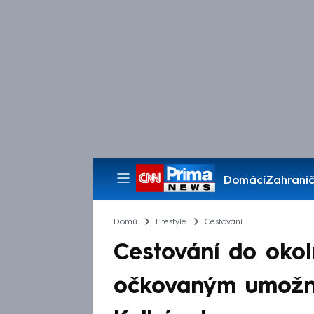
Domácí
Zahranič
Pořady
Domů
Lifestyle
Cestování
Cestování do oko
očkovaným umožně