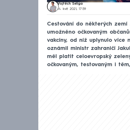
Vojtěch Šeliga
14. kvě 2021, 17:59
Cestování do některých zemí 
umožněno očkovaným občanům,
vakcíny, od níž uplynulo více 
oznámil ministr zahraničí Jak
měl platit celoevropský zelen
očkovaným, testovaným i těm, 