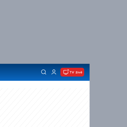
TV živě