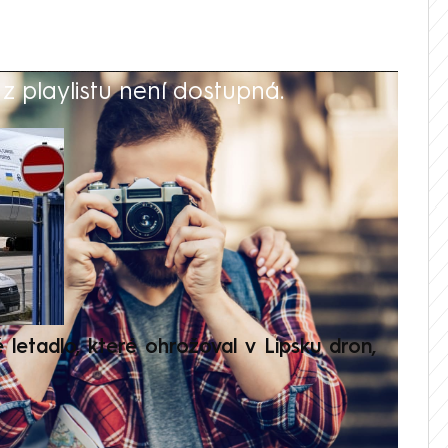
 playlistu není dostupná.
V
é letadlo, které ohrožoval v Lipsku dron,
Přilá
polit