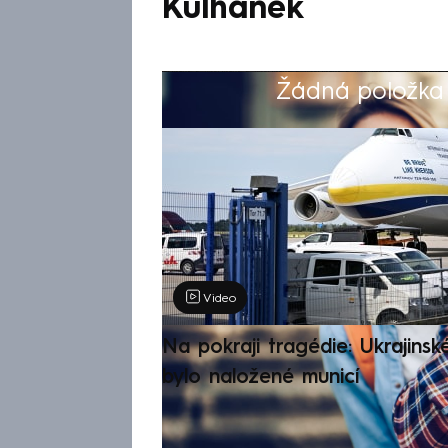
Kulhánek
Žádná položka z
Výběr redakce
Video
Na pokraji tragédie: Ukrajinsk
bylo naložené municí