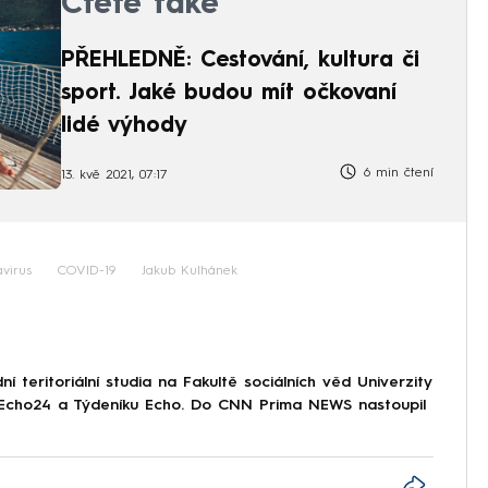
Čtěte také
PŘEHLEDNĚ: Cestování, kultura či
sport. Jaké budou mít očkovaní
lidé výhody
6 min čtení
13. kvě 2021, 07:17
virus
COVID-19
Jakub Kulhánek
 teritoriální studia na Fakultě sociálních věd Univerzity
i Echo24 a Týdeníku Echo. Do CNN Prima NEWS nastoupil