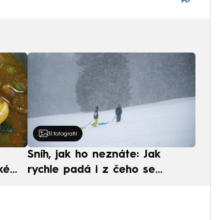
31
fotografií
Sníh, jak ho neznáte: Jak
ké
rychle padá i z čeho se
ská
skládá. A vločky nejsou bílé