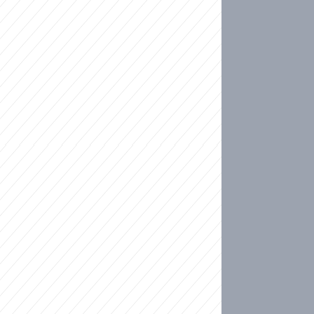
ideo
kat migranty do Česka? Sami by odešli, tvrdí exp
ické sebevraždě