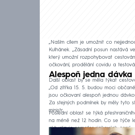
„Naším cílem je umožnit co nejjednod
Kulhánek. „Zásadní posun nastává ve t
který umožní rozpohybovat cestován
očkování, prodělání covidu a testová
Alespoň jedna dávka 
Další oblast by se měla týkat cesto
„Od zítřka 15. 5. budou moci občan
jsou očkovaní alespoň jednou dávko
Za stejných podmínek by měly tyto st
ministr.
Poslední oblast se týká přeshraničn
na méně než 12 hodin. Co se týče le
aktualizuje semafor rizikových zemí.