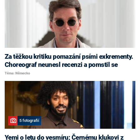
Za těžkou kritiku pomazání psími exkrementy.
Choreograf neunesl recenzi a pomstil se
Téma: Německo
5 fotografií
Yemi o letu do vesmíru: Černému klukovi z