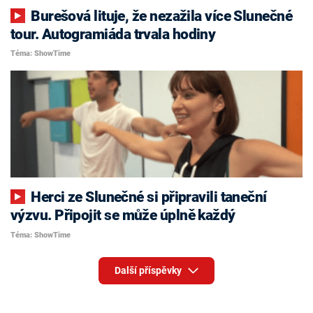
Burešová lituje, že nezažila více Slunečné
tour. Autogramiáda trvala hodiny
Téma: ShowTime
Herci ze Slunečné si připravili taneční
výzvu. Připojit se může úplně každý
Téma: ShowTime
Další příspěvky