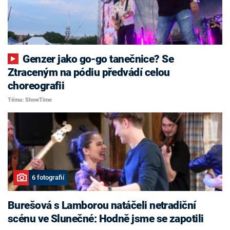
Genzer jako go-go tanečnice? Se
Ztraceným na pódiu předvádí celou
choreografii
Téma: ShowTime
6 fotografií
Burešová s Lamborou natáčeli netradiční
scénu ve Slunečné: Hodně jsme se zapotili