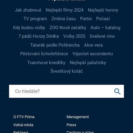
Jak zhubnout
Nejlepší filmy 2024
Nejlepší horory
TV program
Změna času
Partie
Počasí
Kdy budou volby
ZOO Nové začátky
Auto – katalog
7 pádů Honzy Dědka
Volby 2025
Svařené víno
Tatarák podle Pohlreicha
Aloe vera
Pěstování lichořeřišnice
Výpočet ascendentu
Tvarohové knedlíky
Nejlepší palačinky
Švestkový koláč
O FTV Prima
Management
Volná místa
Press
Reklama
Castingy a výzvy