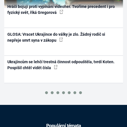
Hráči bojují proti vypínání videoher. Tvoříme precedent i pro
fyzický svět, říká Gregorová
GLOSA: Vracet Ukrajince do války je zlo. Žádný rodič si
nepřeje smrt syna v zákopu
Ukrajincům se lehčí trestná činnost odpouštěla, tvrdí Koten.
Pospíšil chtěl vidět čísla
Populární témata