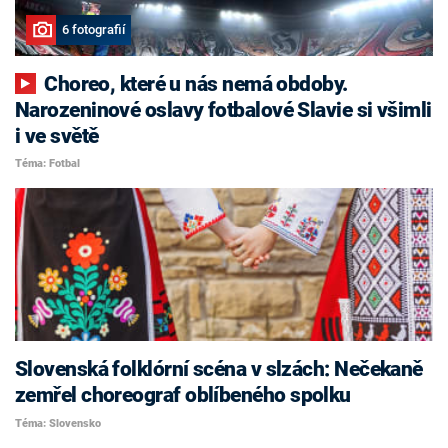
6 fotografií
Choreo, které u nás nemá obdoby.
Narozeninové oslavy fotbalové Slavie si všimli
i ve světě
Téma: Fotbal
Slovenská folklórní scéna v slzách: Nečekaně
zemřel choreograf oblíbeného spolku
Téma: Slovensko