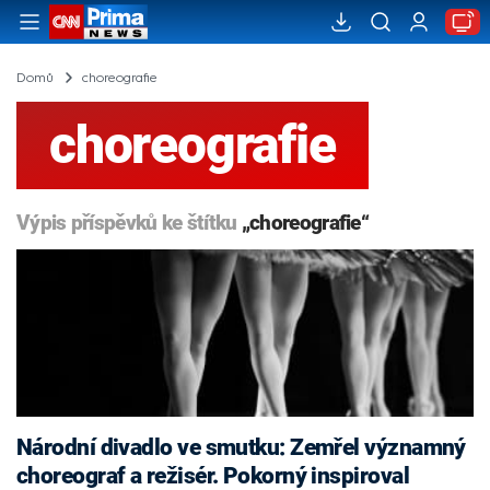
Domů
choreografie
choreografie
Výpis příspěvků ke štítku
„choreografie“
Národní divadlo ve smutku: Zemřel významný
choreograf a režisér. Pokorný inspiroval