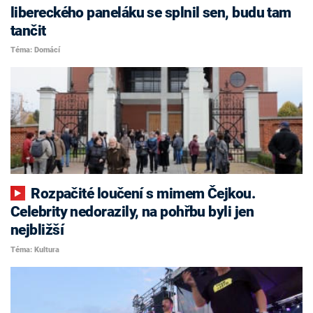
libereckého paneláku se splnil sen, budu tam
tančit
Téma: Domácí
Rozpačité loučení s mimem Čejkou.
Celebrity nedorazily, na pohřbu byli jen
nejbližší
Téma: Kultura