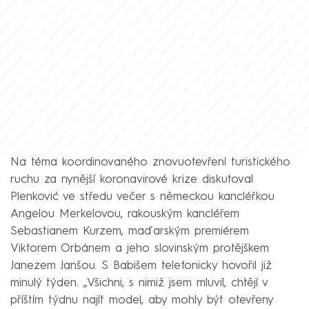
Na téma koordinovaného znovuotevření turistického
ruchu za nynější koronavirové krize diskutoval
Plenković ve středu večer s německou kancléřkou
Angelou Merkelovou, rakouským kancléřem
Sebastianem Kurzem, maďarským premiérem
Viktorem Orbánem a jeho slovinským protějškem
Janezem Janšou. S Babišem telefonicky hovořil již
minulý týden. „Všichni, s nimiž jsem mluvil, chtějí v
příštím týdnu najít model, aby mohly být otevřeny