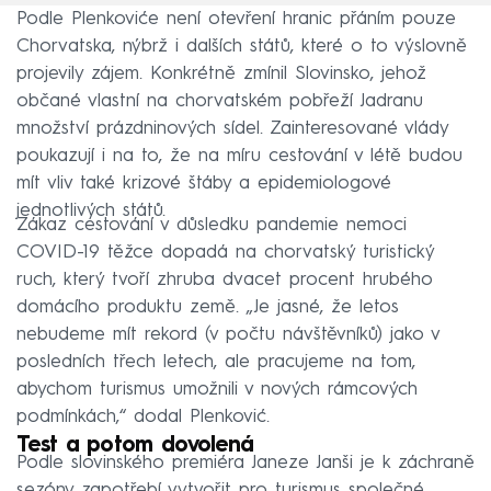
Podle Plenkoviće není otevření hranic přáním pouze
Chorvatska, nýbrž i dalších států, které o to výslovně
projevily zájem. Konkrétně zmínil Slovinsko, jehož
občané vlastní na chorvatském pobřeží Jadranu
množství prázdninových sídel. Zainteresované vlády
poukazují i na to, že na míru cestování v létě budou
mít vliv také krizové štáby a epidemiologové
jednotlivých států.
Zákaz cestování v důsledku pandemie nemoci
COVID-19 těžce dopadá na chorvatský turistický
ruch, který tvoří zhruba dvacet procent hrubého
domácího produktu země. „Je jasné, že letos
nebudeme mít rekord (v počtu návštěvníků) jako v
posledních třech letech, ale pracujeme na tom,
abychom turismus umožnili v nových rámcových
podmínkách,“ dodal Plenković.
Test a potom dovolená
Podle slovinského premiéra Janeze Janši je k záchraně
sezóny zapotřebí vytvořit pro turismus společné