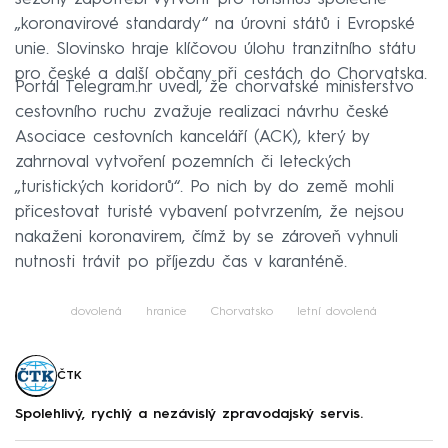
„koronavirové standardy“ na úrovni států i Evropské
unie. Slovinsko hraje klíčovou úlohu tranzitního státu
pro české a další občany při cestách do Chorvatska.
Portál Telegram.hr uvedl, že chorvatské ministerstvo
cestovního ruchu zvažuje realizaci návrhu české
Asociace cestovních kanceláří (ACK), který by
zahrnoval vytvoření pozemních či leteckých
„turistických koridorů“. Po nich by do země mohli
přicestovat turisté vybavení potvrzením, že nejsou
nakaženi koronavirem, čímž by se zároveň vyhnuli
nutnosti trávit po příjezdu čas v karanténě.
dovolená
hranice
Chorvatsko
letní dovolená
ČTK
Spolehlivý, rychlý a nezávislý zpravodajský servis.