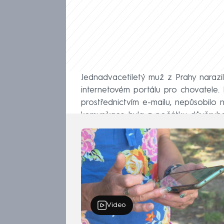
Jednadvacetiletý muž z Prahy narazil
internetovém portálu pro chovatele.
prostřednictvím e-mailu, nepůsobilo n
komunikace byla z počátku důvěryho
Video