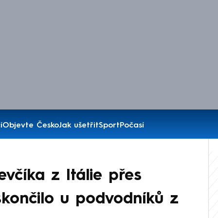
í
Objevte Česko
Jak ušetřit
Sport
Počasí
evčíka z Itálie přes
c skončilo u podvodníků z