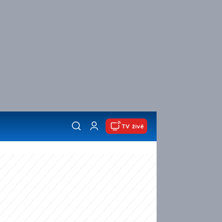
TV živě