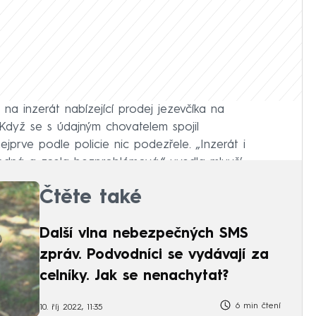
 na inzerát nabízející prodej jezevčíka na
 Když se s údajným chovatelem spojil
ejprve podle policie nic podezřele. „Inzerát i
dná a zcela bezproblémová,“ uvedla mluvčí.
Čtěte také
Další vlna nebezpečných SMS
zpráv. Podvodníci se vydávají za
celníky. Jak se nenachytat?
6 min čtení
10. říj 2022, 11:35