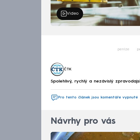
Video
peníze
p
ČTK
Spolehlivý, rychlý a nezávislý zpravodajs
Pro tento článek jsou komentáře vypnuté
Návrhy pro vás