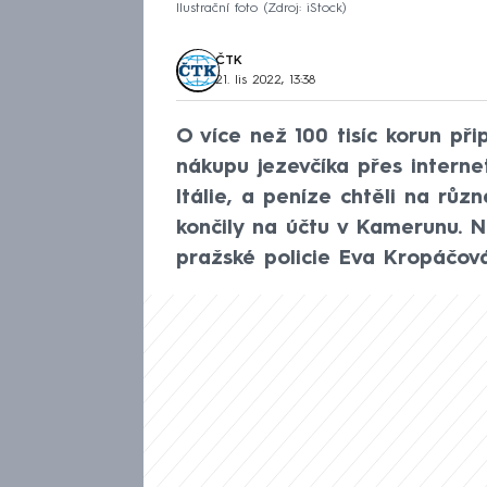
Ilustrační foto
Zdroj: iStock
ČTK
21. lis 2022, 13:38
O více než 100 tisíc korun při
nákupu jezevčíka přes interne
Itálie, a peníze chtěli na růz
končily na účtu v Kamerunu. 
pražské policie Eva Kropáčová