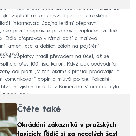
hov v Itálii a pes bude doručen letecky. Peníze za
jící zaplatit až při převzetí psa na pražském
krát informovala údajná letištní přepravní
 „Jako první přepravce požadoval zaplacení vratné
x. Dále přepravce v rámci další e-mailové
í, krmení psa a dalších záloh na pojištění
ropáčová.
vané poplatky hradil převodem na účet, až se
šplhala přes 100 tisíc korun. Když pak podvodníci
zený dál platit. „V ten okamžik přestal prodávající a
omunikovat,“ doplnila mluvčí policie. Policisté
na blíže nezjištěném účtu v Kamerunu. V případu bylo
í z podvodu.
Čtěte také
Okrádání zákazníků v pražských
taxících: Řidič si za necelých šest