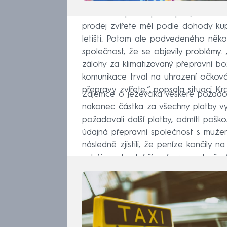
Podvodník pak kupci napsal, že má c
prodej zvířete měl podle dohody kupu
letišti. Potom ale podvedeného několi
společnost, že se objevily problémy.
zálohy za klimatizovaný přepravní bo
komunikace trval na uhrazení očkován
přepravy zvířete,“ popsala situaci K
Zájemce o jezevčíka veškeré požado
nakonec částka za všechny platby vy
požadovali další platby, odmítl poško
údajná přepravní společnost s mužem k
následně zjistili, že peníze končily 
zahájeno trestní řízení pro podezřen