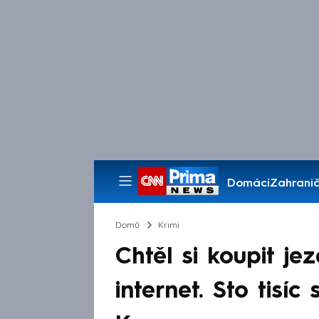
Domácí
Zahranič
Pořady
Domů
Krimi
Chtěl si koupit jez
internet. Sto tisí