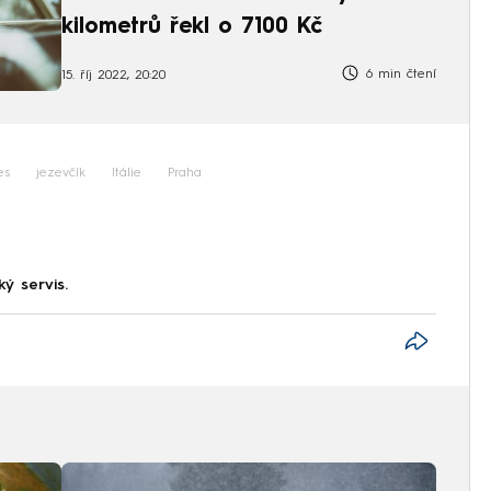
kilometrů řekl o 7100 Kč
6 min čtení
15. říj 2022, 20:20
es
jezevčík
Itálie
Praha
ký servis.