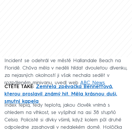
Incident se odehrál ve městě Hallandale Beach na
Floridě. Chůva měla v neděli hlídat dvouletou dívenku,
za nejasných okolností ji však nechala sedět v
rozpáleném minivanu, uvedl web
ABC News
.
ČTĚTE TAKÉ:
Zemřela zpěvačka Bennettová,
kterou proslavil známý hit. Měla krásnou duši,
smutní kapela
Index tepla, tedy teplota, jakou člověk vnímá s
ohledem na vlhkost, se vyšplhal na asi 38 stupňů
Celsia. Policisté si dívky všimli, když kolem půl druhé
odpoledne zasahovali v nedalekém domě. Holčička