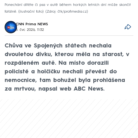
Ponechání dítěte či psa v autě během horkých letních dní může skončit
fatálně. (ilustrační foto)
Zdroj: čtk/profimedia.cz
CNN Prima NEWS
8. čvc 2026, 11:32
Chůva ve Spojených státech nechala
dvouletou dívku, kterou měla na starost, v
rozpáleném autě. Na místo dorazili
policisté a holčičku nechali převést do
nemocnice, tam bohužel byla prohlášena
za mrtvou, napsal web ABC News.