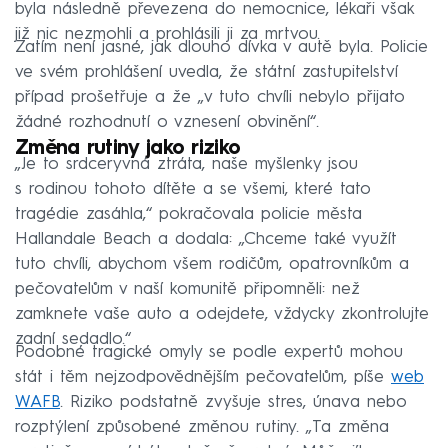
byla následně převezena do nemocnice, lékaři však
již nic nezmohli a prohlásili ji za mrtvou.
Zatím není jasné, jak dlouho dívka v autě byla. Policie
ve svém prohlášení uvedla, že státní zastupitelství
případ prošetřuje a že „v tuto chvíli nebylo přijato
žádné rozhodnutí o vznesení obvinění“.
Změna rutiny jako riziko
„Je to srdceryvná ztráta, naše myšlenky jsou
s rodinou tohoto dítěte a se všemi, které tato
tragédie zasáhla,“ pokračovala policie města
Hallandale Beach a dodala: „Chceme také využít
tuto chvíli, abychom všem rodičům, opatrovníkům a
pečovatelům v naší komunitě připomněli: než
zamknete vaše auto a odejdete, vždycky zkontrolujte
zadní sedadlo.“
Podobné tragické omyly se podle expertů mohou
stát i těm nejzodpovědnějším pečovatelům, píše
web
WAFB
. Riziko podstatně zvyšuje stres, únava nebo
rozptýlení způsobené změnou rutiny. „Ta změna