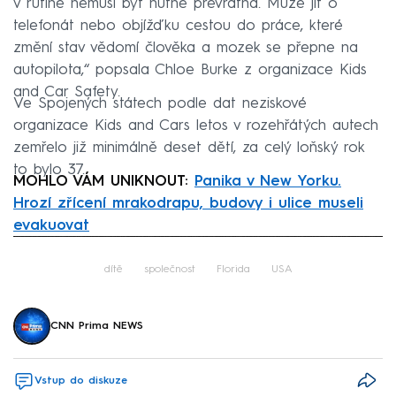
v rutině nemusí být nutně převratná. Může jít o
telefonát nebo objížďku cestou do práce, které
změní stav vědomí člověka a mozek se přepne na
autopilota,“ popsala Chloe Burke z organizace Kids
and Car Safety.
Ve Spojených státech podle dat neziskové
organizace Kids and Cars letos v rozehřátých autech
zemřelo již minimálně deset dětí, za celý loňský rok
to bylo 37.
MOHLO VÁM UNIKNOUT:
Panika v New Yorku.
Hrozí zřícení mrakodrapu, budovy i ulice museli
evakuovat
Failed to fetch
dítě
společnost
Florida
USA
CNN Prima NEWS
Vstup do diskuze