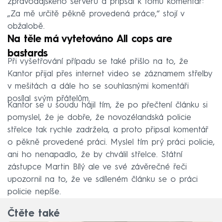
zpravodajského serveru a připsal k tomu komentář:
„Za mě určitě pěkně provedená práce,“ stojí v
obžalobě.
Na těle má vytetováno All cops are
bastards
Při vyšetřování případu se také přišlo na to, že
Kantor přijal přes internet video se záznamem střelby
v mešitách a dále ho se souhlasnými komentáři
posílal svým přátelům.
Kantor se u soudu hájil tím, že po přečtení článku si
pomyslel, že je dobře, že novozélandská policie
střelce tak rychle zadržela, a proto připsal komentář
o pěkně provedené práci. Myslel tím prý práci policie,
ani ho nenapadlo, že by chválil střelce. Státní
zástupce Martin Bílý ale ve své závěrečné řeči
upozornil na to, že ve sdíleném článku se o práci
policie nepíše.
Čtěte také