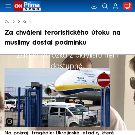
Domů
Krimi
Za chválení teroristického útoku na
muslimy dostal podmínku
Žádná položka z playlistu není
Výběr redakce
dostupná.
Na pokraji tragédie: Ukrajinské letadlo, které
P