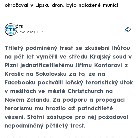
ohrožoval v Lipsku dron, bylo naložené municí
e
ČTK
8. čvc 2020, 11:13
Tříletý podmíněný trest se zkušební lhůtou
na pět let vyměřil ve středu Krajský soud v
Plzni jednatřicetiletému Jiřímu Kantorovi z
Kraslic na Sokolovsku za to, že na
Facebooku pochválil loňský teroristický útok
v mešitách ve městě Christchurch na
Novém Zélandu. Za podporu a propagaci
terorismu mu hrozilo až patnáctileté
vězení. Státní zástupce pro něj požadoval
nepodmíněný pětiletý trest.