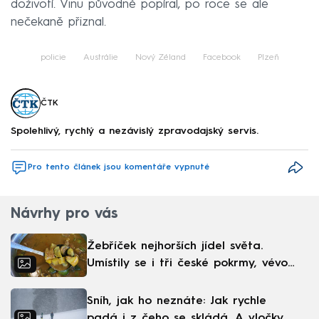
doživotí. Vinu původně popíral, po roce se ale
nečekaně přiznal.
policie
Austrálie
Nový Zéland
Facebook
Plzeň
ČTK
Spolehlivý, rychlý a nezávislý zpravodajský servis.
Pro tento článek jsou komentáře vypnuté
Návrhy pro vás
Žebříček nejhorších jídel světa.
Umístily se i tři české pokrmy, vévodí
skandinávská kuchyně
Sníh, jak ho neznáte: Jak rychle
padá i z čeho se skládá. A vločky