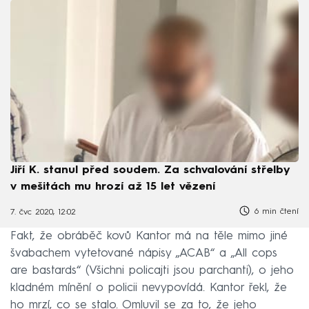
Jiří K. stanul před soudem. Za schvalování střelby
v mešitách mu hrozí až 15 let vězení
6 min čtení
7. čvc 2020, 12:02
Fakt, že obráběč kovů Kantor má na těle mimo jiné
švabachem vytetované nápisy „ACAB“ a „All cops
are bastards“ (Všichni policajti jsou parchanti), o jeho
kladném mínění o policii nevypovídá. Kantor řekl, že
ho mrzí, co se stalo. Omluvil se za to, že jeho