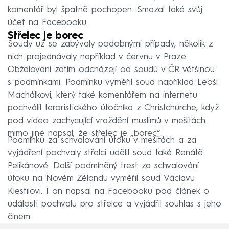
komentář byl špatně pochopen. Smazal také svůj
účet na Facebooku.
Střelec je borec
Soudy už se zabývaly podobnými případy, několik z
nich projednávaly například v červnu v Praze.
Obžalovaní zatím odcházejí od soudů v ČR většinou
s podmínkami. Podmínku vyměřil soud například Leoši
Machálkovi, který také komentářem na internetu
pochválil teroristického útočníka z Christchurche, když
pod video zachycující vraždění muslimů v mešitách
mimo jiné napsal, že střelec je „borec“.
Podmínku za schvalování útoku v mešitách a za
vyjádření pochvaly střelci udělil soud také Renátě
Pelikánové. Další podmíněný trest za schvalování
útoku na Novém Zélandu vyměřil soud Václavu
Klestilovi. I on napsal na Facebooku pod článek o
události pochvalu pro střelce a vyjádřil souhlas s jeho
činem.