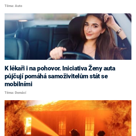
Téma: Auto
K lékaři i na pohovor. Iniciativa Ženy auta
půjčují pomáhá samoživitelům stát se
mobilními
Téma: Domácí