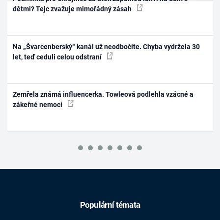
dětmi? Tejc zvažuje mimořádný zásah
Na „Švarcenberský“ kanál už neodbočíte. Chyba vydržela 30
let, teď ceduli celou odstraní
Zemřela známá influencerka. Towleová podlehla vzácné a
zákeřné nemoci
Populární témata