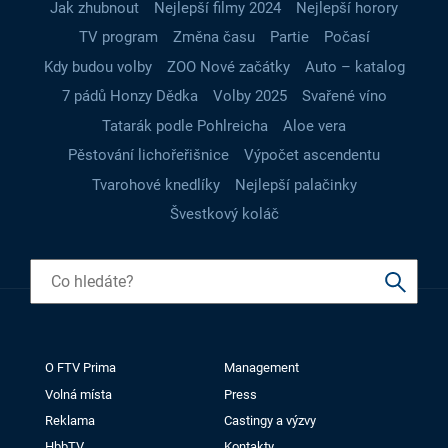
Jak zhubnout
Nejlepší filmy 2024
Nejlepší horory
TV program
Změna času
Partie
Počasí
Kdy budou volby
ZOO Nové začátky
Auto – katalog
7 pádů Honzy Dědka
Volby 2025
Svařené víno
Tatarák podle Pohlreicha
Aloe vera
Pěstování lichořeřišnice
Výpočet ascendentu
Tvarohové knedlíky
Nejlepší palačinky
Švestkový koláč
O FTV Prima
Management
Volná místa
Press
Reklama
Castingy a výzvy
HbbTV
Kontakty