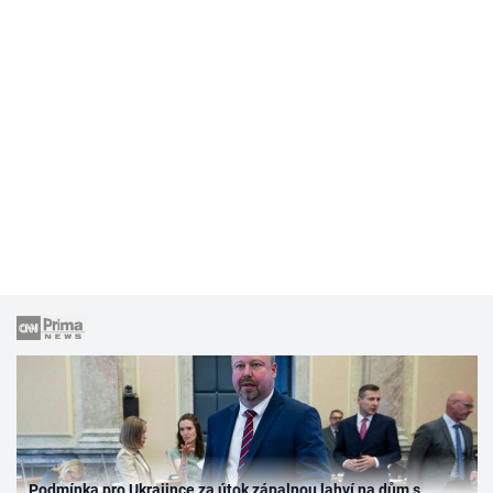
Podmínka pro Ukrajince za útok zápalnou lahví na dům s