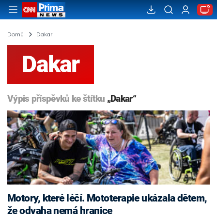
Domů
Dakar
Dakar
Výpis příspěvků ke štítku
„Dakar“
Motory, které léčí. Mototerapie ukázala dětem,
že odvaha nemá hranice