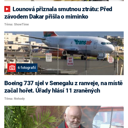
Lounová přiznala smutnou ztrátu: Před
závodem Dakar přišla o miminko
Téma: ShowTime
6 fotografií
Boeing 737 sjel v Senegalu z ranveje, na místě
začal hořet. Úřady hlásí 11 zraněných
Téma: Nehody