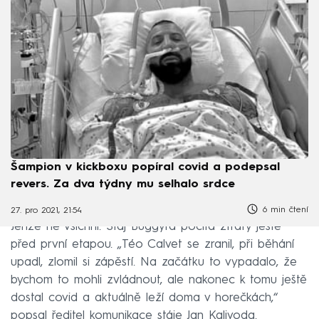
Šampion v kickboxu popíral covid a podepsal
revers. Za dva týdny mu selhalo srdce
6 min čtení
27. pro 2021, 21:54
Jenže ne všichni. Stáj Buggyra počítá ztráty ještě
před první etapou. „Téo Calvet se zranil, při běhání
upadl, zlomil si zápěstí. Na začátku to vypadalo, že
bychom to mohli zvládnout, ale nakonec k tomu ještě
dostal covid a aktuálně leží doma v horečkách,“
popsal ředitel komunikace stáje Jan Kalivoda.