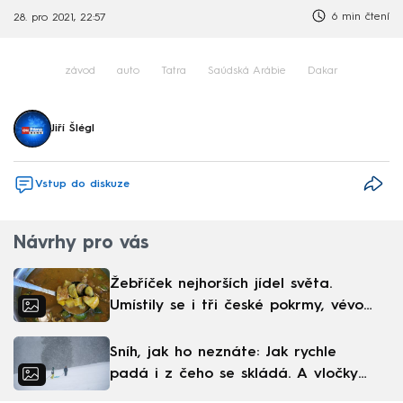
6 min čtení
28. pro 2021, 22:57
závod
auto
Tatra
Saúdská Arábie
Dakar
Jiří Šlégl
Vstup do diskuze
Návrhy pro vás
Žebříček nejhorších jídel světa.
Umístily se i tři české pokrmy, vévodí
skandinávská kuchyně
Sníh, jak ho neznáte: Jak rychle
padá i z čeho se skládá. A vločky
nejsou bílé