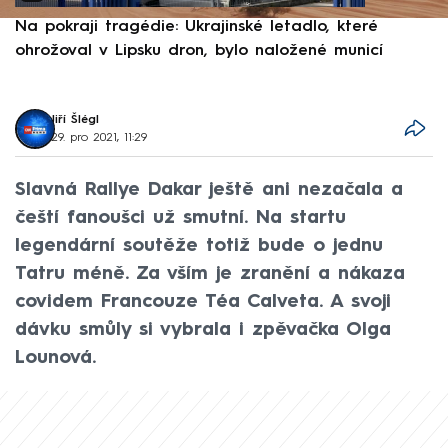
Na pokraji tragédie: Ukrajinské letadlo, které
P
ohrožoval v Lipsku dron, bylo naložené municí
e
Jiří Šlégl
29. pro 2021, 11:29
Slavná Rallye Dakar ještě ani nezačala a
čeští fanoušci už smutní. Na startu
legendární soutěže totiž bude o jednu
Tatru méně. Za vším je zranění a nákaza
covidem Francouze Téa Calveta. A svoji
dávku smůly si vybrala i zpěvačka Olga
Lounová.