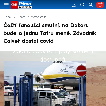
Domů
Sport
Motorismus
Čeští fanoušci smutní, na Dakaru
bude o jednu Tatru méně. Závodník
Calvet dostal covid
Žádná položka z playlistu není
Výběr redakce
dostupná.