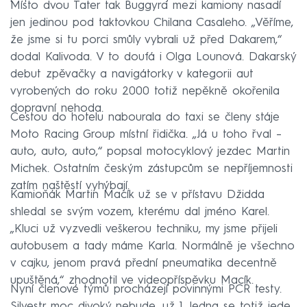
Místo dvou Tater tak Buggyra mezi kamiony nasadí
jen jedinou pod taktovkou Chilana Casaleho. „Věříme,
že jsme si tu porci smůly vybrali už před Dakarem,“
dodal Kalivoda. V to doufá i Olga Lounová. Dakarský
debut zpěvačky a navigátorky v kategorii aut
vyrobených do roku 2000 totiž nepěkně okořenila
dopravní nehoda.
Cestou do hotelu nabourala do taxi se členy stáje
Moto Racing Group místní řidička. „Já u toho řval –
auto, auto, auto,“ popsal motocyklový jezdec Martin
Michek. Ostatním českým zástupcům se nepříjemnosti
zatím naštěstí vyhýbají.
Kamioňák Martin Macík už se v přístavu Džidda
shledal se svým vozem, kterému dal jméno Karel.
„Kluci už vyzvedli veškerou techniku, my jsme přijeli
autobusem a tady máme Karla. Normálně je všechno
v cajku, jenom pravá přední pneumatika decentně
upuštěná,“ zhodnotil ve videopříspěvku Macík.
Nyní členové týmů procházejí povinnými PCR testy.
Silvestr moc divoký nebude, už 1. ledna se totiž jede