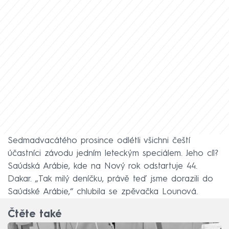
Sedmadvacátého prosince odlétli všichni čeští
účastníci závodu jedním leteckým speciálem. Jeho cíl?
Saúdská Arábie, kde na Nový rok odstartuje 44.
Dakar. „Tak milý deníčku, právě teď jsme dorazili do
Saúdské Arábie,“ chlubila se zpěvačka Lounová.
Čtěte také