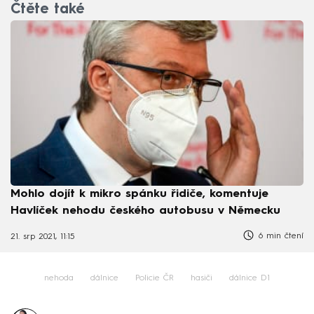
Čtěte také
Mohlo dojít k mikro spánku řidiče, komentuje
Havlíček nehodu českého autobusu v Německu
6 min čtení
21. srp 2021, 11:15
nehoda
dálnice
Policie ČR
hasiči
dálnice D1