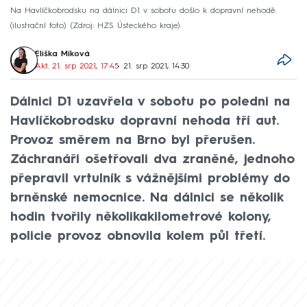
Na Havlíčkobrodsku na dálnici D1 v sobotu došlo k dopravní nehodě.
(ilustrační foto)
Zdroj: HZS Ústeckého kraje
Eliška Míková
Akt. 21. srp 2021, 17:45
• 21. srp 2021, 14:30
Dálnici D1 uzavřela v sobotu po poledni na
Havlíčkobrodsku dopravní nehoda tří aut.
Provoz směrem na Brno byl přerušen.
Záchranáři ošetřovali dva zraněné, jednoho
přepravil vrtulník s vážnějšími problémy do
brněnské nemocnice. Na dálnici se několik
hodin tvořily několikakilometrové kolony,
policie provoz obnovila kolem půl třetí.