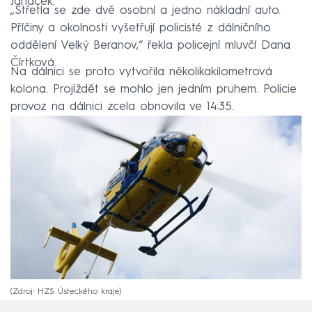
Janáček.
„Střetla se zde dvě osobní a jedno nákladní auto.
Příčiny a okolnosti vyšetřují policisté z dálničního
oddělení Velký Beranov,“ řekla policejní mluvčí Dana
Čírtková.
Na dálnici se proto vytvořila několikakilometrová
kolona. Projíždět se mohlo jen jedním pruhem. Policie
provoz na dálnici zcela obnovila ve 14:35.
Zdroj: HZS Ústeckého kraje