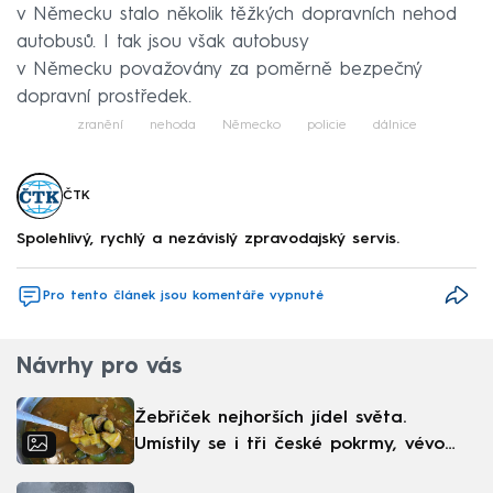
v Německu stalo několik těžkých dopravních nehod
autobusů. I tak jsou však autobusy
v Německu považovány za poměrně bezpečný
dopravní prostředek.
zranění
nehoda
Německo
policie
dálnice
ČTK
Spolehlivý, rychlý a nezávislý zpravodajský servis.
Pro tento článek jsou komentáře vypnuté
Návrhy pro vás
Žebříček nejhorších jídel světa.
Umístily se i tři české pokrmy, vévodí
skandinávská kuchyně