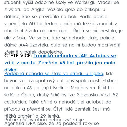
studenti vyšší odborné školy ve Warburgu. Vraceli se
z výletu do Anglie. Vozidlo sjelo do příkopu u
dálnice, kde se převrátilo na bok. Podle policie
v něm jelo 60 lidí. Jeden z nich má těžká zranění, v
ohrožení života ale není nikdo. Řidiči se nic nestalo, je
ale v šoku. Ve směru, kde se nehoda stala, policie
dálnici A44 uzavřela, auta se na ni budou moci vrátit
zřejmě v pátek dopoledne.
ČTĚTE VÍCE:
Tragická nehoda v JAR. Autobus se
zřítil z mostu. Zemřelo 45 lidí, přežila jen malá
dívka
Podobná nehoda se stala ve středu u Lipska,
kde
havaroval dvoupatrový autobus společnosti Flixbus
na dálnici A9 spojující Berlín s Mnichovem. Řídil ho
šofér z Česka, druhý řidič byl ze Slovenska. Vezli 52
cestujících. Také při této nehodě sjel autobus do
příkopu a převrátil se. Čtyři lidé zemřeli, šest má
těžká zranění a 29 lehká.
Policie příčiny obou nehod vyšetřuje.
Agentura DPA píše, že za poslední roky se