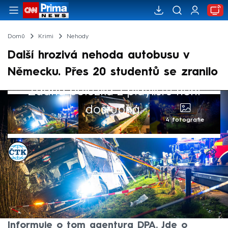
Domů
Krimi
Nehody
Další hrozivá nehoda autobusu v
Německu. Přes 20 studentů se zranilo
Žádná položka z playlistu není
dostupná.
4 fotografie
ČTK
29. bře 2024, 11:10
Při nehodě autobusu, která se v noci na
pátek stala na dálnici u Werlu východně od
Dortmundu, utrpělo zranění 21 cestujících.
Informuje o tom agentura DPA. Jde o