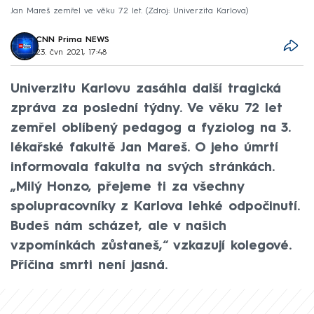
Jan Mareš zemřel ve věku 72 let.
Zdroj: Univerzita Karlova
CNN Prima NEWS
23. čvn 2021, 17:48
Univerzitu Karlovu zasáhla další tragická
zpráva za poslední týdny. Ve věku 72 let
zemřel oblíbený pedagog a fyziolog na 3.
lékařské fakultě Jan Mareš. O jeho úmrtí
informovala fakulta na svých stránkách.
„Milý Honzo, přejeme ti za všechny
spolupracovníky z Karlova lehké odpočinutí.
Budeš nám scházet, ale v našich
vzpomínkách zůstaneš,“ vzkazují kolegové.
Příčina smrti není jasná.