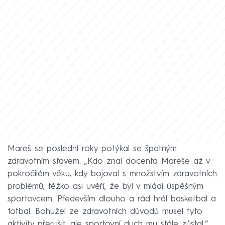
Mareš se poslední roky potýkal se špatným
zdravotním stavem. „Kdo znal docenta Mareše až v
pokročilém věku, kdy bojoval s množstvím zdravotních
problémů, těžko asi uvěří, že byl v mládí úspěšným
sportovcem. Především dlouho a rád hrál basketbal a
fotbal. Bohužel ze zdravotních důvodů musel tyto
aktivity přerušit, ale sportovní duch mu stále zůstal,“