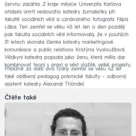
červnu zasáhla. Z kraje měsíce Univerzita Karlova
ohlásila úmrtí vedoucího katedry žurnalistiky při
fakultě sociálních věd a uznávaného fotografa Filipa
Lába. Ten zemřel ve věku 45 let. Jen o den později
pak fakulta sociálních věd informovala, že v pouhých
31 letech skonala členka katedry marketingové
komunikace a public relations Kristýna Vysloužilová.
Vědkyni katedra popsala jako ženu, která měla dar
kombinovat teorii s praxí a vést složité, velké projekty.
Přibližně za další dva týdny zemřel ve věku 42 let
také oblíbený pedagog právnické fakulty – odborný
asistent katedry Alexandr Thöndel.
Čtěte také