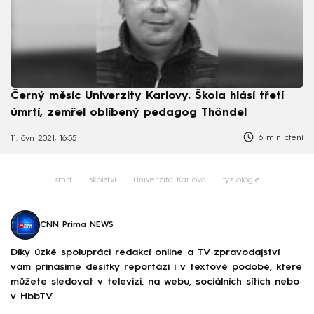
Černý měsíc Univerzity Karlovy. Škola hlásí třetí
úmrtí, zemřel oblíbený pedagog Thöndel
6 min čtení
11. čvn 2021, 16:55
smrt
školství
Univerzita Karlova
fyziologie
CNN Prima NEWS
Díky úzké spolupráci redakcí online a TV zpravodajství
vám přinášíme desítky reportáží i v textové podobě, které
můžete sledovat v televizi, na webu, sociálních sítích nebo
v HbbTV.