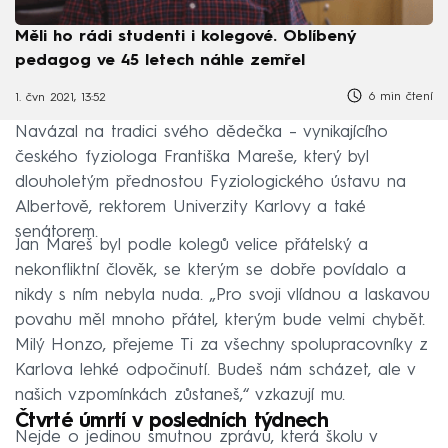
Měli ho rádi studenti i kolegové. Oblíbený
pedagog ve 45 letech náhle zemřel
6 min čtení
1. čvn 2021, 13:52
Navázal na tradici svého dědečka – vynikajícího
českého fyziologa Františka Mareše, který byl
dlouholetým přednostou Fyziologického ústavu na
Albertově, rektorem Univerzity Karlovy a také
senátorem.
Jan Mareš byl podle kolegů velice přátelský a
nekonfliktní člověk, se kterým se dobře povídalo a
nikdy s ním nebyla nuda. „Pro svoji vlídnou a laskavou
povahu měl mnoho přátel, kterým bude velmi chybět.
Milý Honzo, přejeme Ti za všechny spolupracovníky z
Karlova lehké odpočinutí. Budeš nám scházet, ale v
našich vzpomínkách zůstaneš,“ vzkazují mu.
Čtvrté úmrtí v posledních týdnech
Nejde o jedinou smutnou zprávu, která školu v