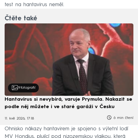
test na hantavirus neměl.
Čtěte také
9
fotografií
Hantavirus si nevybírá, varuje Prymula. Nakazit se
podle něj můžete i ve staré garáži v Česku
6 min čtení
11. kvě 2026, 17:18
Ohnisko nákazy hantavirem je spojeno s výletní lodí
MV Hondius, plující pod nizozemskou vlajkou, která