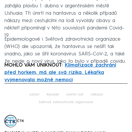
zahájila plavbu 1. dubna v argentinském městě
Ushuaia. Tři úmrtí na hantavirus a několik případů
nákazy mezi cestujícími na lodi vyvolaly obavy a
někteří připomínají v této souvislosti pandemii Covid-
19.
Epidemiologové i Světová zdravotnická organizace
(WHO) ale upozornili, že hantavirus se nešíří tak
snadno, jako se šířil koronavirus SARS-CoV-2, a také
že nejde o nový virus, jako to bylo v případě covidu.
MOHLO VÁM UNIKNOUT:
Klimatizace zachrání
před horkem, má ale svá rizika. Lékařka
vyjmenovala možné nemoci
Failed to fetch
zdraví
Kanada
výletní loď
nákaza
Světová zdravotnická organizace
ČTK