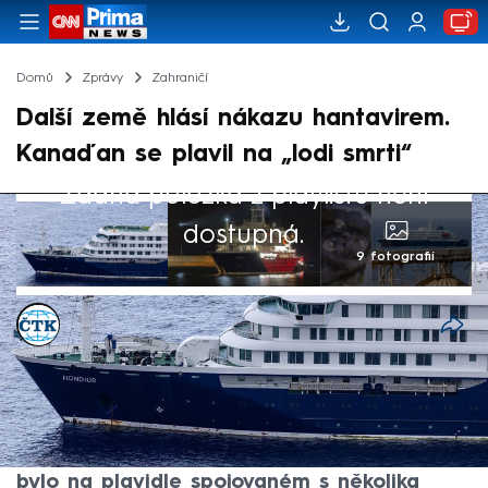
Domů
Zprávy
Zahraničí
Další země hlásí nákazu hantavirem.
Kanaďan se plavil na „lodi smrti“
Žádná položka z playlistu není
dostupná.
9 fotografií
ČTK
17. kvě 2026, 06:38
Jednomu kanadskému pasažérovi výletní
lodi MV Hondius vyšel pozitivní test na
hantavirus, uvedly úřady. Podle webu BBC
bylo na plavidle spojovaném s několika