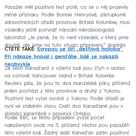
Pasažér měl pozitivní test poté, co se u něj projevily
mírné příznaky. Podle Bonnie Henryové, zástupkyně
zdravotnických úřadů provincie Britská Kolumbie, musí
výsledky ještě potvrdit národní mikrobiologická
laboratoř. „Je jasné, že to není výsledek, v který jsme
doufali, ale jsme na tuto situaci připraveni,“ doplnila.
ČTĚTE TAKÉ:
Evropou se šíří „dešťová hniloba“.
Při nákaze hnisají i genitálie, lidé se nakazili
neobvykle
Ze šesti Kanaďanů z výletní lodi jsou čtyři v izolaci
na ostrově Vancouver Island v Britské Kolumbii.
Reuters píše, že jsou to dva manželské páry, přičemž
jeden pochází z této provincie a druhý z Yukonu.
Pozitivní test vyšel osobě z Yukonu. Podle úřadů je
nyní ve stabilním stavu. Další dva Kanaďané jsou v
domácí karanténě v provincii Ontario.
Podle BBC se tímto případem zvýšil počet
nakažených osob na 11, přičemž všichni jsou pasažéři
této výletní lodi. Žádný další Kanaďan zatím pozitivní