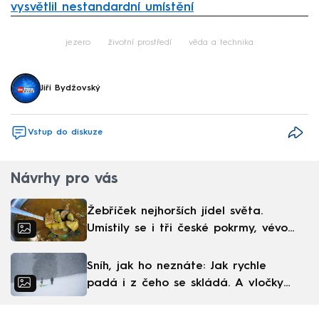
vysvětlil nestandardní umístění
Failed to fetch
jezero
životní prostředí
věda a technika
Jiří Bydžovský
Vstup do diskuze
Návrhy pro vás
Žebříček nejhorších jídel světa.
Umístily se i tři české pokrmy, vévodí
skandinávská kuchyně
Sníh, jak ho neznáte: Jak rychle
padá i z čeho se skládá. A vločky
nejsou bílé