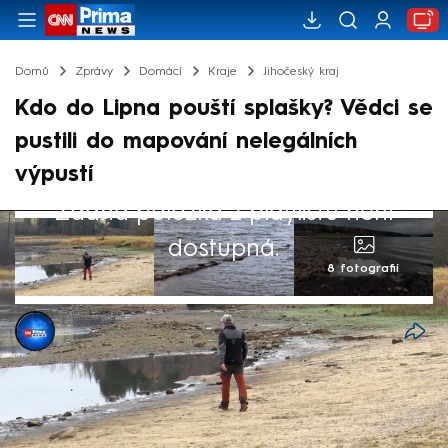
Domů
Zprávy
Domácí
Kraje
Jihočeský kraj
Kdo do Lipna pouští splašky? Vědci se
pustili do mapování nelegálních
výpustí
Žádná položka z playlistu není
dostupná.
8 fotografií
Jiří Bydžovský
11. lis 2025, 22:05
Aktuálně nízká hladina Lipenské přehrady
pomáhá vědcům najít nelegální výpusti