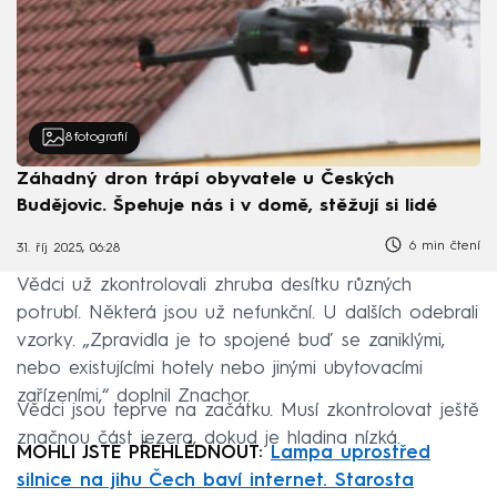
8
fotografií
Záhadný dron trápí obyvatele u Českých
Budějovic. Špehuje nás i v domě, stěžují si lidé
6 min čtení
31. říj 2025, 06:28
Vědci už zkontrolovali zhruba desítku různých
potrubí. Některá jsou už nefunkční. U dalších odebrali
vzorky. „Zpravidla je to spojené buď se zaniklými,
nebo existujícími hotely nebo jinými ubytovacími
zařízeními,“ doplnil Znachor.
Vědci jsou teprve na začátku. Musí zkontrolovat ještě
značnou část jezera, dokud je hladina nízká.
MOHLI JSTE PŘEHLÉDNOUT:
Lampa uprostřed
silnice na jihu Čech baví internet. Starosta