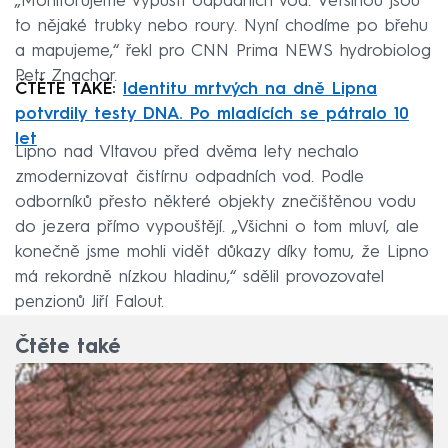
„Monitorujeme výpusti odpadních vod. Většinou jsou
to nějaké trubky nebo roury. Nyní chodíme po břehu
a mapujeme,“ řekl pro CNN Prima NEWS hydrobiolog
Petr Znachor.
ČTĚTE TAKÉ:
Identitu mrtvých na dně Lipna
potvrdily testy DNA. Po mladících se pátralo 10
let
Lipno nad Vltavou před dvěma lety nechalo
zmodernizovat čistírnu odpadních vod. Podle
odborníků přesto některé objekty znečištěnou vodu
do jezera přímo vypouštějí. „Všichni o tom mluví, ale
konečně jsme mohli vidět důkazy díky tomu, že Lipno
má rekordně nízkou hladinu,“ sdělil provozovatel
penzionů Jiří Falout.
Čtěte také