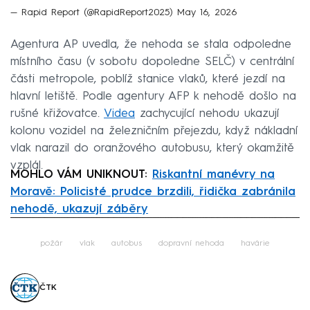
— Rapid Report (@RapidReport2025)
May 16, 2026
Agentura AP uvedla, že nehoda se stala odpoledne
místního času (v sobotu dopoledne SELČ) v centrální
části metropole, poblíž stanice vlaků, které jezdí na
hlavní letiště. Podle agentury AFP k nehodě došlo na
rušné křižovatce.
Videa
zachycující nehodu ukazují
kolonu vozidel na železničním přejezdu, když nákladní
vlak narazil do oranžového autobusu, který okamžitě
vzplál.
MOHLO VÁM UNIKNOUT:
Riskantní manévry na
Moravě: Policisté prudce brzdili, řidička zabránila
nehodě, ukazují záběry
Failed to fetch
požár
vlak
autobus
dopravní nehoda
havárie
ČTK