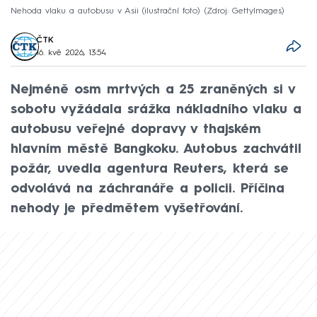
Nehoda vlaku a autobusu v Asii (ilustrační foto)
Zdroj: GettyImages
ČTK
16. kvě 2026, 13:54
Nejméně osm mrtvých a 25 zraněných si v
sobotu vyžádala srážka nákladního vlaku a
autobusu veřejné dopravy v thajském
hlavním městě Bangkoku. Autobus zachvátil
požár, uvedla agentura Reuters, která se
odvolává na záchranáře a policii. Příčina
nehody je předmětem vyšetřování.