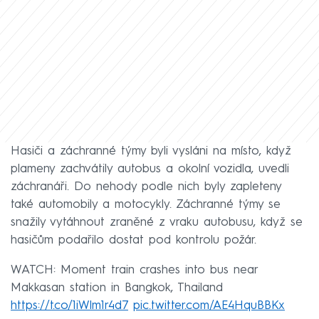
Hasiči a záchranné týmy byli vysláni na místo, když
plameny zachvátily autobus a okolní vozidla, uvedli
záchranáři. Do nehody podle nich byly zapleteny
také automobily a motocykly. Záchranné týmy se
snažily vytáhnout zraněné z vraku autobusu, když se
hasičům podařilo dostat pod kontrolu požár.
WATCH: Moment train crashes into bus near
Makkasan station in Bangkok, Thailand
https://t.co/1iWlm1r4d7
pic.twitter.com/AE4HquBBKx