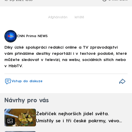
16. srp 2021, 12:05
Afghánistán
letiště
CNN Prima NEWS
Díky úzké spolupráci redakcí online a TV zpravodajství
vám přinášíme desítky reportáží i v textové podobě, které
můžete sledovat v televizi, na webu, sociálních sítích nebo
v HbbTV.
Vstup do diskuze
Návrhy pro vás
Žebříček nejhorších jídel světa.
Umístily se i tři české pokrmy, vévodí
skandinávská kuchyně