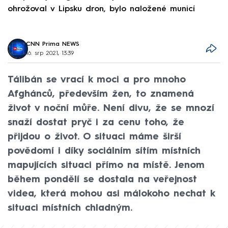
ohrožoval v Lipsku dron, bylo naložené municí
e
CNN Prima NEWS
16. srp 2021, 13:39
Tálibán se vrací k moci a pro mnoho
Afghánců, především žen, to znamená
život v noční můře. Není divu, že se mnozí
snaží dostat pryč i za cenu toho, že
přijdou o život. O situaci máme širší
povědomí i díky sociálním sítím místních
mapujících situaci přímo na místě. Jenom
během pondělí se dostala na veřejnost
videa, která mohou asi málokoho nechat k
situaci místních chladným.