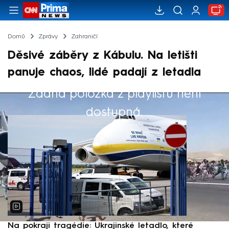
Domů
Zprávy
Zahraničí
Děsivé záběry z Kábulu. Na letišti
panuje chaos, lidé padají z letadla
Žádná položka z playlistu není
Výběr redakce
dostupná.
Na pokraji tragédie: Ukrajinské letadlo, které
P