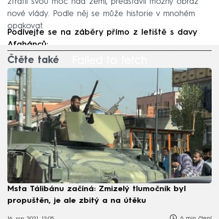
ztratil svou moc nad zemí, představil možný obraz
nové vlády. Podle něj se může historie v mnohém
opakovat.
Podívejte se na záběry přímo z letiště s davy
Afghánců:
Failed to fetch
Failed to fetch
Failed to fetch
Failed to fetch
Failed to fetch
Čtěte také
Msta Tálibánu začíná: Zmizelý tlumočník byl
propuštěn, je ale zbitý a na útěku
6 min čtení