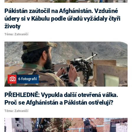
Pákistán zaútočil na Afghánistán. Vzdušné
údery si v Kábulu podle úřadů vyžádaly čtyři
životy
Téma: Zahraničí
6 fotografií
PŘEHLEDNĚ: Vypukla další otevřená válka.
Proč se Afghánistán a Pákistán ostřelují?
Téma: Zahraničí