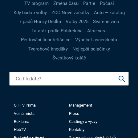
TV program
Změna času
Partie
Počasí
Kdy budou volby
ZOO Nové začátky
Auto – katalog
7 pádů Honzy Dědka
Volby 2025
Svařené víno
Tatarák podle Pohlreicha
Aloe vera
Pěstování lichořeřišnice
Výpočet ascendentu
Tvarohové knedlíky
Nejlepší palačinky
Švestkový koláč
O FTV Prima
Management
Volná místa
Press
Reklama
Castingy a výzvy
HbbTV
Kontakty
Podmínky užívání
Zpracování osobních údajů