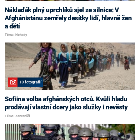
Náklaďák plný uprchlíků sjel ze silnice: V
Afghánistánu zemřely desítky lidí, hlavně žen
a dětí
Téma: Nehody
10 fotografií
Sofiina volba afghánských otců. Kvůli hladu
prodávají vlastní dcery jako služky i nevěsty
Téma: Zahraničí