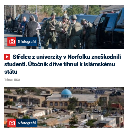
5 fotografií
Střelce z univerzity v Norfolku zneškodnili
studenti. Útočník dříve tíhnul k Islámskému
státu
Téma: USA
6 fotografií