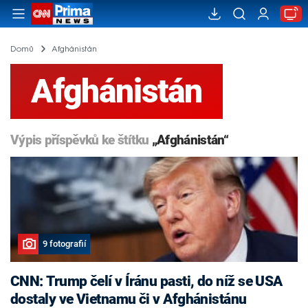
Domů
Afghánistán
Afghánistán
Výpis příspěvků ke štítku
„Afghánistán“
9 fotografií
CNN: Trump čelí v Íránu pasti, do níž se USA
dostaly ve Vietnamu či v Afghánistánu