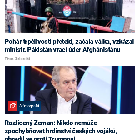
Pohár trpělivosti přetekl, začala válka, vzkázal
ministr. Pákistán vrací úder Afghánistánu
Téma: Zahraničí
8 fotografií
Rozlícený Zeman: Nikdo nemůže
zpochybňovat hrdinství českých vojáků,
ohradil se proti Trumpovi