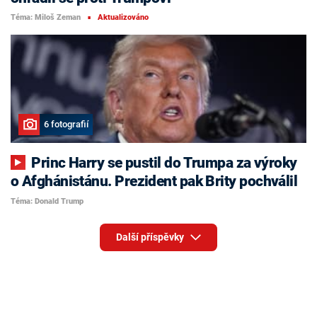
Téma: Miloš Zeman
Aktualizováno
■
6 fotografií
Princ Harry se pustil do Trumpa za výroky
o Afghánistánu. Prezident pak Brity pochválil
Téma: Donald Trump
Další příspěvky