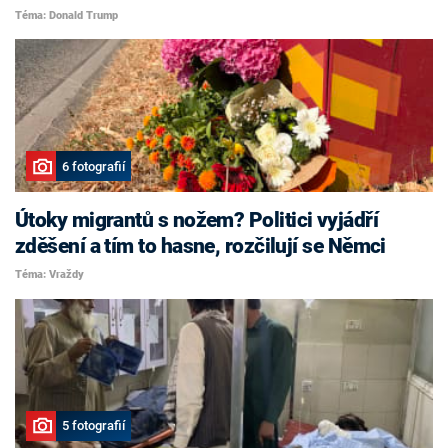
Téma: Donald Trump
6 fotografií
Útoky migrantů s nožem? Politici vyjádří
zděšení a tím to hasne, rozčilují se Němci
Téma: Vraždy
5 fotografií