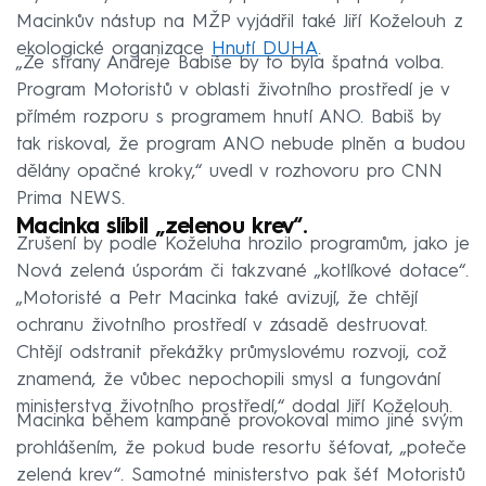
Macinkův nástup na MŽP vyjádřil také Jiří Koželouh z
ekologické organizace
Hnutí DUHA
.
„Ze strany Andreje Babiše by to byla špatná volba.
Program Motoristů v oblasti životního prostředí je v
přímém rozporu s programem hnutí ANO. Babiš by
tak riskoval, že program ANO nebude plněn a budou
dělány opačné kroky,“ uvedl v rozhovoru pro CNN
Prima NEWS.
Macinka slíbil „zelenou krev“.
Zrušení by podle Koželuha hrozilo programům, jako je
Nová zelená úsporám či takzvané „kotlíkové dotace“.
„Motoristé a Petr Macinka také avizují, že chtějí
ochranu životního prostředí v zásadě destruovat.
Chtějí odstranit překážky průmyslovému rozvoji, což
znamená, že vůbec nepochopili smysl a fungování
ministerstva životního prostředí,“ dodal Jiří Koželouh.
Macinka během kampaně provokoval mimo jiné svým
prohlášením, že pokud bude resortu šéfovat, „poteče
zelená krev“. Samotné ministerstvo pak šéf Motoristů