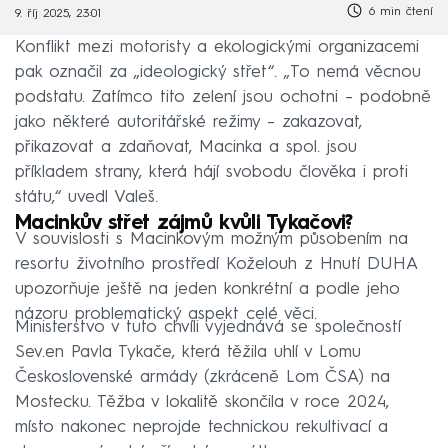
6 min čtení
9. říj 2025, 23:01
Konflikt mezi motoristy a ekologickými organizacemi
pak označil za „ideologický střet“. „To nemá věcnou
podstatu. Zatímco tito zelení jsou ochotni – podobně
jako některé autoritářské režimy – zakazovat,
přikazovat a zdaňovat, Macinka a spol. jsou
příkladem strany, která hájí svobodu člověka i proti
státu,“ uvedl Valeš.
Macinkův střet zájmů kvůli Tykačovi?
V souvislosti s Macinkovým možným působením na
resortu životního prostředí Koželouh z Hnutí DUHA
upozorňuje ještě na jeden konkrétní a podle jeho
názoru problematický aspekt celé věci.
Ministerstvo v tuto chvíli vyjednává se společností
Sev.en Pavla Tykače, která těžila uhlí v Lomu
Československé armády (zkráceně Lom ČSA) na
Mostecku. Těžba v lokalitě skončila v roce 2024,
místo nakonec neprojde technickou rekultivací a