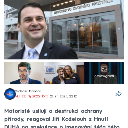
7 fotografií
Michael Cardal
Akt. 22. říj 2025, 15:15
• 21. říj 2025, 22:12
Motoristé usilují o destrukci ochrany
přírody, reagoval Jiří Koželouh z Hnutí
DUHA na spekulace o jmenování šéfa této