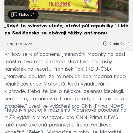
13
fotografií
„Když to svinstvo uteče, otráví půl republiky.“ Lidé
ze Sedlčanska se obávají těžby antimonu
6 min čtení
10. říj 2025, 07:55
Kriticky se k případnému jmenování Macinky na post
ministra životního prostředí staví také současný
náměstek na resortu František Talíř (KDU-ČSL).
„Narovinu doufám, že to nebude pan Macinka nebo
nějaký zástupce Motoristů. Jejich vyjadřování
k přírodě, třeba že jde o nějakou zelenou ideologii,
není něco, co nám v ochraně přírody a krajiny zrovna
prospěje,“ uvedl ve vyjádření pro CNN Prima NEWS.
Negativní postoj k možnému Macinkově působení na
MŽP vyjádřila v rozhovoru pro CNN Prima NEWS
také nově zvolená poslankyně Irena Ferčíková
Konečná (Zelení). „Vycházíme z toho, že Motoristé