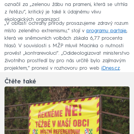
označil za „zelenou žábu na prameni, která se utrhla
z řetězu“, kritický je také k údajnému vlivu
ekologických organizací.
„V oblasti ochrany přírody prosazujeme zdravý rozum
místo zeleného extremismu,“ stojí v
programu partaje
,
která ve sněmovních volbách získala 6,77 procenta
hlasů. V souvislosti s MŽP mluvil Macinka o nutnosti
provést „kontrarevoluci“. „Odideologizovat ministerstvo
životního prostředí by pro nás určitě bylo zajímavým
projektem,“ pronesl v rozhovoru pro web
iDnes.cz
.
Čtěte také