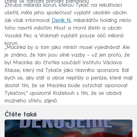
stane se národní přírodní památkou.
Zhruba miliarda korun, kterou Tykač na rekultivaci
ušetřil, měla jeho společnost vyplatit okolním obcím.
Jak však informoval
Deník N
, miliardářův holding místo
toho navrhl městům Most a Horní Jiřetín a obcím
Vysoká Pec a Vrskmaň vyplatit pouze 460 milionů
korun.
„Macinka by o tom jako ministr musel vyjednávat. Ale
je známo, že tam jsou silné vazby – už jen proto, že
byl Macinka do čtvrtka součástí Institutu Václava
Klause, který má Tykače jako hlavního sponzora. Bál
bych se, aby stát a obce nepřišly o peníze, které mají
dostat tím, že se Macinka bude ostýchat oponovat
Tykačovi,“ upozornil Koželouh s tím, že se obává
možného střetu zájmů.
Čtěte také