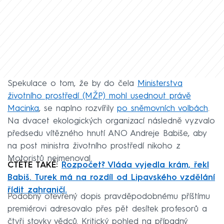
Spekulace o tom, že by do čela
Ministerstva
životního prostředí (MŽP) mohl usednout právě
Macinka
, se naplno rozvířily
po sněmovních volbách
.
Na dvacet ekologických organizací následně vyzvalo
předsedu vítězného hnutí ANO Andreje Babiše, aby
na post ministra životního prostředí nikoho z
Motoristů nejmenoval.
ČTĚTE TAKÉ:
Rozpočet? Vláda vyjedla krám, řekl
Babiš. Turek má na rozdíl od Lipavského vzdělání
řídit zahraničí.
Podobný otevřený dopis pravděpodobnému příštímu
premiérovi adresovalo přes pět desítek profesorů a
čtyři stovky vědců. Kritický pohled na případný