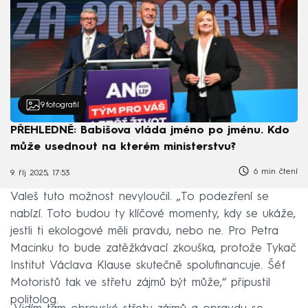
9
fotografií
PŘEHLEDNĚ: Babišova vláda jméno po jménu. Kdo
může usednout na kterém ministerstvu?
6 min čtení
9. říj 2025, 17:53
Valeš tuto možnost nevyloučil. „To podezření se
nabízí. Toto budou ty klíčové momenty, kdy se ukáže,
jestli ti ekologové měli pravdu, nebo ne. Pro Petra
Macinku to bude zatěžkávací zkouška, protože Tykač
Institut Václava Klause skutečně spolufinancuje. Šéf
Motoristů tak ve střetu zájmů být může,“ připustil
politolog.