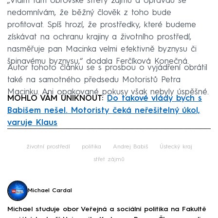
„Vidím tam obrovské střety zájmů a opravdu se
nedomnívám, že běžný člověk z toho bude
profitovat. Spíš hrozí, že prostředky, které budeme
získávat na ochranu krajiny a životního prostředí,
nasměřuje pan Macinka velmi efektivně byznysu či
špinavému byznysu,“ dodala Ferčíková Konečná.
Autor tohoto článku se s prosbou o vyjádření obrátil
také na samotného předsedu Motoristů Petra
Macinku. Ani opakované pokusy však nebyly úspěšné.
MOHLO VÁM UNIKNOUT:
Do takové vlády bych s
Babišem nešel. Motoristy čeká neřešitelný úkol,
varuje Klaus
Failed to fetch
životní prostředí
politika
Andrej Babiš
Ústecký kraj
střet zájmů
Michael Cardal
Michael studuje obor Veřejná a sociální politika na Fakultě