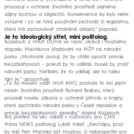
prosazují v ochraně životního prostředí zejména
zájmy byznysu a oligarchů. Konsekvence by byly velmi
výrazné i co se týká používání pesticidů či legislativy,
která má zachovávat chráněné oblasti,“ popsala.
Je to ideologický střet, míní politolog.
Koželouh z Hnutí DUHA se navíc obává i možného
dopadu Macinkova úřadování na MŽP na národní
parky. „Motoristé avizují, že by chtěli opustit princip
bezzásahovosti – pokud by to udělali, museli by zrušit
národní parky. Neříkám, že to udělají, ale to riziko
tam je,“ upozorňuje.
„To by muselo vadit hnutí ANO, protože to byl jejich
ministr životního prostředí Richard Brabec, který
prosadil novelu zákona o ochraně přírody a krajiny,
která zachránila národní parky v České republice a
princip bezzásahovosti zavedla,“ doplnil Koželouh.
Jiný pohled na věc nabídl v rozhovoru pro CNN
Prima NEWS politolog Lukáš Valeš. „Nechápu, proč
by měl Petr Macinka být hrozbou či nebezpečím pro