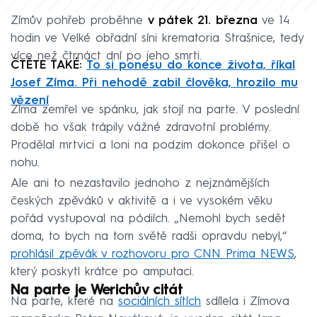
Zímův pohřeb proběhne
v pátek 21. března
ve 14
hodin ve Velké obřadní síni krematoria Strašnice, tedy
více než čtrnáct dní po jeho smrti.
ČTĚTE TAKÉ:
To si ponesu do konce života, říkal
Josef Zíma. Při nehodě zabil člověka, hrozilo mu
vězení
Zíma zemřel ve spánku, jak stojí na parte. V poslední
době ho však trápily vážné zdravotní problémy.
Prodělal mrtvici a loni na podzim dokonce přišel o
nohu.
Ale ani to nezastavilo jednoho z nejznámějších
českých zpěváků v aktivitě a i ve vysokém věku
pořád vystupoval na pódiích. „Nemohl bych sedět
doma, to bych na tom světě radši opravdu nebyl,“
prohlásil zpěvák v rozhovoru pro CNN Prima NEWS
,
který poskytl krátce po amputaci.
Na parte je Werichův citát
Na parte, které na
sociálních sítích
sdílela i Zímova