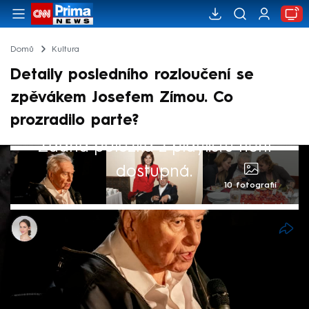
Domů
Kultura
Detaily posledního rozloučení se
zpěvákem Josefem Zímou. Co
prozradilo parte?
Žádná položka z playlistu není
dostupná.
10 fotografií
Ivana Syrovátková
8. bře 2025, 10:40
Rodina legendárního českého zpěváka
Josefa Zímy, který ve čtvrtek zemřel ve