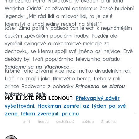
manažerka Petra Nováková, je uveden citát Jana
Wericha. Odráží celoživotní optimismus české hudební
legendy: „Mít rád lidi a milovat lidi, to je celé
tajemství a snad jediný recept na štěstí.“
Josef Zíma patřil v padesátých letech k nejznámějším
českým zpěvákům populární hudby. Později ale
vyměnil swingové a rokenrolové melodie za
dechovku, se kterou spojil své jméno asi nejvíce. Dvě
dekády byl tváří populárního televizního pořadu
Sejdeme se na Vlachovce
.
Kromě toho ztvárnil více než třicítku divadelních rolí.
Lidé ho znají i jako filmového herce, třeba v roli
prince Radovana z pohádky
Princezna se zlatou
hvězdou na čele
.
MOHLI JSTE PŘEHLÉDNOUT:
Překvapivý závěr
vyšetřování. Hackman zemřel až týden po své
ženě, lékaři zveřejnili příčinu
Failed to fetch
smrt
hudba
společnost
pohřeb
Strašnice