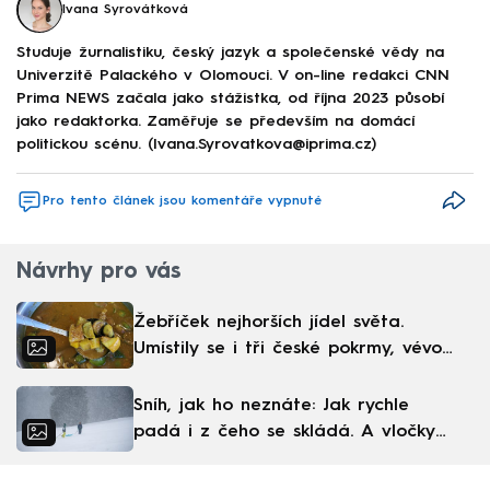
Ivana Syrovátková
Studuje žurnalistiku, český jazyk a společenské vědy na
Univerzitě Palackého v Olomouci. V on-line redakci CNN
Prima NEWS začala jako stážistka, od října 2023 působí
jako redaktorka. Zaměřuje se především na domácí
politickou scénu. (Ivana.Syrovatkova@iprima.cz)
Pro tento článek jsou komentáře vypnuté
Návrhy pro vás
Žebříček nejhorších jídel světa.
Umístily se i tři české pokrmy, vévodí
skandinávská kuchyně
Sníh, jak ho neznáte: Jak rychle
padá i z čeho se skládá. A vločky
nejsou bílé