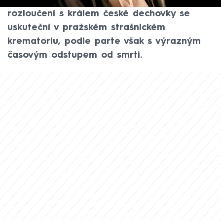
věku 92 let, zveřejnila parte. Poslední
rozloučení s králem české dechovky se
uskuteční v pražském strašnickém
krematoriu, podle parte však s výrazným
časovým odstupem od smrti.