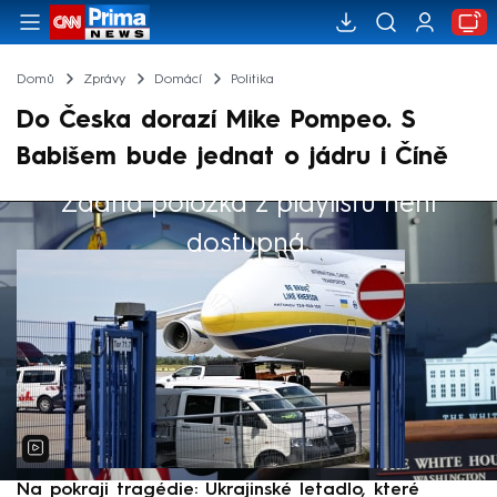
Domů
Zprávy
Domácí
Politika
Do Česka dorazí Mike Pompeo. S
Babišem bude jednat o jádru i Číně
Žádná položka z playlistu není
Výběr redakce
dostupná.
Na pokraji tragédie: Ukrajinské letadlo, které
P