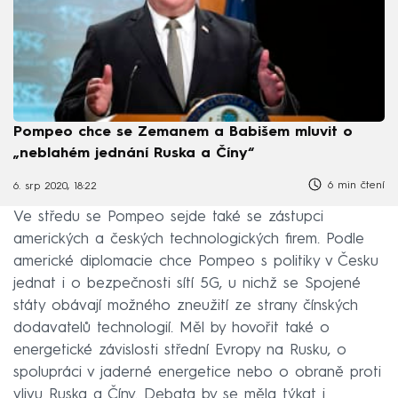
Pompeo chce se Zemanem a Babišem mluvit o
„neblahém jednání Ruska a Číny“
6 min čtení
6. srp 2020, 18:22
Ve středu se Pompeo sejde také se zástupci
amerických a českých technologických firem. Podle
americké diplomacie chce Pompeo s politiky v Česku
jednat i o bezpečnosti sítí 5G, u nichž se Spojené
státy obávají možného zneužití ze strany čínských
dodavatelů technologií. Měl by hovořit také o
energetické závislosti střední Evropy na Rusku, o
spolupráci v jaderné energetice nebo o obraně proti
vlivu Ruska a Číny. Debata by se měla týkat i