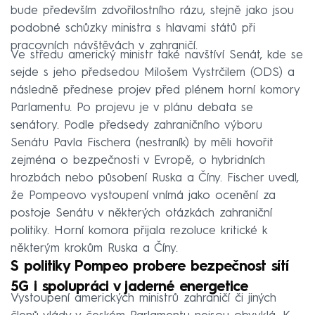
bude především zdvořilostního rázu, stejně jako jsou
podobné schůzky ministra s hlavami států při
pracovních návštěvách v zahraničí.
Ve středu americký ministr také navštíví Senát, kde se
sejde s jeho předsedou Milošem Vystrčilem (ODS) a
následně přednese projev před plénem horní komory
Parlamentu. Po projevu je v plánu debata se
senátory. Podle předsedy zahraničního výboru
Senátu Pavla Fischera (nestraník) by měli hovořit
zejména o bezpečnosti v Evropě, o hybridních
hrozbách nebo působení Ruska a Číny. Fischer uvedl,
že Pompeovo vystoupení vnímá jako ocenění za
postoje Senátu v některých otázkách zahraniční
politiky. Horní komora přijala rezoluce kritické k
některým krokům Ruska a Číny.
S politiky Pompeo probere bezpečnost sítí
5G i spolupráci v jaderné energetice
Vystoupení amerických ministrů zahraničí či jiných