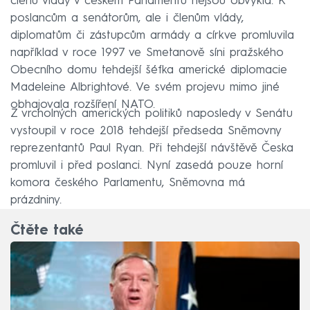
členů vlády v českém Parlamentu nejsou obvyklá. K
poslancům a senátorům, ale i členům vlády,
diplomatům či zástupcům armády a církve promluvila
například v roce 1997 ve Smetanově síni pražského
Obecního domu tehdejší šéfka americké diplomacie
Madeleine Albrightové. Ve svém projevu mimo jiné
obhajovala rozšíření NATO.
Z vrcholných amerických politiků naposledy v Senátu
vystoupil v roce 2018 tehdejší předseda Sněmovny
reprezentantů Paul Ryan. Při tehdejší návštěvě Česka
promluvil i před poslanci. Nyní zasedá pouze horní
komora českého Parlamentu, Sněmovna má
prázdniny.
Čtěte také