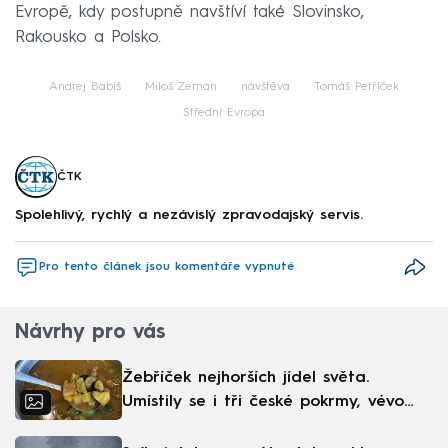
Evropě, kdy postupně navštíví také Slovinsko,
Rakousko a Polsko.
Andrej Babiš
Miloš Zeman
návštěva
Tomáš Petříček
Střední Evropa
ČTK
Spolehlivý, rychlý a nezávislý zpravodajský servis.
Pro tento článek jsou komentáře vypnuté
Návrhy pro vás
Žebříček nejhorších jídel světa.
Umístily se i tři české pokrmy, vévodí
skandinávská kuchyně