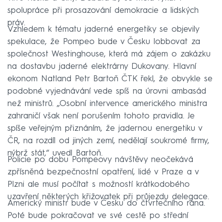
spolupráce při prosazování demokracie a lidských
práv.
Vzhledem k tématu jaderné energetiky se objevily
spekulace, že Pompeo bude v Česku lobbovat za
společnost Westinghouse, která má zájem o zakázku
na dostavbu jaderné elektrárny Dukovany. Hlavní
ekonom Natland Petr Bartoň ČTK řekl, že obvykle se
podobné vyjednávání vede spíš na úrovni ambasád
než ministrů. „Osobní intervence amerického ministra
zahraničí však není porušením tohoto pravidla. Je
spíše veřejným přiznáním, že jadernou energetiku v
ČR, na rozdíl od jiných zemí, nedělají soukromé firmy,
nýbrž stát,“ uvedl Bartoň.
Policie po dobu Pompeovy návštěvy neočekává
zpřísněná bezpečnostní opatření, lidé v Praze a v
Plzni ale musí počítat s možností krátkodobého
uzavření některých křižovatek při průjezdu delegace.
Americký ministr bude v Česku do čtvrtečního rána.
Poté bude pokračovat ve své cestě po střední