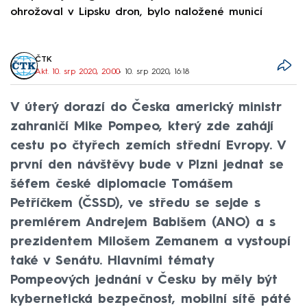
ohrožoval v Lipsku dron, bylo naložené municí
e
ČTK
Akt. 10. srp 2020, 20:00
• 10. srp 2020, 16:18
V úterý dorazí do Česka americký ministr
zahraničí Mike Pompeo, který zde zahájí
cestu po čtyřech zemích střední Evropy. V
první den návštěvy bude v Plzni jednat se
šéfem české diplomacie Tomášem
Petříčkem (ČSSD), ve středu se sejde s
premiérem Andrejem Babišem (ANO) a s
prezidentem Milošem Zemanem a vystoupí
také v Senátu. Hlavními tématy
Pompeových jednání v Česku by měly být
kybernetická bezpečnost, mobilní sítě páté