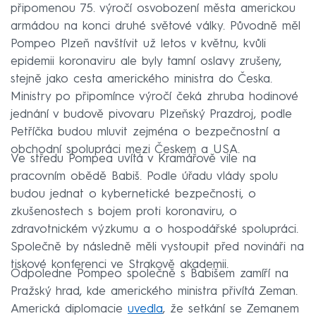
připomenou 75. výročí osvobození města americkou
armádou na konci druhé světové války. Původně měl
Pompeo Plzeň navštívit už letos v květnu, kvůli
epidemii koronaviru ale byly tamní oslavy zrušeny,
stejně jako cesta amerického ministra do Česka.
Ministry po připomínce výročí čeká zhruba hodinové
jednání v budově pivovaru Plzeňský Prazdroj, podle
Petříčka budou mluvit zejména o bezpečnostní a
obchodní spolupráci mezi Českem a USA.
Ve středu Pompea uvítá v Kramářově vile na
pracovním obědě Babiš. Podle úřadu vlády spolu
budou jednat o kybernetické bezpečnosti, o
zkušenostech s bojem proti koronaviru, o
zdravotnickém výzkumu a o hospodářské spolupráci.
Společně by následně měli vystoupit před novináři na
tiskové konferenci ve Strakově akademii.
Odpoledne Pompeo společně s Babišem zamíří na
Pražský hrad, kde amerického ministra přivítá Zeman.
Americká diplomacie
uvedla
, že setkání se Zemanem